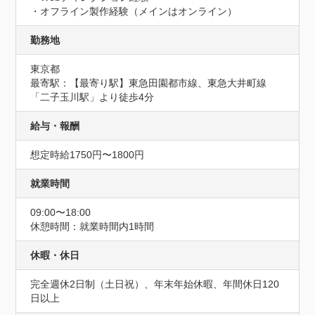
・オフライン製作経験（メインはオンライン）
勤務地
東京都
最寄駅：【最寄り駅】東急⽥園都市線、東急⼤井町線
「⼆⼦⽟川駅」より徒歩4分
給与・報酬
想定時給1750円〜1800円
就業時間
09:00〜18:00
休憩時間：就業時間内1時間
休暇・休日
完全週休2⽇制（⼟⽇祝）、年末年始休暇、年間休⽇120
⽇以上