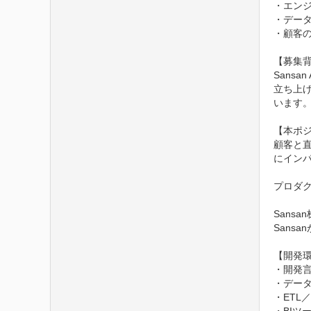
・エンジ
・デー
・顧客の
【募集背
Sans
立ち上
います。
【本ポジ
顧客と
にイン
プロダ
Sans
Sans
【開発環
・開発言語
・データベ
・ETL／E