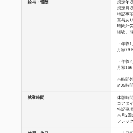
給与・報酬
想定年収
想定月収7
特記事項
賞与あり
時間外労
経験、能
・年収1,
月額79.
・年収2,
月額166
※時間外
※35
就業時間
休憩時
コアタイム
特記事項
※月2回
フレッ