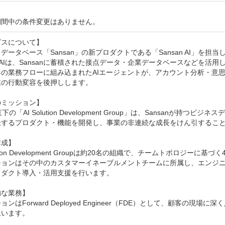
期間中の条件変更はありません。
スについて】

データベース「Sansan」の新プロダクトである「Sansan AI」を担当し
an AIは、Sansanに蓄積された接点データ・企業データベースなどを
客の業務フローに組み込まれたAIエージェントが、アカウント分析・意
の行動変容を後押しします。

ミッション】

下の「AI Solution Development Group」は、Sansanが
決するプロダクト・機能を開発し、事業の非連続な成長をけん引すること
成】

lution Development Groupは約20名の組織で、チームトポロジーに基
ションはその中のカスタマーイネーブルメントチームに所属し、エンジニ
ダクト導入・活用支援を行います。

な業務】

ョンはForward Deployed Engineer（FDE）として、顧客の現場
います。
