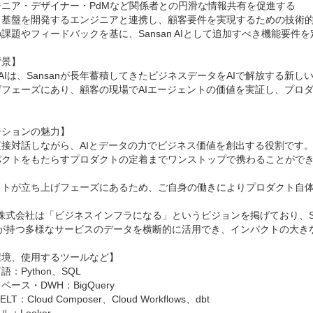
ニア・デザイナー・PdMなど関係者との円滑な情報共有を促進する

タ基盤を開発するエンジニアと連携し、顧客要件を実現するための技術的
課題やフィードバックを基に、Sansan AIとして追加すべき機能要件
景】

an AIは、Sansanが長年蓄積してきたビジネスデータをAIで解放す
げフェーズにあり、顧客の現場でAIエージェントの価値を実証し、プロ


ションの魅力】

直接対話しながら、AIとデータの力でビジネス価値を創出する役割です。
パクトをもたらすプロダクトの定着までワンストップで携わることができ
クトが立ち上げフェーズにあるため、ご自身の働きによりプロダクト自体
an株式会社は「ビジネスインフラになる」というビジョンを掲げており、Sa
anが持つ多様なサービスのデータを横断的に活用でき、インパクトの大き
境、使用するツールなど】

：Python、SQL

ース・DWH：BigQuery

LT：Cloud Composer、Cloud Workflows、dbt
