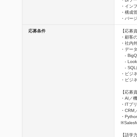
・BIツー
・インフラ
・構成管理
・バージ
応募条件
【応募資
・顧客
・社内
・データ
　- Bi
　- Lo
　- S
・ビジ
・ビジネ
【応募資
・AI／
・ITプ
・CRM
・Pyt
※Sale
【語学力