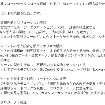
業務フローやデータフローを理解した上で、AIエージェントの導入設計か
は以下の業務を担当します。

業務理解とソリューション設計

の営業プロセス・データフローをヒアリングし、課題を構造化する

san AI導入後の業務フローを設計し、成功指標（KPI）を定義する

ージェントが業務フローのどこに介入すべきかを見極め、最適な活用シナ
ージェントの導入設計と活用シナリオの構築

ダクトの標準機能で顧客課題をどこまで解決できるかを見極め、最適な活
sanが持つ接点データ・企業データと顧客の業務コンテキストを掛け合わ
築する

パターンの型化を推進し、再現性のある成功モデルをつくる

応じてデータモデリング（BigQuery）やダッシュボード構築（Looke
クトの定着支援と顧客フィードバックの還元

後の利用状況をモニタリングし、活用度を高めるための改善を提案・実行
の課題やフィードバックを収集し、プロダクトチームに還元する

から得た知見を型化し、CS（カスタマーサクセス）が自律的に支援でき
プロジェクト推進
