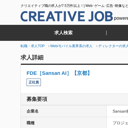
クリエイティブ職の求人が7.5万件以上！| Web･ゲーム･広告･映像な
power
求人検索
転職・求人TOP
Web/モバイル業界系の求人
ディレクターの求
求人詳細
FDE［Sansan AI］【京都】
正社員
募集要項
企業名
Sansa
職種
プロジェ