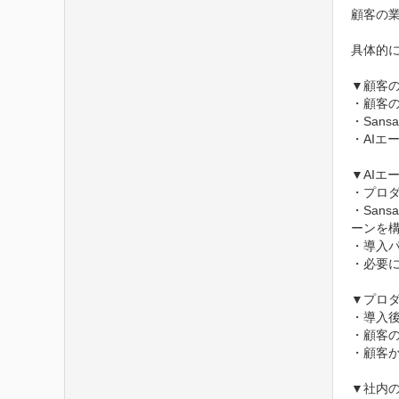
顧客の
具体的に
▼顧客の
・顧客
・San
・AIエ
▼AIエ
・プロ
・San
ーンを構
・導入
・必要に
▼プロダ
・導入
・顧客
・顧客
▼社内の