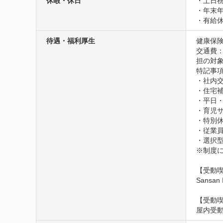
休暇・休日
・土日祝
・年末年
・有給
待遇・福利厚生
健康保険
交通費：
担の対
特記事項
・社内交
・住宅補
・平日・
・育児サ
・特別休
・従業員
・選択型
※制度に
【受動喫
Sansa
【受動
屋内受