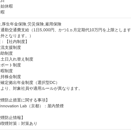
日

始休暇

休暇
,厚生年金保険,労災保険,雇用保険
通勤交通費支給（1日5,000円、かつ1ヵ月定期代10万円を上限とし
象外となります。）
：【社内制度】

流支援制度

助制度

土日入れ替え制度

ポート制度

暇制度

持株会制度

確定拠出年金制度（選択型DC）

より、対象社員や適用ルールが異なります。

煙防止措置に関する事項】

n Innovation Lab（京都）：屋内禁煙
喫煙防止情報】
動喫煙対策：対策あり