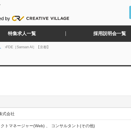
ど
ed by
特集求人一覧
採用説明会一覧
人
FDE［Sansan AI］【京都】
n株式会社
クトマネージャー(Web) 、 コンサルタント(その他)