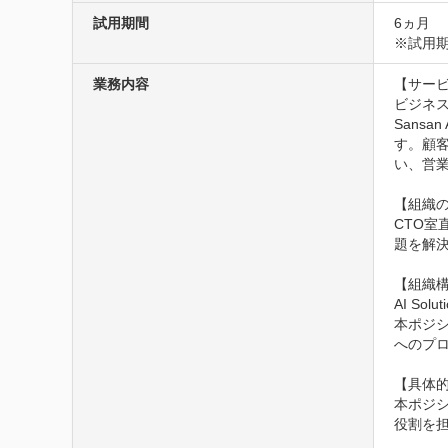
試用期間
6ヵ月
※試用
業務内容
【サービ
ビジネス
Sans
す。顧
い、営業
【組織の
CTO室直
題を解
【組織構
AI So
本ポジ
へのプロ
【具体的
本ポジシ
役割を担