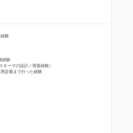
経験

築経験

スキーマの設計／実装経験）

用定着まで行った経験
