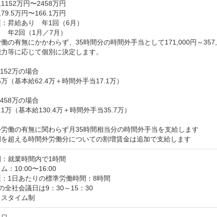
1152万円〜2458万円
9.5万円〜166.1万円
：昇給あり　年1回（6月）

　年2回（1月／7月）

働の有無にかかわらず、35時間分の時間外手当として171,000円～357,0
力等に応じて個別に決定します。

152万の場合

5万（基本給62.4万＋時間外手当17.1万）

458万の場合

.1万（基本給130.4万＋時間外手当35.7万）

労働の有無に関わらず月35時間相当分の時間外手当を支給します

時間を超える時間外労働分についての割増賃金は追加で支給します
間：就業時間内で1時間
：10:00〜16:00
：1日あたりの標準労働時間：8時間

の全社会議日は9：30～15：30

クスタイム制