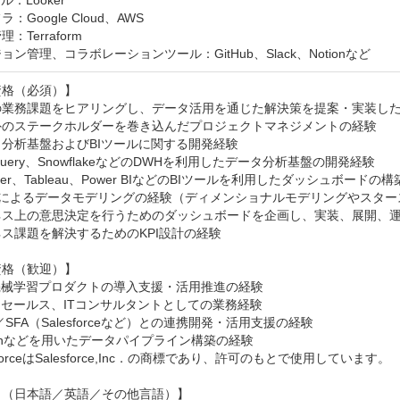
ル：Looker

：Google Cloud、AWS

：Terraform

ョン管理、コラボレーションツール：GitHub、Slack、Notionなど
格（必須）】

の業務課題をヒアリングし、データ活用を通じた解決策を提案・実装した
外のステークホルダーを巻き込んだプロジェクトマネジメントの経験

分析基盤およびBIツールに関する開発経験

gQuery、SnowflakeなどのDWHを利用したデータ分析基盤の開発経験

oker、Tableau、Power BIなどのBIツールを利用したダッシュボードの構
QLによるデータモデリングの経験（ディメンショナルモデリングやスター
ネス上の意思決定を行うためのダッシュボードを企画し、実装、展開、運
ス課題を解決するためのKPI設計の経験

格（歓迎）】

機械学習プロダクトの導入支援・活用推進の経験

リセールス、ITコンサルタントとしての業務経験

／SFA（Salesforceなど）との連携開発・活用支援の経験

honなどを用いたデータパイプライン構築の経験

sforceはSalesforce,Inc．の商標であり、許可のもとで使用しています。

（日本語／英語／その他言語）】
