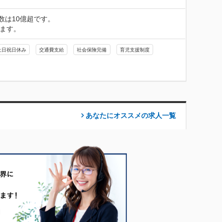
は10億超です。

います。
土日祝日休み
交通費支給
社会保険完備
育児支援制度
あなたにオススメの求人
一覧