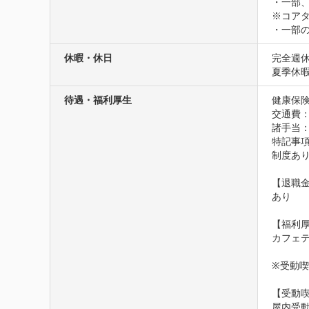
・一部、
※コアタイ
・一部
休暇・休日
完全週休
夏季休
待遇・福利厚生
健康保険
交通費
諸手当
特記事項
制度あり
【退職金
あり

【福利厚
カフェ
※受動
【受動
屋内受