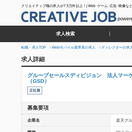
クリエイティブ職の求人が7.5万件以上！| Web･ゲーム･広告･映像な
power
求人検索
転職・求人TOP
Web/モバイル業界系の求人
ディレクターの求
求人詳細
グループセールスディビジョン 法人マー
（GSD）
正社員
募集要項
企業名
楽天グ