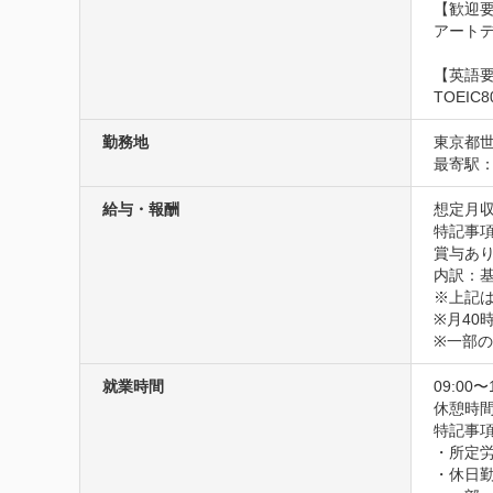
【歓迎要
アートデ
【英語要
TOEI
勤務地
東京都世
最寄駅：
給与・報酬
想定月収
特記事項
賞与あり
内訳：基本
※上記は
※月40
※一部
就業時間
09:00〜
休憩時間
特記事項
・所定労
・休日