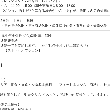
フレックスタイム制を適用しています。

ム：11:00～15:00（朝会実施日は8:00～12:00）

のポジションでは上記と異なる場合がございますが、詳細は内定通知書
2日制（土日）・祝日

暇・年末年始休暇・年次有給休暇・産前産後休業・育児休業・介護休業
,厚生年金保険,労災保険,雇用保険
：通勤費支給
：通勤手当を支給します。（ただし条件および上限額あり）
：【ストックオプション】



】

生】

テリア（朝食・昼食・夕食基本無料）、フィットネスジム（有料）、社員
喫煙対策として、楽天クリムゾンハウスでは敷地内禁煙としております
喫煙防止情報】
動喫煙対策：対策あり