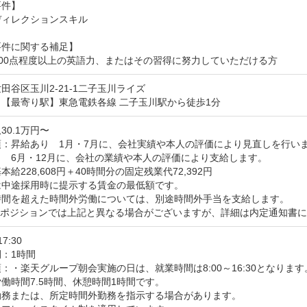
件】

ィレクションスキル

件に関する補足】

C800点程度以上の英語力、またはその習得に努力していただける方
田谷区玉川2-21-1二子玉川ライズ
【最寄り駅】東急電鉄各線 二子玉川駅から徒歩1分
30.1万円〜
：昇給あり　1月・7月に、会社実績や本人の評価により見直しを行いま
　6月・12月に、会社の業績や本人の評価により支給します。

給228,608円＋40時間分の固定残業代72,392円

中途採用時に提示する賃金の最低額です。

時間を超えた時間外労働については、別途時間外手当を支給します。

のポジションでは上記と異なる場合がございますが、詳細は内定通知書
17:30
：1時間
：・楽天グループ朝会実施の日は、就業時間は8:00～16:30となります。
働時間7.5時間、休憩時間1時間です。

勤務または、所定時間外勤務を指示する場合があります。
