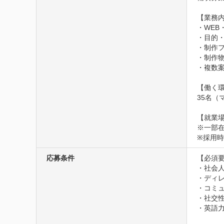
【業務内
・WEB
・目的
・制作フ
・制作
・複数
【働く環
35名（
【就業場
※一部
※採用
応募条件
【必須要
・社会人
・ディレ
・コミュ
・社交性
・英語力