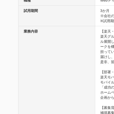
職種
Webデ
試用期間
3か月
※会社の
※試用
業務内容
【楽天・
楽天グル
ル展開
ークを
担って
届けし
是非、
【部署・
楽天モバ
モバイ
「成功の
ホーム
企画か
【募集背
補填募集