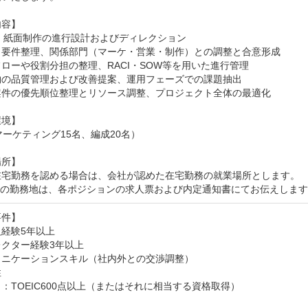
容】

・紙面制作の進行設計およびディレクション

・要件整理、関係部門（マーケ・営業・制作）との調整と合意形成

ローや役割分担の整理、RACI・SOW等を用いた進行管理

物の品質管理および改善提案、運用フェーズでの課題抽出

案件の優先順位整理とリソース調整、プロジェクト全体の最適化

境】

マーケティング15名、編成20名）

所】

在宅勤務を認める場合は、会社が認めた在宅勤務の就業場所とします。

時の勤務地は、各ポジションの求人票および内定通知書にてお伝えしま
件】

経験5年以上

クター経験3年以上

ニケーションスキル（社内外との交渉調整）



：TOEIC600点以上（またはそれに相当する資格取得）
