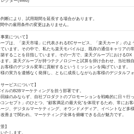
ィレクター(Web)
判断により、試用期間を延長する場合があります。

期間中の雇用条件の変更はありません。
事業について】

ープは、「楽天市場」に代表されるECサービス、「楽天カード」のような
しています。その中で、私たち楽天モバイルは、既存の通信キャリアの
構築することを目指しています。その一方で、楽天グループにおけるDX
います。楽天グループが持つテクノロジーと試算を掛け合わせ、当社独
、お客様のデジタル変革に貢献するというミッションを掲げています。

皆様の実力を遺憾なく発揮し、ともに成長しながらお客様のデジタルフォ
サービスについて】

イルのB2Bマーケティングを担う部署です。

ル回線のみならず、自社プロダクトのプロモーションを戦略的に日々行っ
コンセプト」のひとつ、“顧客満足の最大化”を体現するため、常にお客
ページ、デジタルマーケティング、オウンドメディア、イベントなど多様
ら改善まで関われ、マーケティング全体を俯瞰できる点が魅力です。

景】

いたします。
