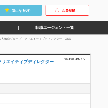
0
会員登録
気になる
件
転職エージェント一覧
人編成グループ：クリエイティブディレクター（GSD）
No.JN00497772
クリエイティブディレクター