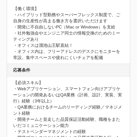
【働く環境】

・ハイブリッド型勤務やスーパーフレックス制度で、ご
自身の生産性が高まる働き方を選択いただけます

・開発に不自由しないPC（Mac or Windows）を支給

・社外勉強会やエンジニア同士の情報交換のためのミー
ティングあり

・オフィスは溜池山王駅直結！

・オフィス内は、フリーアドレスのデスクにモニターを
常設。集中スペースや疲れにくいチェアを配備
応募条件
【必須スキル】

・Webアプリケーション、スマートフォン向けアプリケ
ーションの開発あるいはQA業務（計画、設計、実装、実
行）経験（3年以上）

・QA業務におけるチームのリーディング経験／マネジメ
ント経験

・開発チームと並走した品質保証活動経験、職種をまた
いだコミュニケーション能力

・テストベンダーマネジメントの経験
