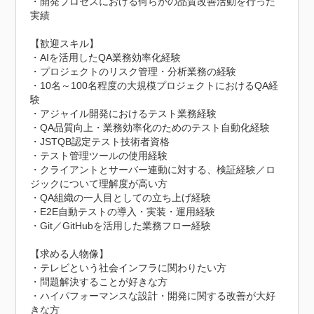
・開発プロセスにおける何らかの品質改善活動を行った
実績

【歓迎スキル】

・AIを活用したQA業務効率化経験

・プロジェクトのリスク管理・分析業務の経験

・10名～100名程度の大規模プロジェクトにおけるQA経
験

・アジャイル開発におけるテスト業務経験

・QA品質向上・業務効率化のためのテスト自動化経験

・JSTQB認定テスト技術者資格

・テスト管理ツールの使用経験

・クライアントとサーバー連動に対する、検証経験／ロ
ジックについて理解度が高い方

・QA組織の一人目としての立ち上げ経験

・E2E自動テストの導入・実装・運用経験

・Git／GitHubを活用した業務フロー経験

【求める人物像】

・テレビという社会インフラに関わりたい方

・問題解決することが好きな方

・ハイパフォーマンスな設計・開発に関する改善が大好
きな方
