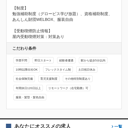
【制度】

勉強補助制度（グロービス学び放題）、資格補助制度、
あんしん財団WELBOX、服装自由
【受動喫煙防止情報】
屋内受動喫煙対策：対策あり
こだわり条件
学歴不問
即日スタート
経験者優遇
駅から徒歩5分以内
10時以降出社OK
フレックスタイム制
土日祝日休み
社会保険完備
育児支援制度
その他特別制度あり
年間休日120日以上
リモートワーク（在宅勤務）可
服装・髪型・髪色自由
あなたにオススメの求人
一覧