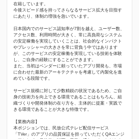
在籍しています。

今後スピード感を持ってさらなるサービス拡大を目指す
にあたり、体制の増強を急いでいます。

日本国内でのサービス認知率が7割を越え、ユーザー数、
アクセス数、利用時間が大きく、常に高負荷なシステム
の安定稼働を実現していくことは、社会的なインパクト
やプレッシャーの大きさを常に背負う中ではあります
が、このサービスの安定稼働を実現している技術を体験
し、ご自身の経験にすることができます。

また、当初はベンダーに頼っていたアプリ開発も、市場
に合わせた最新のアーキテクチャを考慮して内製化を進
めている段階です。

サービス規模に対して少数精鋭の状況であるため、ご自
身の技術力を向上できる環境であることはもちろん、組
織づくりや開発体制の在り方を、主体的に提案・実践で
きる環境であることが大きな特徴です。

【業務内容】

本ポジションでは、民放公式テレビ配信サービス
「TVer」のアプリの品質保証を担っていただくQAエンジ