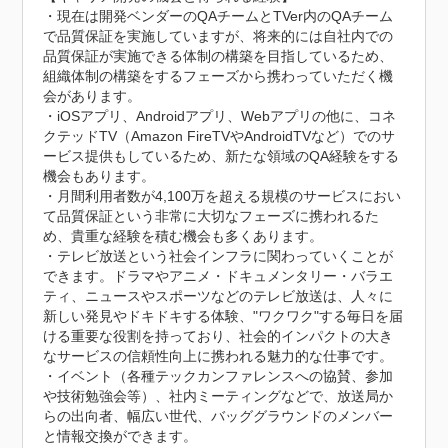
・現在は開発ベンダーのQAチームとTVer内のQAチーム
で品質保証を実施していますが、将来的には自社内での
品質保証が実施できる体制の構築を目指しているため、
組織体制の構築をするフェーズから携わっていただく機
会があります。

・iOSアプリ、Androidアプリ、Webアプリの他に、コネ
クテッドTV（Amazon FireTVやAndroidTVなど）でのサ
ービス提供もしているため、新たな領域のQA経験をする
機会もあります。

・月間利用者数が4,100万を超える規模のサービスにおい
て品質保証という非常に大切なフェーズに携われるた
め、貴重な経験を積む機会も多くあります。

・テレビ放送という社会インフラに関わっていくことが
できます。ドラマやアニメ・ドキュメンタリー・バラエ
ティ、ニュースやスポーツなどのテレビ放送は、人々に
新しい発見やドキドキする体験、"ワクワク"する毎日を届
ける重要な役割を持っており、社会的インパクトの大き
なサービスの信頼性向上に携われる魅力的な仕事です。

・イベント（各種テックカンファレンスへの協賛、参加
や技術勉強会等）、社内ミーティングなどで、放送局か
らの出向者、幅広い世代、バッググラウンドのメンバー
と情報交換ができます。
