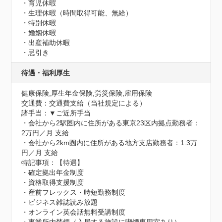
・育児休暇

・生理休暇（時間取得可能、無給）

・特別休暇

・婚姻休暇

・出産補助休暇

・忌引き
待遇・福利厚生
健康保険,厚生年金保険,労災保険,雇用保険
交通費：交通費支給（当社規定による）
諸手当：▼ご近所手当

・会社から2駅圏内に住所がある東京23区内拠点勤務者：
2万円／月 支給 

・会社から2km圏内に住所がある地方支店勤務者：1.3万
円／月 支給
特記事項：【待遇】

・確定拠出年金制度

・資格取得支援制度

・産前フレックス・時短勤務制度

・ビジネス雑誌読み放題 

・オンライン英会話無料受講制度
