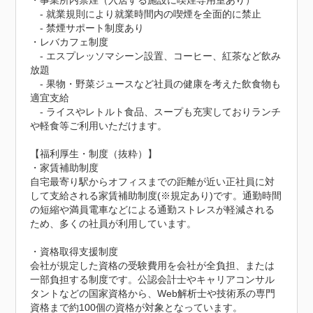
・事業所内禁煙（入居する施設に喫煙専用室あり）

　- 就業規則により就業時間内の喫煙を全面的に禁止

　- 禁煙サポート制度あり

・レバカフェ制度 

　- エスプレッソマシーン設置、コーヒー、紅茶など飲み
放題

　- 果物・野菜ジュースなど社員の健康を考えた飲食物も
適宜支給 

　- ライスやレトルト食品、スープも充実しておりランチ
や軽食等ご利用いただけます。

【福利厚生・制度（抜粋）】

・家賃補助制度

自宅最寄り駅からオフィスまでの距離が近い正社員に対
して支給される家賃補助制度(※規定あり)です。通勤時間
の短縮や満員電車などによる通勤ストレスが軽減される
ため、多くの社員が利用しています。

・資格取得支援制度

会社が規定した資格の受験費用を会社が全負担、または
一部負担する制度です。公認会計士やキャリアコンサル
タントなどの国家資格から、Web解析士や技術系の専門
資格まで約100個の資格が対象となっています。
