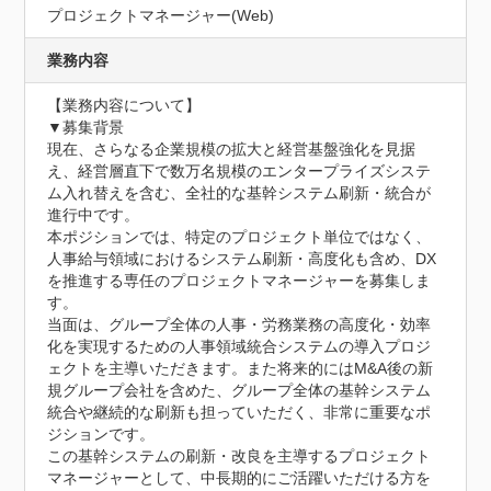
プロジェクトマネージャー(Web)
業務内容
【業務内容について】

▼募集背景

現在、さらなる企業規模の拡大と経営基盤強化を見据
え、経営層直下で数万名規模のエンタープライズシステ
ム入れ替えを含む、全社的な基幹システム刷新・統合が
進行中です。

本ポジションでは、特定のプロジェクト単位ではなく、
人事給与領域におけるシステム刷新・高度化も含め、DX
を推進する専任のプロジェクトマネージャーを募集しま
す。

当面は、グループ全体の人事・労務業務の高度化・効率
化を実現するための人事領域統合システムの導入プロジ
ェクトを主導いただきます。また将来的にはM&A後の新
規グループ会社を含めた、グループ全体の基幹システム
統合や継続的な刷新も担っていただく、非常に重要なポ
ジションです。

この基幹システムの刷新・改良を主導するプロジェクト
マネージャーとして、中長期的にご活躍いただける方を