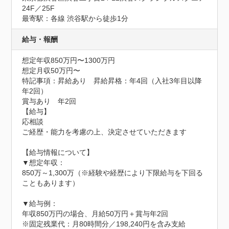
24F／25F
最寄駅：各線 渋谷駅から徒歩1分
給与・報酬
想定年収850万円〜1300万円
想定月収50万円〜
特記事項：昇給あり　昇給昇格：年4回（入社3年目以降
年2回）

賞与あり　年2回

【給与】	

応相談

ご経歴・能力を考慮の上、決定させていただきます

【給与情報について】 

▼想定年収：

850万～1,300万（※経験や経歴により下限給与を下回る
こともあります）

▼給与例：

年収850万円の場合、月給50万円＋賞与年2回

※固定残業代：月80時間分／198,240円を含み支給
