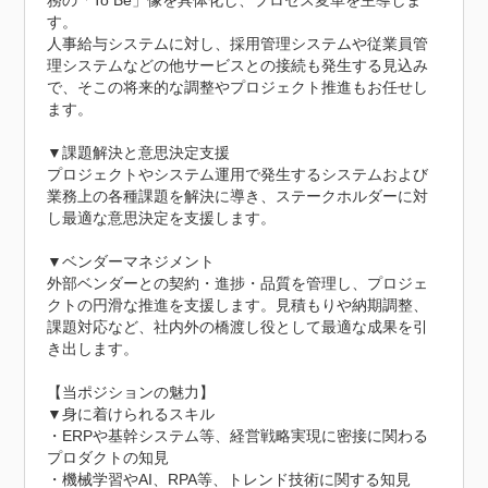
務の「To Be」像を具体化し、プロセス変革を主導しま
す。

人事給与システムに対し、採用管理システムや従業員管
理システムなどの他サービスとの接続も発生する見込み
で、そこの将来的な調整やプロジェクト推進もお任せし
ます。

▼課題解決と意思決定支援

プロジェクトやシステム運用で発生するシステムおよび
業務上の各種課題を解決に導き、ステークホルダーに対
し最適な意思決定を支援します。

▼ベンダーマネジメント

外部ベンダーとの契約・進捗・品質を管理し、プロジェ
クトの円滑な推進を支援します。見積もりや納期調整、
課題対応など、社内外の橋渡し役として最適な成果を引
き出します。

【当ポジションの魅力】

▼身に着けられるスキル

・ERPや基幹システム等、経営戦略実現に密接に関わる
プロダクトの知見

・機械学習やAI、RPA等、トレンド技術に関する知見
