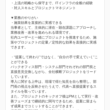
・上流の戦略から保守まで、ITインフラの全般の経験

・対人スキルとプロジェクトマネジメント

▼業務のやりがい

・施策効果を直接的に実感できる

当事者として、主体的に潜在・顕在課題にアプローチし
業務改善・改革を進められる環境です。

社内ユーザーと一緒にプロジェクトを推進するため、施
策やプロジェクトの定量／定性的な効果を直接的に実感
できます。

・“提案して終わり”ではなく、“自分の手で変えていく”こ
とができる

バックオフィス部門・システム部門それぞれの部門長と
直接意見交換しながら、全社横断プロジェクトをリード
しています。

導入に関する上申は、現場で得た知見を自ら整理し、部
門長の視点を反映させたうえで、代表へ直接提案するス
タイルを取っています。

また、プロジェクトのキックオフ後はPMとして実行・改
善フェーズまで継続的に関与できるため、提案に留まら
ず成果までコミットすることができます。
