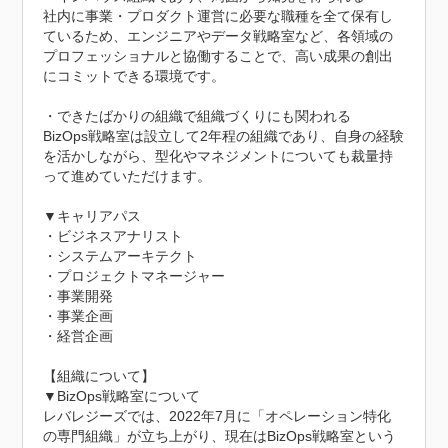
社内に事業・プロダクト運営に必要な職種を全て保有し
ているため、エンジニアやデータ戦略室など、各領域の
プロフェッショナルと協働することで、高い成果の創出
にコミットできる環境です。

・できたばかりの組織で組織づくりにも関われる

BizOps戦略室は設立して2年程の組織であり、自身の経験
を活かしながら、型化やマネジメントについても裁量持
って進めていただけます。

▼キャリアパス

・ビジネスアナリスト

・システムアーキテクト

・プロジェクトマネージャー

・事業開発

・事業企画

・経営企画

【組織について】

▼BizOps戦略室について

レバレジーズでは、2022年7月に「オペレーション特化
の専門組織」が立ち上がり、現在はBizOps戦略室という