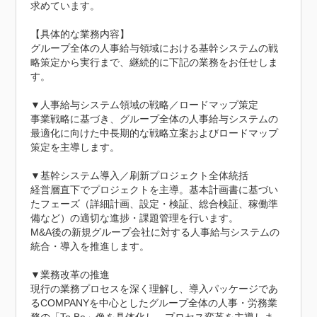
求めています。

【具体的な業務内容】

グループ全体の人事給与領域における基幹システムの戦
略策定から実行まで、継続的に下記の業務をお任せしま
す。

▼人事給与システム領域の戦略／ロードマップ策定

事業戦略に基づき、グループ全体の人事給与システムの
最適化に向けた中長期的な戦略立案およびロードマップ
策定を主導します。

▼基幹システム導入／刷新プロジェクト全体統括

経営層直下でプロジェクトを主導。基本計画書に基づい
たフェーズ（詳細計画、設定・検証、総合検証、稼働準
備など）の適切な進捗・課題管理を行います。

M&A後の新規グループ会社に対する人事給与システムの
統合・導入を推進します。

▼業務改革の推進

現行の業務プロセスを深く理解し、導入パッケージであ
るCOMPANYを中心としたグループ全体の人事・労務業