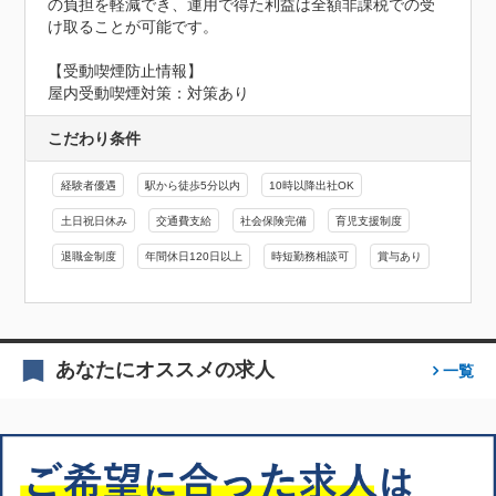
の負担を軽減でき、運用で得た利益は全額非課税での受
け取ることが可能です。
【受動喫煙防止情報】
屋内受動喫煙対策：対策あり
こだわり条件
経験者優遇
駅から徒歩5分以内
10時以降出社OK
土日祝日休み
交通費支給
社会保険完備
育児支援制度
退職金制度
年間休日120日以上
時短勤務相談可
賞与あり
あなたにオススメの求人
一覧