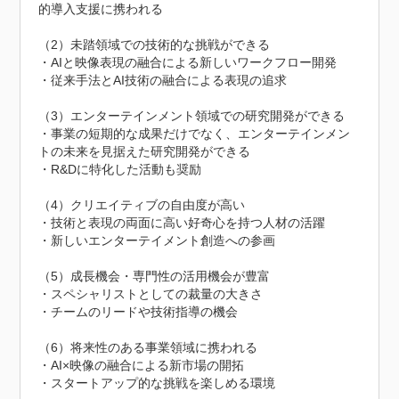
的導入支援に携われる

（2）未踏領域での技術的な挑戦ができる

・AIと映像表現の融合による新しいワークフロー開発

・従来手法とAI技術の融合による表現の追求

（3）エンターテインメント領域での研究開発ができる

・事業の短期的な成果だけでなく、エンターテインメン
トの未来を見据えた研究開発ができる

・R&Dに特化した活動も奨励

（4）クリエイティブの自由度が高い

・技術と表現の両面に高い好奇心を持つ人材の活躍

・新しいエンターテイメント創造への参画

（5）成長機会・専門性の活用機会が豊富

・スペシャリストとしての裁量の大きさ

・チームのリードや技術指導の機会

（6）将来性のある事業領域に携われる

・AI×映像の融合による新市場の開拓

・スタートアップ的な挑戦を楽しめる環境