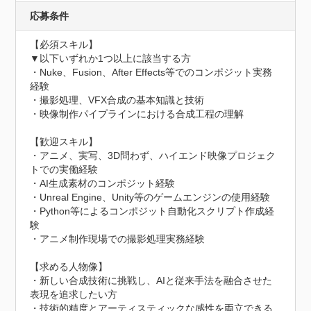
応募条件
【必須スキル】

▼以下いずれか1つ以上に該当する方

・Nuke、Fusion、After Effects等でのコンポジット実務
経験

・撮影処理、VFX合成の基本知識と技術

・映像制作パイプラインにおける合成工程の理解

【歓迎スキル】

・アニメ、実写、3D問わず、ハイエンド映像プロジェク
トでの実働経験

・AI生成素材のコンポジット経験

・Unreal Engine、Unity等のゲームエンジンの使用経験

・Python等によるコンポジット自動化スクリプト作成経
験

・アニメ制作現場での撮影処理実務経験

【求める人物像】

・新しい合成技術に挑戦し、AIと従来手法を融合させた
表現を追求したい方

・技術的精度とアーティスティックな感性を両立できる