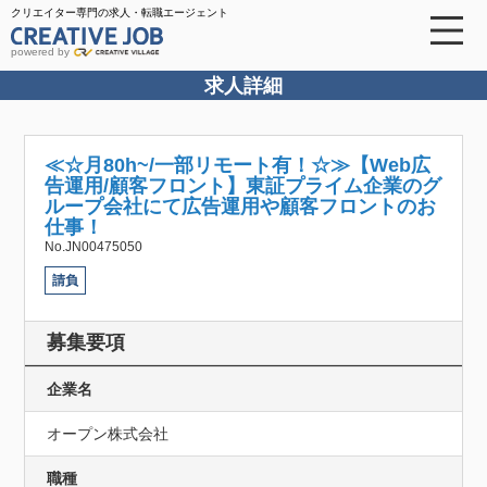
クリエイター専門の求人・転職エージェント
powered by
求人詳細
≪☆月80h~/一部リモート有！☆≫【Web広
告運用/顧客フロント】東証プライム企業のグ
ループ会社にて広告運用や顧客フロントのお
仕事！
No.JN00475050
請負
募集要項
企業名
オープン株式会社
職種