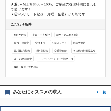
★週3～5日/月間80～160h、ご希望の稼働時間に合わせ
て働けます！

★週2のリモート勤務（月曜・金曜）が可能です！
こだわり条件
女性が活躍
主婦・主夫歓迎
新卒・第二新卒歓迎
40代～活躍中
学歴不問
即日スタート
経験者優遇
週3日以内勤務
週4日勤務
交通費支給
その他特別制度あり
20～30代活躍中
リモートワーク（在宅勤務）可
服装・髪型・髪色自由
あなたにオススメの求人
一覧