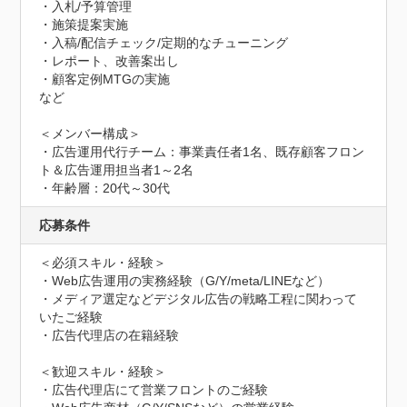
・入札/予算管理

・施策提案実施

・入稿/配信チェック/定期的なチューニング

・レポート、改善案出し

・顧客定例MTGの実施

など

＜メンバー構成＞

・広告運用代行チーム：事業責任者1名、既存顧客フロン
ト＆広告運用担当者1～2名

・年齢層：20代～30代
応募条件
＜必須スキル・経験＞

・Web広告運用の実務経験（G/Y/meta/LINEなど）

・メディア選定などデジタル広告の戦略工程に関わって
いたご経験

・広告代理店の在籍経験

＜歓迎スキル・経験＞

・広告代理店にて営業フロントのご経験
