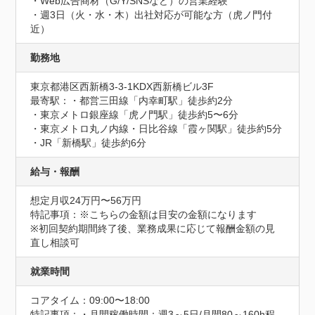
・Web広告商材（G/Y/SNSなど）の営業経験

・週3日（火・水・木）出社対応が可能な方（虎ノ門付
近）
勤務地
東京都港区西新橋3-3-1KDX西新橋ビル3F
最寄駅：・都営三田線「内幸町駅」徒歩約2分 

・東京メトロ銀座線「虎ノ門駅」徒歩約5〜6分

・東京メトロ丸ノ内線・日比谷線「霞ヶ関駅」徒歩約5分 

・JR「新橋駅」徒歩約6分
給与・報酬
想定月収24万円〜56万円
特記事項：※こちらの金額は目安の金額になります

※初回契約期間終了後、業務成果に応じて報酬金額の見
直し相談可
就業時間
コアタイム：09:00〜18:00
特記事項：・月間稼働時間：週3～5日/月間80～160h程