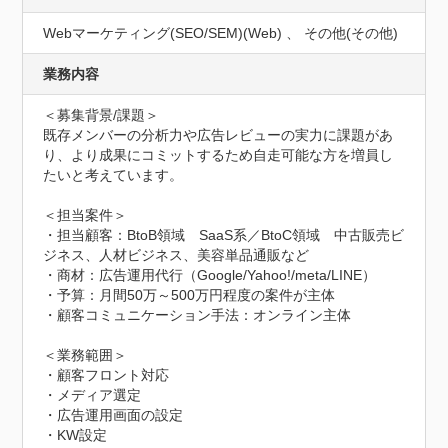
Webマーケティング(SEO/SEM)(Web) 、 その他(その他)
業務内容
＜募集背景/課題＞

既存メンバーの分析力や広告レビューの実力に課題があ
り、より成果にコミットするため自走可能な方を増員し
たいと考えています。

＜担当案件＞

・担当顧客：BtoB領域　SaaS系／BtoC領域　中古販売ビ
ジネス、人材ビジネス、美容単品通販など

・商材：広告運用代行（Google/Yahoo!/meta/LINE）

・予算：月間50万～500万円程度の案件が主体

・顧客コミュニケーション手法：オンライン主体

＜業務範囲＞

・顧客フロント対応

・メディア選定

・広告運用画面の設定

・KW設定
