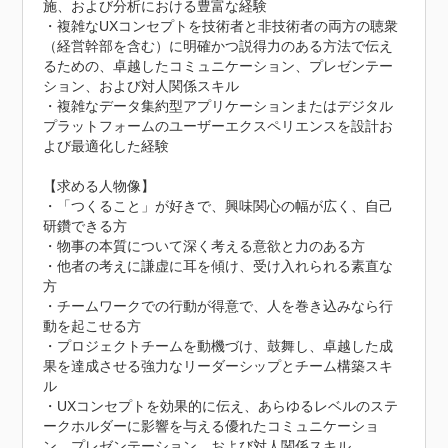
施、および分析における豊富な経験

・複雑なUXコンセプトを技術者と非技術者の両方の聴衆
（経営幹部を含む）に明確かつ説得力のある方法で伝え
るための、卓越したコミュニケーション、プレゼンテー
ション、および対人関係スキル

・複雑なデータ集約型アプリケーションまたはデジタル
プラットフォームのユーザーエクスペリエンスを設計お
よび最適化した経験

【求める人物像】

・「つくること」が好きで、興味関心の幅が広く、自己
研鑽できる方

・物事の本質について深く考える意欲と力のある方

・他者の考えに謙虚に耳を傾け、受け入れられる素直な
方

・チームワークでの行動が得意で、人を巻き込みなら行
動を起こせる方

・プロジェクトチームを動機づけ、鼓舞し、卓越した成
果を達成させる強力なリーダーシップとチーム構築スキ
ル

・UXコンセプトを効果的に伝え、あらゆるレベルのステ
ークホルダーに影響を与える優れたコミュニケーショ
ン、プレゼンテーション、および対人関係スキル
