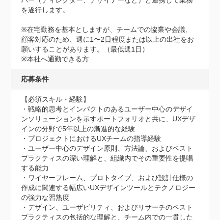
バー（ディレクター、デザイナーなど）と連携して業務
を遂行します。

※在宅勤務を基本としますが、チームでの協業や会議、
顧客対応のため、週に1〜2日程度または以上の出社をお
願いすることがあります。（最低週1日）

※本社へ通勤できる方
応募条件
【必須スキル・経験】

・戦略的思考とインパクトのあるユーザー中心のデザイ
ンソリューションを示すポートフォリオと共に、UXデザ
インの分野で5年以上の漸進的な経験

・プロジェクトにおけるUXチームの指導経験

・ユーザー中心のデザイン原則、方法論、およびベスト
プラクティスの深い理解と、組織内でその重要性を提唱
する能力

・ワイヤーフレーム、プロトタイプ、および設計仕様の
作成に関連する幅広いUXデザインツールとテクノロジー
の強力な習熟度

・デザイン、ユーザビリティ、およびリサーチのベスト
プラクティスの包括的な理解と、チーム内での一貫した