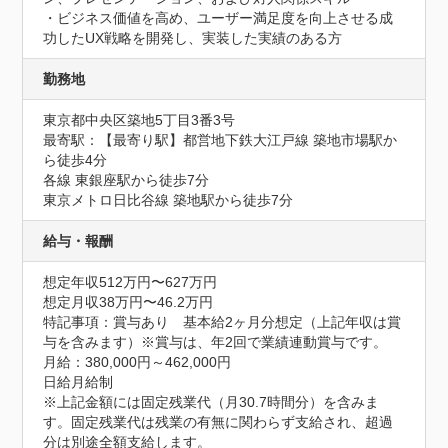
・ビジネス価値を高め、ユーザー満足度を向上させる成
功したUX戦略を開発し、実装した実績のある方
勤務地
東京都中央区築地5丁目3番3号
最寄駅：【最寄り駅】都営地下鉄大江戸線 築地市場駅か
ら徒歩4分

各線 東銀座駅から徒歩7分

東京メトロ日比谷線 築地駅から徒歩7分
給与・報酬
想定年収512万円〜627万円
想定月収38万円〜46.2万円
特記事項：賞与あり　基本給2ヶ月分想定（上記年収は賞
与を含みます）※賞与は、年2回で業績連動賞与です。

月給：380,000円～462,000円

日給月給制

※上記金額には固定残業代（月30.7時間分）を含みま
す。固定残業代は残業の有無に関わらず支給され、超過
分は別途全額支給します。
