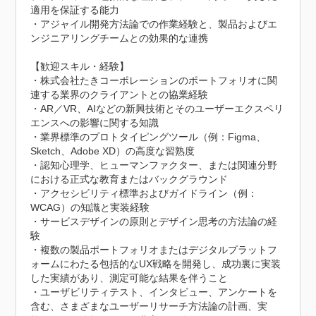
適用を保証する能力

・アジャイル開発方法論での作業経験と、製品およびエ
ンジニアリングチームとの効果的な連携

【歓迎スキル・経験】

・株式会社たきコーポレーションのポートフォリオに関
連する業界のクライアントとの協業経験

・AR／VR、AIなどの新興技術とそのユーザーエクスペリ
エンスへの影響に関する知識

・業界標準のプロトタイピングツール（例：Figma、
Sketch、Adobe XD）の高度な習熟度

・認知心理学、ヒューマンファクター、または関連分野
における正式な教育またはバックグラウンド

・アクセシビリティ標準およびガイドライン（例：
WCAG）の知識と実装経験

・サービスデザインの原則とデザイン思考の方法論の経
験

・複数の製品ポートフォリオまたはデジタルプラットフ
ォームにわたる包括的なUX戦略を開発し、成功裏に実装
した実績があり、測定可能な結果を伴うこと

・ユーザビリティテスト、インタビュー、アンケートを
含む、さまざまなユーザーリサーチ方法論の計画、実