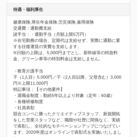
待遇・福利厚生
健康保険,厚生年金保険,労災保険,雇用保険
交通費：通勤費支給
諸手当：・通勤手当（月額上限5万円）

※在宅勤務の場合、定期代は支給せず、実際に通勤に要
する往復運賃の実費を支給します。

※日額の上限は、5,000円までとし、新幹線等の特急料
金、グリーン車等の特別料金は支給しません。

・教育介護手当

子（1人目）5,000円／子（2人目以降、父母含む）3,000
円※上限11,000円
特記事項：【その他要件】

・退職金制度：勤続5年以上より対象（定年：60歳）

・各種研修制度

・社員表彰

競合コンペに勝ったクリエイティブスタッフ、新規開拓
をした営業スタッフなど、職階や社歴に関係なく、実績
で表彰し、全社的なモチベーションアップにつなげてい
ます。2020年度はオンラインで表彰式を実施いたしまし