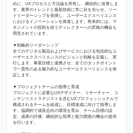
めに、UXプロセスと方法論を所有し、継続的に改善しま
す。業界のトレンドと最新技術に常に目を光らせ、ソー
トリーダーシップを発揮し、ユーザーエクスペリエンス
におけるイノベーションを推進します。将来的には、マ
ネジメントの役割を担うディレクターへの昇格の機会も
用意されています。

▼戦略的リーダーシップ

全てのデジタル製品およびサービスにおける包括的なユ
ーザーエクスペリエンスのビジョンと戦略を定義し、実
行します。事業目標と連携させ、全てのタッチポイント
で一貫性のある魅力的なユーザーエクスペリエンスを保
証します。

▼プロジェクトチームの指導と育成

プロジェクトに必要なUXデザイナー、リサーチャー、コ
ンテンツストラテジストを含むUXプロフェッショナルで
構成されるチームを組成し、目標達成に向けて指導しま
す。協調的で成長志向の環境を育み、チーム目標の設
定、成果の評価、継続的な指導と能力開発の機会の提供
を行います。
