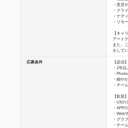
・意見
・クラ
・ナディ
・リモー
【キャリ
アート
また、
をして
応募条件
【必須】
・2年以
・Phot
・細やか
・チーム
【歓迎】
・UXの
・APP
・Web
・グラフ
・チーム