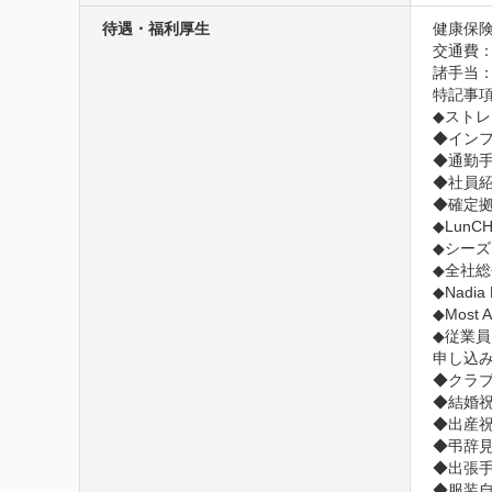
待遇・福利厚生
健康保険
交通費
諸手当：
特記事項
◆ストレ
◆インフ
◆通勤手
◆社員紹
◆確定拠
◆Lun
◆シーズ
◆全社総
◆Nadi
◆Most 
◆従業員
申し込
◆クラブ
◆結婚祝
◆出産祝
◆弔辞見
◆出張手
◆服装自