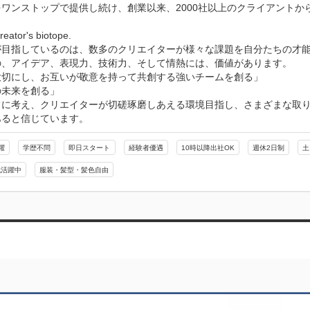
ワンストップで提供し続け、創業以来、2000社以上のクライアントか
eator's biotope.

が目指しているのは、数多のクリエイターが様々な課題を自分たちの才能
の、アイデア、表現力、技術力、そして情熱には、価値があります。

大切にし、お互いが敬意を持って共創する強いチームを創る」

未来を創る」

常に考え、クリエイターが切磋琢磨しあえる環境目指し、さまざまな取
あると信じています。
躍
学歴不問
即日スタート
経験者優遇
10時以降出社OK
週休2日制
土
代活躍中
服装・髪型・髪色自由