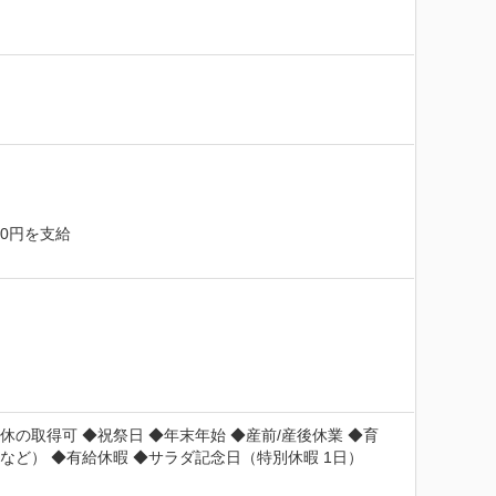
0円を支給

休の取得可 ◆祝祭日 ◆年末年始 ◆産前/産後休業 ◆育
など） ◆有給休暇 ◆サラダ記念日（特別休暇 1日）