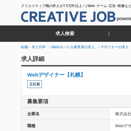
クリエイティブ職の求人が7.5万件以上！| Web･ゲーム･広告･映像な
power
求人検索
転職・求人TOP
Web/モバイル業界系の求人
デザイナーの求人
求人詳細
Webデザイナー【札幌】
正社員
募集要項
企業名
株式会
職種
Webデザ