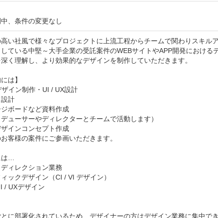
間中、条件の変更なし
の高い社風で様々なプロジェクトに上流工程からチームで関わりスキルア
引している中堅～大手企業の受託案件のWEBサイトやAPP開発におけ
を深く理解し、より効果的なデザインを制作していただきます。

には】

ザイン制作・UI / UX設計

設計

ジボードなど資料作成

デューサーやディレクターとチームで活動します）

ザインコンセプト作成

お客様の案件にご参画いただきます。

は…

ディレクション業務

ィックデザイン（CI / VI デザイン）

I / UXデザイン



ごとに部署化されているため、デザイナーの方はデザイン業務に集中でき