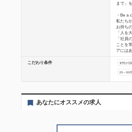
まで」を
・Be a cr
私たち
お持ち
「人を
「社員の
ことを
アには
こだわり条件
女性が活
20～30
あなたにオススメの求人