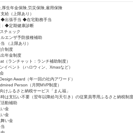
,厚生年金保険,労災保険,雇用保険
：支給（上限あり）
◆出張手当 ◆在宅勤務手当
：◆定期健康診断

スチェック

ルエンザ予防接種補助

当 （上限あり）

介制度

出年金制度

CHat（ランチャット：ランチ補助制度）

ンイベント（ハロウィン、Xmasなど）

会

a Design Award（年一回の社内アワード）

Admired Person（月間MVP制度）

向けふるさと納税サービス「まん福」

み時は支払い不要（翌年以降給与天引き）の従業員専用ふるさと納税制度
活動補助

い金

い金

舞い金

当

由
