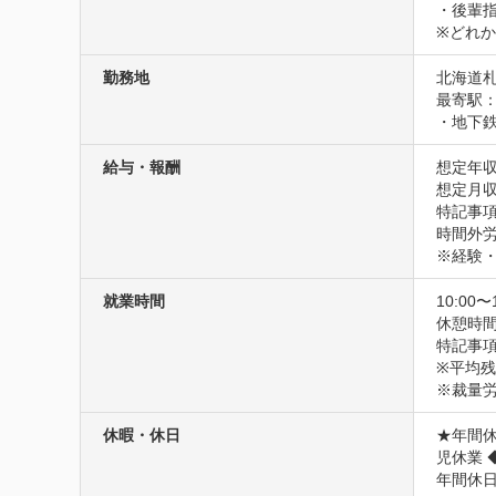
・後輩指
※どれ
勤務地
北海道札
最寄駅：
・地下
給与・報酬
想定年収
想定月収
特記事項
時間外労
※経験
就業時間
10:00〜
休憩時間
特記事項
※平均残業
※裁量
休暇・休日
★年間休
児休業 
年間休日