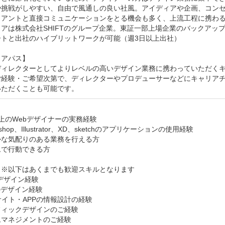
や挑戦がしやすい、自由で風通しの良い社風。アイディアや企画、コンセ
イアントと直接コミュニケーションをとる機会も多く、上流工程に携わる
アは株式会社SHIFTのグループ企業。東証一部上場企業のバックアップ
トと出社のハイブリットワークが可能（週3日以上出社）

アパス】

ディレクターとしてよりレベルの高いデザイン業務に携わっていただくキ
ご経験・ご希望次第で、ディレクターやプロデューサーなどにキャリア
いただくことも可能です。


上のWebデザイナーの実務経験

oshop、Illustrator、XD、sketchのアプリケーションの使用経験

な気配りのある業務を行える方

で行動できる方

※以下はあくまでも歓迎スキルとなります

デザイン経験

のデザイン経験

サイト・APPの情報設計の経験

ィックデザインのご経験

マネジメントのご経験
