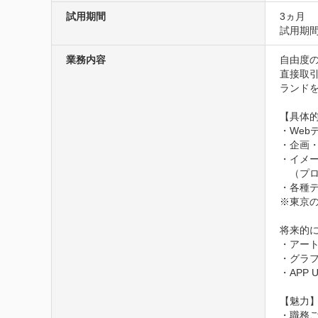
試用期間
3ヵ月
試用期
業務内容
自由度
直接取
ランド
【具体的
・Webデ
・企画・
・イメー
　（プロ
・各種デ
※東京の
将来的に
・アート
・グラフ
・APP U
【魅力】
・職務