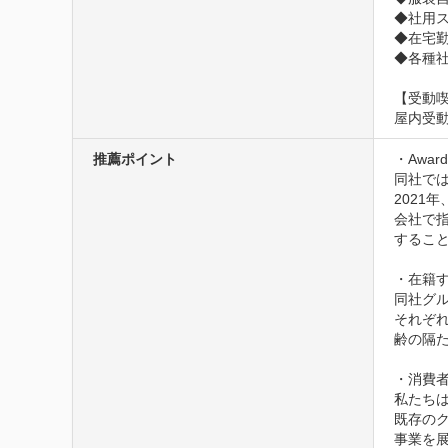
◆社用ス
◆在宅勤
◆各種
【受動
屋内受
推薦ポイント
・Award 
同社で
2021年、
会社で
するこ
・在籍す
同社グ
それぞ
齢の隔
・消費者
私たち
既存の
事業を