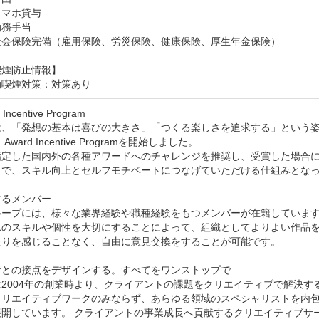
マホ貸与

務手当

社会保険完備（雇用保険、労災保険、健康保険、厚生年金保険）
喫煙防止情報】
動喫煙対策：対策あり
Incentive Program

は、「発想の基本は喜びの大きさ」「つくる楽しさを追求する」という
Award Incentive Programを開始しました。

指定した国内外の各種アワードへのチャレンジを推奨し、受賞した場合
とで、スキル向上とセルフモチベートにつなげていただける仕組みとなっ
るメンバー

ループには、様々な業界経験や職種経験をもつメンバーが在籍しています
れのスキルや個性を大切にすることによって、組織としてよりよい作品
たりを感じることなく、自由に意見交換をすることが可能です。

との接点をデザインする。すべてをワンストップで

は2004年の創業時より、クライアントの課題をクリエイティブで解決
クリエイティブワークのみならず、あらゆる領域のスペシャリストを内
展開しています。 クライアントの事業成長へ貢献するクリエイティブサ