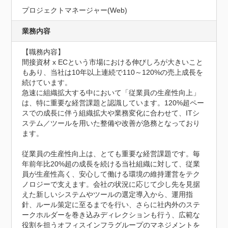
プロジェクトマネージャー(Web)
業務内容
【職務内容】

間接資材 x ECという市場における伸びしろが大きいこと
もあり、当社は10年以上連続で110～120%の売上成長を
続けています。

急速に組織拡大する中において「従業員の生産性向上」
は、特に重要な経営課題と認識しています。120%超ペー
スでの成長に伴う組織拡大や業務変化に合わせて、ITシ
ステム／ツールを用いた整備や改善が急務となっており
ます。

従業員の生産性向上は、とても重要な経営課題です。毎
年前年比20%超の成長を続ける当社組織に対して、従業
員が生産性高く、安心して働ける環境の維持運営をテク
ノロジーで支えます。会社の状況に応じて少し先を見据
えた新しいシステムやツールの選定導入から、運用指
針、ルール策定に至るまでを行い、さらに社内外のステ
ークホルダーを巻き込みディレクションも行う、広範な
役割を担うオフィスインフラグループのマネジメントを