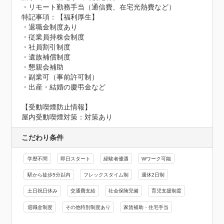
・リモート勤務手当（通信費、在宅光熱費など）
特記事項：【福利厚生】

・退職金制度あり

・従業員持株会制度

・社員割引制度

・遺族補償制度

・懇親会補助

・副業可（事前許可制）

・出産・結婚の慶弔金など
【受動喫煙防止情報】
屋内受動喫煙対策：対策あり
こだわり条件
学歴不問
即日スタート
経験者優遇
Wワーク可能
駅から徒歩5分以内
フレックスタイム制
週休2日制
土日祝日休み
交通費支給
社会保険完備
育児支援制度
退職金制度
その他特別制度あり
家賃補助・住宅手当