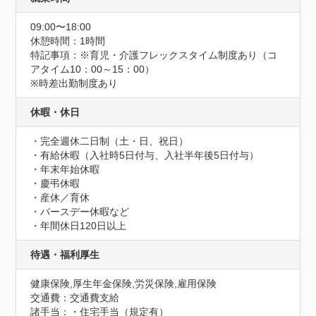
09:00〜18:00
休憩時間：1時間
特記事項：※育児・介護フレックスタイム制度あり（コ
アタイム10：00～15：00）

※時差出勤制度あり
休暇・休日
・完全週休二日制（土・日、祝日）

・有給休暇（入社時5日付与、入社半年後5日付与）

・年末年始休暇

・慶弔休暇

・産休／育休

・バースデー休暇など

・年間休日120日以上
待遇・福利厚生
健康保険,厚生年金保険,労災保険,雇用保険
交通費：交通費支給
諸手当：・住宅手当（規定有）
