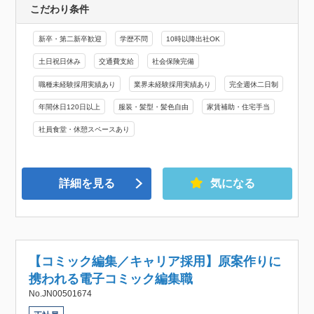
こだわり条件
新卒・第二新卒歓迎
学歴不問
10時以降出社OK
土日祝日休み
交通費支給
社会保険完備
職種未経験採用実績あり
業界未経験採用実績あり
完全週休二日制
年間休日120日以上
服装・髪型・髪色自由
家賃補助・住宅手当
社員食堂・休憩スペースあり
詳細を見る
気になる
【コミック編集／キャリア採用】原案作りに
携われる電子コミック編集職
No.JN00501674