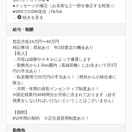
●メッセージの修正（お名前など一部を修正する程度♪）

●SNSでのDM送信（TikTok
...
続きを見る
給与・報酬
想定月収24万円〜40万円
特記事項：昇給あり　年2回査定の機会あり

【収入】

・月収は経験やスキルによって優遇します

・勤務先から1.5km圏内（直線距離）にお住まいで月3万
円の手当あり！

・転居費用で20万円の手当あり！（県外からの移住者に
限る）

・月間・年間の表彰インセンティブ制度あり！

※固定残業代46時間分が月収に含まれております（必ず
残業をしなければいけないということはございません）

【期間】

約2年間の契約　※正社員登用制度あり！
勤務地