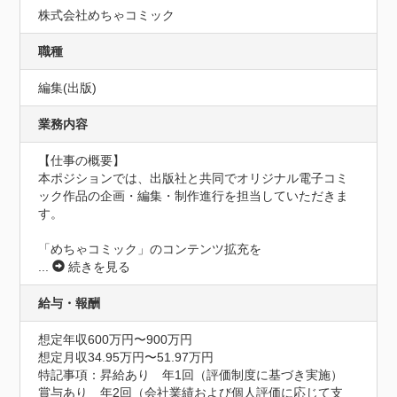
株式会社めちゃコミック
職種
編集(出版)
業務内容
【仕事の概要】

本ポジションでは、出版社と共同でオリジナル電子コミ
ック作品の企画・編集・制作進行を担当していただきま
す。

「めちゃコミック」のコンテンツ拡充を
...
続きを見る
給与・報酬
想定年収600万円〜900万円
想定月収34.95万円〜51.97万円
特記事項：昇給あり　年1回（評価制度に基づき実施）

賞与あり　年2回（会社業績および個人評価に応じて支