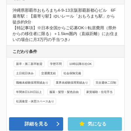
沖縄県那覇市おもろまち4-9-13京阪那覇新都⼼ビル　6F
最寄駅：【最寄り駅】ゆいレール「おもろまち駅」から
徒歩約9分

【特記事項】※日本全国からご応募OK☆転居費用（県外
からの移住者に限る）＋1.5km圏内（直線距離）にお住ま
いの場合に月3万円の手当つき♪
こだわり条件
新卒・第二新卒歓迎
学歴不問
10時以降出社OK
土日祝日休み
交通費支給
社会保険完備
職種未経験採用実績あり
業界未経験採用実績あり
完全週休二日制
年間休日120日以上
服装・髪型・髪色自由
家賃補助・住宅手当
社員食堂・休憩スペースあり
詳細を見る
気になる