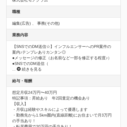
株式会社モノクラム
職種
編集(広告) 、 事務(その他)
業務内容
【SNSでのDM送信☆】インフルエンサーへのPR案件の
案内♪テンプレありカンタン◎

●メッセージの修正（お名前など一部を修正する程度♪）

●SNSでのDM送信（
...
続きを見る
給与・報酬
想定月収24万円〜40万円
特記事項：昇給あり　年2回査定の機会あり

【収入】

・月収は経験やスキルによって優遇します

・勤務先から1.5km圏内(直線距離)にお住まいで月3万円
の手当あり！

・転居費用で20万円の手当あり！
