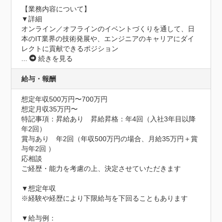
【業務内容について】

▼詳細

オンライン／オフラインのイベントづくりを通して、日
本のIT業界の技術発展や、エンジニアのキャリアにダイ
レクトに貢献できるポジション
...
続きを見る
給与・報酬
想定年収500万円〜700万円
想定月収35万円〜
特記事項：昇給あり　昇給昇格：年4回（入社3年目以降
年2回）

賞与あり　年2回（年収500万円の場合、月給35万円＋賞
与年2回 ）

応相談

ご経歴・能力を考慮の上、決定させていただきます

▼想定年収

※経験や経歴により下限給与を下回ることもあります

▼給与例：
