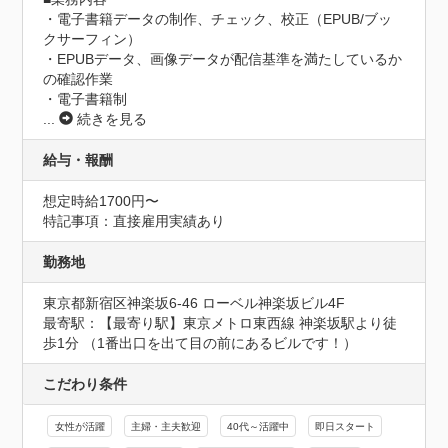
・電子書籍データの制作、チェック、校正（EPUB/ブッ
クサーフィン）

・EPUBデータ、画像データが配信基準を満たしているか
の確認作業

・電子書籍制
...
続きを見る
給与・報酬
想定時給1700円〜
特記事項：直接雇用実績あり
勤務地
東京都新宿区神楽坂6-46 ローベル神楽坂ビル4F
最寄駅：【最寄り駅】東京メトロ東西線 神楽坂駅より徒
歩1分 （1番出口を出て目の前にあるビルです！）
こだわり条件
女性が活躍
主婦・主夫歓迎
40代～活躍中
即日スタート