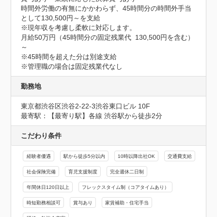
時間外労働の有無にかかわらず、45時間分の時間外手当
として130,500円～を支給

※現年収を考慮し柔軟に対応します。

月給50万円（45時間分の固定残業代  130,500円を含む）
～

※45時間を超えた分は別途支給

※管理職の場合は固定残業代なし
勤務地
東京都渋谷区渋谷2-22-3渋谷東口ビル 10F
最寄駅：【最寄り駅】各線 渋谷駅から徒歩2分
こだわり条件
経験者優遇
駅から徒歩5分以内
10時以降出社OK
交通費支給
社会保険完備
育児支援制度
完全週休二日制
年間休日120日以上
フレックスタイム制（コアタイムあり）
時短勤務相談可
賞与あり
家賃補助・住宅手当