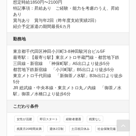
想定時給1850円〜2100円
特記事項：昇給あり　ご経験・能力を考慮のうえ、昇給
あり

賞与あり　賞与年2回（昨年度支給実績2回）

紹介予定派遣の期間最長6カ月
勤務地
東京都千代田区神田小川町3-8神田駿河台ビル5F
最寄駅：【最寄り駅】東京メトロ半蔵門線・都営地下鉄
三田線・新宿線　「神保町駅」A5出口より徒歩5分

都営地下鉄新宿線　「小川町駅」B5出口より徒歩5分

東京メトロ千代田線　「新御茶ノ水駅」B3b出口より徒歩
5分

JR 総武線・中央本線・東京メトロ丸ノ内線　「御茶ノ水
駅」御茶ノ水橋口より徒歩6分
こだわり条件
女性が活躍
即日スタート
経験者優遇
残業なし
残業月20時間未満
週休2日制
土日祝日休み
社会保険完備