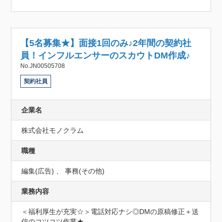
【5名募集★】面接1回のみ♪2年間の契約社
員！インフルエンサーのスカウトDM作成♪
No.JN00505708
契約社員
企業名
株式会社モノクラム
職種
編集(広告) 、 事務(その他)
業務内容
＜福利厚生が充実☆＞電話対応ナシ◎DMの原稿修正＋送
信のコツコツ作業★
