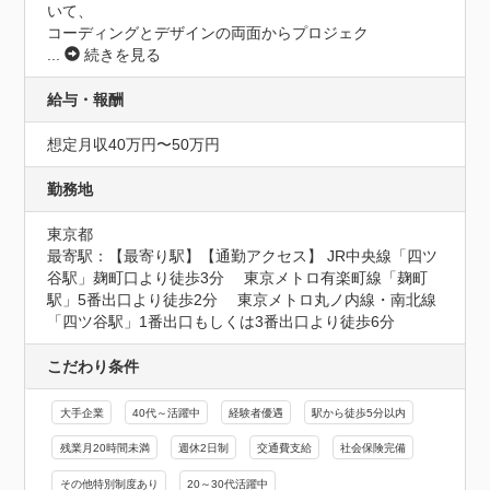
いて、

コーディングとデザインの両面からプロジェク
...
続きを見る
給与・報酬
想定月収40万円〜50万円
勤務地
東京都
最寄駅：【最寄り駅】【通勤アクセス】 JR中央線「四ツ
谷駅」麹町口より徒歩3分　 東京メトロ有楽町線「麹町
駅」5番出口より徒歩2分　 東京メトロ丸ノ内線・南北線
「四ツ谷駅」1番出口もしくは3番出口より徒歩6分
こだわり条件
大手企業
40代～活躍中
経験者優遇
駅から徒歩5分以内
残業月20時間未満
週休2日制
交通費支給
社会保険完備
その他特別制度あり
20～30代活躍中