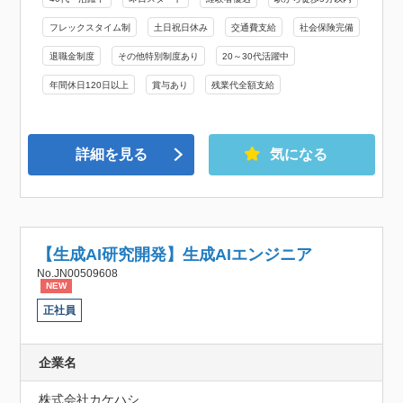
フレックスタイム制
土日祝日休み
交通費支給
社会保険完備
退職金制度
その他特別制度あり
20～30代活躍中
年間休日120日以上
賞与あり
残業代全額支給
詳細を見る
気になる
【生成AI研究開発】生成AIエンジニア
No.JN00509608
NEW
正社員
企業名
株式会社カケハシ