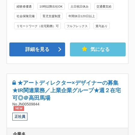
経験者優遇
10時以降出社OK
土日祝日休み
交通費支給
社会保険完備
育児支援制度
年間休日120日以上
リモートワーク（在宅勤務）可
フルフレックス
賞与あり
詳細を見る
気になる
★アートディレクター×デザイナーの募集
★IR関連業務／上業企業グループ★週２在宅
可◎＠高田馬場
No.JN00509844
NEW
正社員
企業名