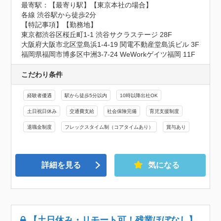
最寄駅：【最寄り駅】【東京本社の場合】

各線 渋谷駅から徒歩2分

【特記事項】【勤務地】

東京都渋谷区桜丘町1-1 渋谷サクラステージ 28F

大阪府大阪市北区堂島浜1-4-19 関電不動産堂島浜ビル 3F

福岡県福岡市博多区中洲3-7-24 WeWorkゲイツ福岡 11F
こだわり条件
経験者優遇
駅から徒歩5分以内
10時以降出社OK
土日祝日休み
交通費支給
社会保険完備
育児支援制度
退職金制度
フレックスタイム制（コアタイムあり）
賞与あり
詳細を見る
気になる
【土日休み・リモート可！残業ほぼなし】