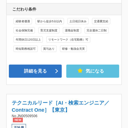
こだわり条件
経験者優遇
駅から徒歩5分以内
土日祝日休み
交通費支給
社会保険完備
育児支援制度
退職金制度
完全週休二日制
年間休日120日以上
リモートワーク（在宅勤務）可
時短勤務相談可
賞与あり
研修・勉強会充実
詳細を見る
気になる
テクニカルリード［AI・検索エンジニア／
Contract One］【東京】
No.JN00509506
NEW
正社員