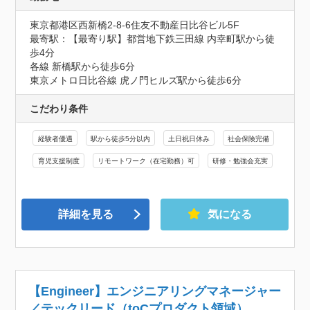
東京都港区西新橋2-8-6住友不動産日比谷ビル5F
最寄駅：【最寄り駅】都営地下鉄三田線 内幸町駅から徒
歩4分

各線 新橋駅から徒歩6分

東京メトロ日比谷線 虎ノ門ヒルズ駅から徒歩6分
こだわり条件
経験者優遇
駅から徒歩5分以内
土日祝日休み
社会保険完備
育児支援制度
リモートワーク（在宅勤務）可
研修・勉強会充実
詳細を見る
気になる
【Engineer】エンジニアリングマネージャー
／テックリード（toCプロダクト領域）