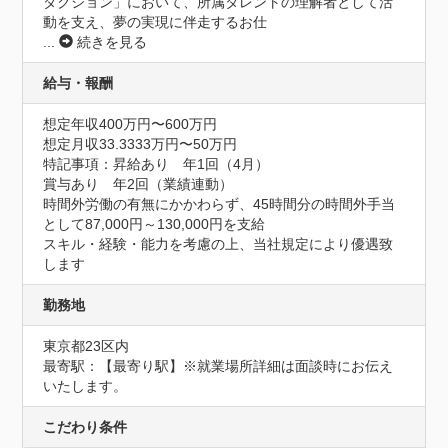
ダクション」において、所属タレントの理解者として活
動を支え、夢の実現に伴走するお仕
...
続きを見る
給与・報酬
想定年収400万円〜600万円
想定月収33.3333万円〜50万円
特記事項：昇給あり　年1回（4月）

賞与あり　年2回（業績連動）

時間外労働の有無にかかわらず、45時間分の時間外手当
として87,000円～130,000円を支給

スキル・経験・能力を考慮の上、当社規定により優遇致
します
勤務地
東京都23区内
最寄駅：【最寄り駅】※就業場所詳細は面談時にお伝え
いたします。
こだわり条件