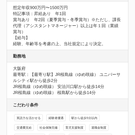
想定年収900万円〜1500万円
特記事項：昇給あり　年1回

賞与あり　年2回（夏季賞与・冬季賞与）※ただし、課長
代理（アシスタントマネージャー）以上は年１回（業績
賞与）

【給与】

経験、年齢等を考慮の上、当社規定により決定。
勤務地
大阪府
最寄駅：【最寄り駅】JR桜島線（ゆめ咲線） ユニバーサ
ルシティ駅から徒歩2分

JR桜島線（ゆめ咲線） 安治川口駅から徒歩14分

JR桜島線（ゆめ咲線） 桜島駅から徒歩14分
こだわり条件
英語力を活かせる
経験者優遇
駅から徒歩5分以内
交通費支給
社会保険完備
育児支援制度
退職金制度