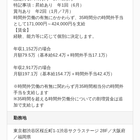
特記事項：昇給あり　年1回（6月）

賞与あり　年2回（1月／7月）

時間外労働の有無にかかわらず、35時間分の時間外手当
として171,000円～424,000円を支給

【賃金】

経験、能力等に応じて個別に決定します。

年収1,152万の場合

月額79.5万（基本給62.4万＋時間外手当17.1万）

年収2,917万の場合

月額197.1万（基本給154.7万＋時間外手当42.4万）

※時間外労働の有無に関わらず月35時間相当分の時間外
手当を支給します

※35時間を超える時間外労働分についての割増賃金は追
加で支給します
勤務地
東京都渋谷区桜丘町1-1渋谷サクラステージ 28F／大阪府
／福岡県