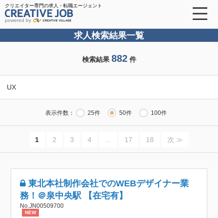
クリエイター専門の求人・転職エージェント
powered by
求人検索結果一覧
882
検索結果
件
UX
表示件数：
25件
50件
100件
1
2
3
4
...
17
18
次 ≫
東北本社制作会社でのWEBデザイナー業
務！＠泉中央駅 【在宅有】
No.JN00509700
NEW