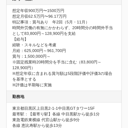
想定年収900万円〜1500万円
想定月収62.5万円〜96.17万円
特記事項：賞与あり　年2回（5月・11月）

時間外労働の有無にかかわらず、20時間分の時間外手当
として83,800円～128,900円を支給

【給与】

経験・スキルなどを考慮

月給：625,000円～961,700円

賞与：1,500,000円～

※固定残業時20時間分を手当に含む（83,800円～
128,900円）

※想定年収に含まれる賞与額は5段階評価中評価3の場合
を基準とする

※評価は半期毎に実施
勤務地
東京都目黒区上目黒2-1-1中目黒GTタワー15F
最寄駅：【最寄り駅】各線 中目黒駅から徒歩1分

東急電鉄東横線 代官山駅から徒歩9分

各線 恵比寿駅から徒歩13分