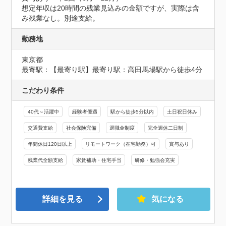
想定年収は20時間の残業見込みの金額ですが、実際は含
み残業なし。別途支給。
勤務地
東京都
最寄駅：【最寄り駅】最寄り駅：高田馬場駅から徒歩4分
こだわり条件
40代～活躍中
経験者優遇
駅から徒歩5分以内
土日祝日休み
交通費支給
社会保険完備
退職金制度
完全週休二日制
年間休日120日以上
リモートワーク（在宅勤務）可
賞与あり
残業代全額支給
家賃補助・住宅手当
研修・勉強会充実
詳細を見る
気になる