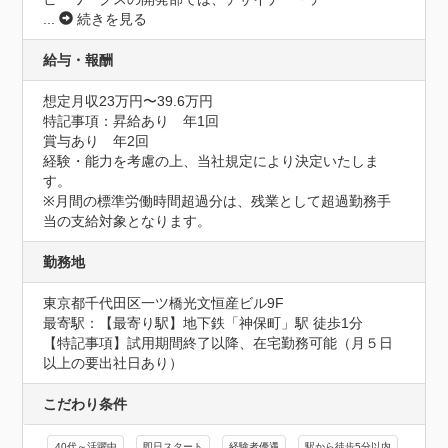
...
続きを見る
給与・報酬
想定月収23万円〜39.6万円
特記事項：昇給あり　年1回

賞与あり　年2回

経験・能力を考慮の上、当社規定により決定いたしま
す。

※月間の標準労働時間超過分は、残業として超過勤務手
当の支給対象となります。
勤務地
東京都千代田区一ツ橋光文恒産ビル9F
最寄駅：【最寄り駅】地下鉄「神保町」駅 徒歩1分

【特記事項】試用期間終了以降、在宅勤務可能（月５日
以上の要出社日あり）
こだわり条件
40代～活躍中
即日スタート
経験者優遇
駅から徒歩5分以内