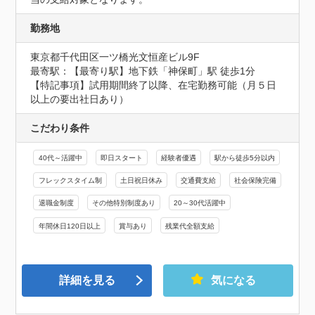
勤務地
東京都千代田区一ツ橋光文恒産ビル9F
最寄駅：【最寄り駅】地下鉄「神保町」駅 徒歩1分

【特記事項】試用期間終了以降、在宅勤務可能（月５日
以上の要出社日あり）
こだわり条件
40代～活躍中
即日スタート
経験者優遇
駅から徒歩5分以内
フレックスタイム制
土日祝日休み
交通費支給
社会保険完備
退職金制度
その他特別制度あり
20～30代活躍中
年間休日120日以上
賞与あり
残業代全額支給
詳細を見る
気になる