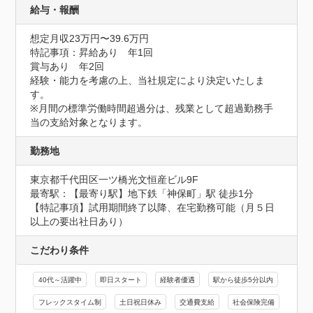
給与・報酬
想定月収23万円〜39.6万円
特記事項：昇給あり　年1回

賞与あり　年2回

経験・能力を考慮の上、当社規定により決定いたしま
す。

※月間の標準労働時間超過分は、残業として超過勤務手
当の支給対象となります。
勤務地
東京都千代田区一ツ橋光文恒産ビル9F
最寄駅：【最寄り駅】地下鉄「神保町」駅 徒歩1分

【特記事項】試用期間終了以降、在宅勤務可能（月５日
以上の要出社日あり）
こだわり条件
40代～活躍中
即日スタート
経験者優遇
駅から徒歩5分以内
フレックスタイム制
土日祝日休み
交通費支給
社会保険完備