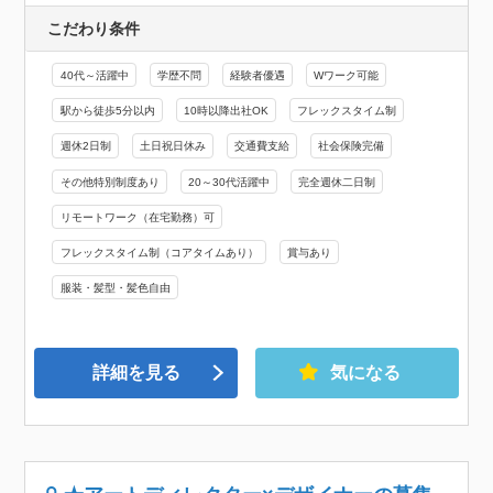
こだわり条件
40代～活躍中
学歴不問
経験者優遇
Wワーク可能
駅から徒歩5分以内
10時以降出社OK
フレックスタイム制
週休2日制
土日祝日休み
交通費支給
社会保険完備
その他特別制度あり
20～30代活躍中
完全週休二日制
リモートワーク（在宅勤務）可
フレックスタイム制（コアタイムあり）
賞与あり
服装・髪型・髪色自由
詳細を見る
気になる