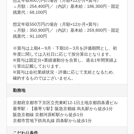
想定年収400万円の場合（月額×12か月+賞与）

→月額：254,400円／（内訳）基本給：186,300円・固定
残業代：68,100円

想定年収550万円の場合（月額×12か月+賞与）

→月額：350,900円／（内訳）基本給：259,800円・固定
残業代：91,100円

※賞与は上期4～9月・下期10～3月を評価期間とし、初
年度に関しては入社日に応じて按分算出となります。

※賞与は固定分+業績連動分を合算し、過去1年間実績よ
り算出記載しております。

※賞与は会社業績状況・評価に応じて支給となるため、
確約するものではございません。
勤務地
京都府京都市下京区立売東町12-1日土地京都四条通ビル
最寄駅：【最寄り駅】阪急京都線 烏丸駅から徒歩1分

阪急京都線 京都河原町駅から徒歩1分

京都市営地下鉄烏丸線 四条駅から徒歩1分
こだわり条件