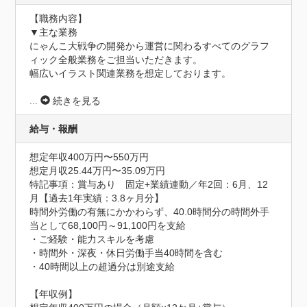
【職務内容】

▼主な業務

にゃんこ大戦争の開発から運営に関わるすべてのグラフ
ィック全般業務をご担当いただきます。

幅広いイラスト関連業務を想定しております。

...
続きを見る
給与・報酬
想定年収400万円〜550万円
想定月収25.44万円〜35.09万円
特記事項：賞与あり　固定+業績連動／年2回：6月、12
月【過去1年実績：3.8ヶ月分】

時間外労働の有無にかかわらず、40.0時間分の時間外手
当として68,100円～91,100円を支給

・ご経験・能力スキルを考慮

・時間外・深夜・休日労働手当40時間を含む

・40時間以上の超過分は別途支給

【年収例】
