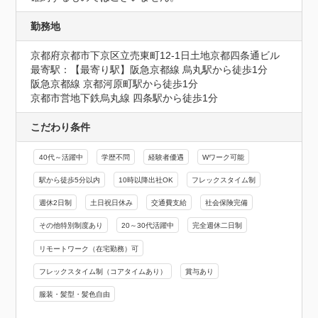
勤務地
京都府京都市下京区立売東町12-1日土地京都四条通ビル
最寄駅：【最寄り駅】阪急京都線 烏丸駅から徒歩1分

阪急京都線 京都河原町駅から徒歩1分

京都市営地下鉄烏丸線 四条駅から徒歩1分
こだわり条件
40代～活躍中
学歴不問
経験者優遇
Wワーク可能
駅から徒歩5分以内
10時以降出社OK
フレックスタイム制
週休2日制
土日祝日休み
交通費支給
社会保険完備
その他特別制度あり
20～30代活躍中
完全週休二日制
リモートワーク（在宅勤務）可
フレックスタイム制（コアタイムあり）
賞与あり
服装・髪型・髪色自由