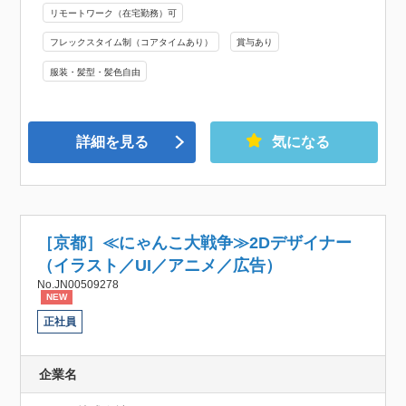
リモートワーク（在宅勤務）可
フレックスタイム制（コアタイムあり）
賞与あり
服装・髪型・髪色自由
詳細を見る
気になる
［京都］≪にゃんこ大戦争≫2Dデザイナー
（イラスト／UI／アニメ／広告）
No.JN00509278
NEW
正社員
企業名