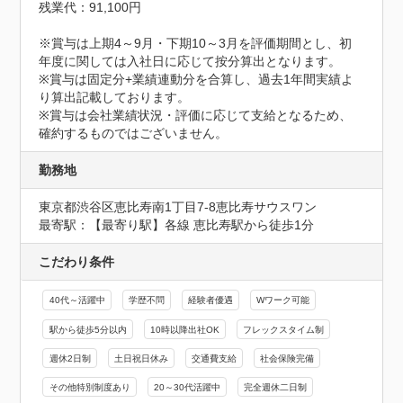
残業代：91,100円

※賞与は上期4～9月・下期10～3月を評価期間とし、初
年度に関しては入社日に応じて按分算出となります。

※賞与は固定分+業績連動分を合算し、過去1年間実績よ
り算出記載しております。

※賞与は会社業績状況・評価に応じて支給となるため、
確約するものではございません。
勤務地
東京都渋谷区恵比寿南1丁目7-8恵比寿サウスワン
最寄駅：【最寄り駅】各線 恵比寿駅から徒歩1分
こだわり条件
40代～活躍中
学歴不問
経験者優遇
Wワーク可能
駅から徒歩5分以内
10時以降出社OK
フレックスタイム制
週休2日制
土日祝日休み
交通費支給
社会保険完備
その他特別制度あり
20～30代活躍中
完全週休二日制