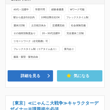
40代～活躍中
学歴不問
経験者優遇
Wワーク可能
駅から徒歩5分以内
10時以降出社OK
フレックスタイム制
週休2日制
土日祝日休み
交通費支給
社会保険完備
その他特別制度あり
20～30代活躍中
完全週休二日制
リモートワーク（在宅勤務）可
フレックスタイム制（コアタイムあり）
賞与あり
服装・髪型・髪色自由
詳細を見る
気になる
［東京］≪にゃんこ大戦争≫キャラクターデ
ザイナー※課題提出必須