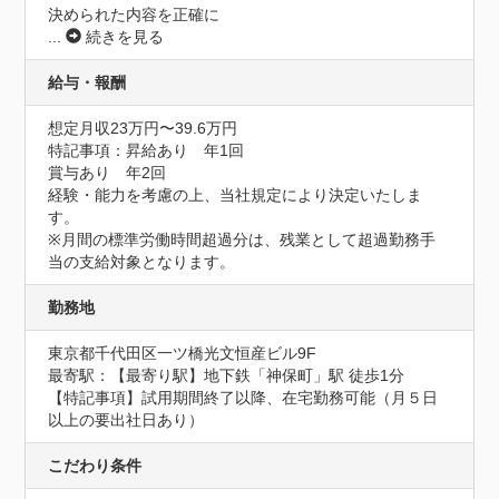
決められた内容を正確に
...
続きを見る
給与・報酬
想定月収23万円〜39.6万円
特記事項：昇給あり　年1回

賞与あり　年2回

経験・能力を考慮の上、当社規定により決定いたしま
す。

※月間の標準労働時間超過分は、残業として超過勤務手
当の支給対象となります。
勤務地
東京都千代田区一ツ橋光文恒産ビル9F
最寄駅：【最寄り駅】地下鉄「神保町」駅 徒歩1分

【特記事項】試用期間終了以降、在宅勤務可能（月５日
以上の要出社日あり）
こだわり条件