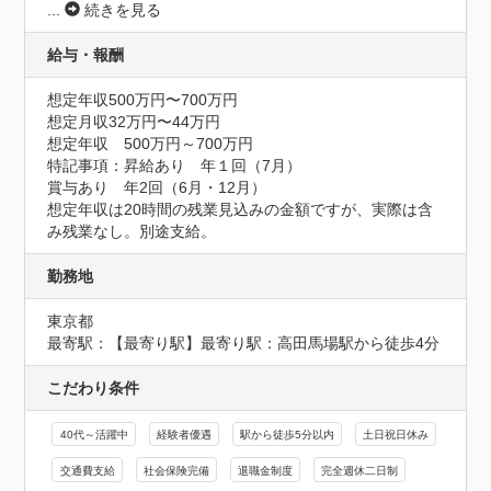
...
続きを見る
給与・報酬
想定年収500万円〜700万円
想定月収32万円〜44万円
想定年収　500万円～700万円
特記事項：昇給あり　年１回（7月）

賞与あり　年2回（6月・12月）

想定年収は20時間の残業見込みの金額ですが、実際は含
み残業なし。別途支給。
勤務地
東京都
最寄駅：【最寄り駅】最寄り駅：高田馬場駅から徒歩4分
こだわり条件
40代～活躍中
経験者優遇
駅から徒歩5分以内
土日祝日休み
交通費支給
社会保険完備
退職金制度
完全週休二日制