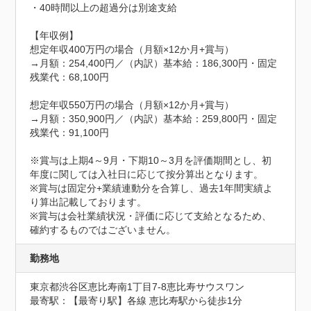
・40時間以上の超過分は別途支給

【年収例】

想定年収400万円の場合（月額×12か月+賞与）

→月額：254,400円／（内訳）基本給：186,300円・固定
残業代：68,100円

想定年収550万円の場合（月額×12か月+賞与）

→月額：350,900円／（内訳）基本給：259,800円・固定
残業代：91,100円

※賞与は上期4～9月・下期10～3月を評価期間とし、初
年度に関しては入社日に応じて按分算出となります。

※賞与は固定分+業績連動分を合算し、過去1年間実績よ
り算出記載しております。

※賞与は会社業績状況・評価に応じて支給となるため、
確約するものではございません。
勤務地
東京都渋谷区恵比寿南1丁目7-8恵比寿サウスワン
最寄駅：【最寄り駅】各線 恵比寿駅から徒歩1分