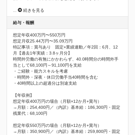
...
続きを見る
給与・報酬
想定年収400万円〜550万円
想定月収25.44万円〜35.09万円
特記事項：賞与あり　固定+業績連動／年2回：6月、12
月【過去1年実績：3.8ヶ月分】

時間外労働の有無にかかわらず、40.0時間分の時間外手
当として68,100円～91,100円を支給

・ご経験・能力スキルを考慮

・時間外・深夜・休日労働手当40時間を含む

・40時間以上の超過分は別途支給

【年収例】

想定年収400万円の場合（月額×12か月+賞与）

→月額：254,400円／（内訳）基本給：186,300円・固定
残業代：68,100円

想定年収550万円の場合（月額×12か月+賞与）

→月額：350,900円／（内訳）基本給：259,800円・固定