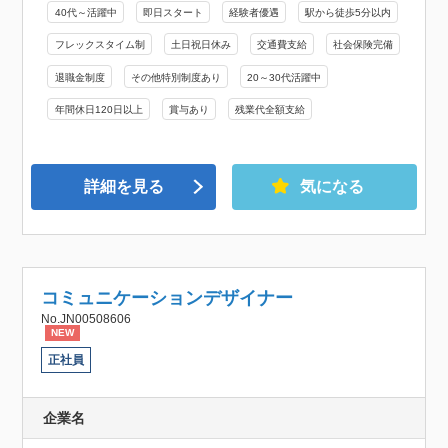
40代～活躍中
即日スタート
経験者優遇
駅から徒歩5分以内
フレックスタイム制
土日祝日休み
交通費支給
社会保険完備
退職金制度
その他特別制度あり
20～30代活躍中
年間休日120日以上
賞与あり
残業代全額支給
詳細を見る
気になる
コミュニケーションデザイナー
No.JN00508606
NEW
正社員
企業名