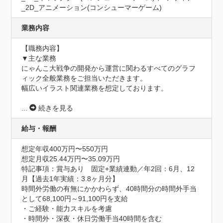
_2D_アニメーション(コンシューマーゲーム)
業務内容
【職務内容】

▼主な業務

にゃんこ大戦争の開発から運営に関わるすべてのグラフ
ィック全般業務をご担当いただきます。

幅広いイラスト関連業務を想定しております。

...
続きを見る
給与・報酬
想定年収400万円〜550万円
想定月収25.44万円〜35.09万円
特記事項：賞与あり　固定+業績連動／年2回：6月、12
月【過去1年実績：3.8ヶ月分】

時間外労働の有無にかかわらず、40時間分の時間外手当
として68,100円～91,100円を支給

・ご経験・能力スキルを考慮

・時間外・深夜・休日労働手当40時間を含む
