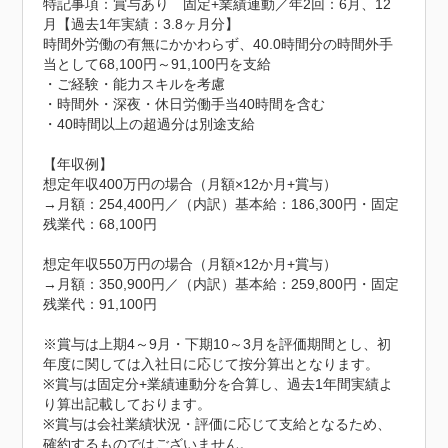
特記事項：賞与あり　固定+業績連動／年2回：6月、12
月【過去1年実績：3.8ヶ月分】

時間外労働の有無にかかわらず、40.0時間分の時間外手
当として68,100円～91,100円を支給

・ご経験・能力スキルを考慮

・時間外・深夜・休日労働手当40時間を含む

・40時間以上の超過分は別途支給

【年収例】

想定年収400万円の場合（月額×12か月+賞与）

→月額：254,400円／（内訳）基本給：186,300円・固定
残業代：68,100円

想定年収550万円の場合（月額×12か月+賞与）

→月額：350,900円／（内訳）基本給：259,800円・固定
残業代：91,100円

※賞与は上期4～9月・下期10～3月を評価期間とし、初
年度に関しては入社日に応じて按分算出となります。

※賞与は固定分+業績連動分を合算し、過去1年間実績よ
り算出記載しております。

※賞与は会社業績状況・評価に応じて支給となるため、
確約するものではございません。