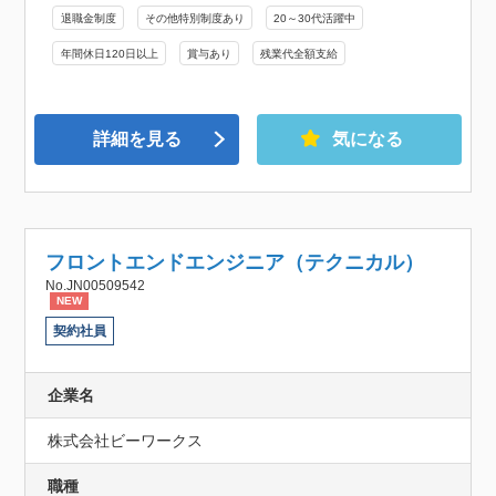
退職金制度
その他特別制度あり
20～30代活躍中
年間休日120日以上
賞与あり
残業代全額支給
詳細を見る
気になる
フロントエンドエンジニア（テクニカル）
No.JN00509542
NEW
契約社員
企業名
株式会社ビーワークス
職種