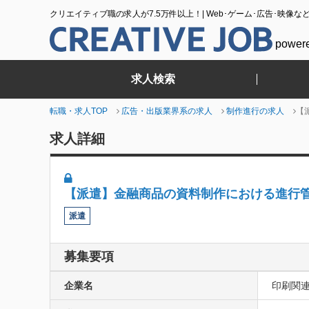
クリエイティブ職の求人が7.5万件以上！| Web･ゲーム･広告･映像な
power
求人検索
転職・求人TOP
広告・出版業界系の求人
制作進行の求人
【
求人詳細
【派遣】金融商品の資料制作における進行
派遣
募集要項
企業名
印刷関