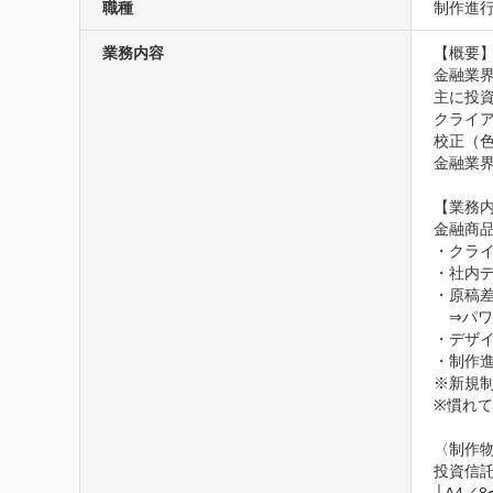
職種
制作進行
業務内容
【概要】
金融業
主に投資
クライ
校正（
金融業
【業務内
金融商
・クラ
・社内デ
・原稿差
　⇒パワ
・デザイ
・制作進
※新規制
※慣れて
〈制作物
投資信託