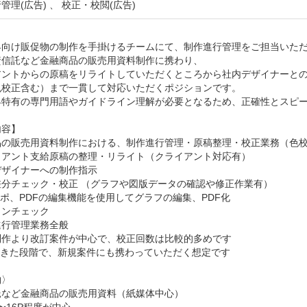
管理(広告) 、 校正・校閲(広告)


界向け販促物の制作を手掛けるチームにて、制作進行管理をご担当いただ
信託など金融商品の販売用資料制作に携わり、

アントからの原稿をリライトしていただくところから社内デザイナーとの
色校正含む）まで一貫して対応いただくポジションです。

界特有の専門用語やガイドライン理解が必要となるため、正確性とスピー
容】

品の販売用資料制作における、制作進行管理・原稿整理・校正業務（色校
イアント支給原稿の整理・リライト（クライアント対応有）

ザイナーへの制作指示 

分チェック・校正 （グラフや図版データの確認や修正作業有） 

ポ、PDFの編集機能を使用してグラフの編集、PDF化

ンチェック 

行管理業務全般 

作より改訂案件が中心で、校正回数は比較的多めです 

きた段階で、新規案件にも携わっていただく想定です

〉

など金融商品の販売用資料（紙媒体中心）
