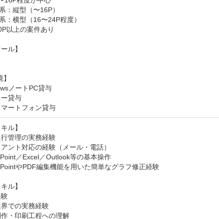
〜16P程度が中心

系：縦型（〜16P）

系：横型（16〜24P程度）

0P以上の案件あり

ール】

】

owsノートPC貸与 

ー貸与 

スマートフォン貸与
キル】

行管理の実務経験 

アント対応の経験（メール・電話） 

Point／Excel／Outlook等の基本操作 

erPointやPDF編集機能を用いた簡単なグラフ修正経験 

キル】

 

界での実務経験 

制作・印刷工程への理解 
