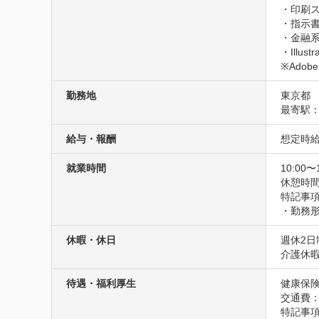
・印刷ス
・指示書
・金融系
・Illust
※Ado
勤務地
東京都
最寄駅
給与・報酬
想定時給1
就業時間
10:00〜
休憩時
特記事項
・勤務
休暇・休日
週休2
介護休
待遇・福利厚生
健康保険
交通費
特記事