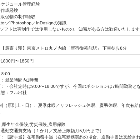
ケジュール管理経験 

作成経験 

販促物の制作経験 

rator／Photoshop／InDesignの知識 

beソフトは実制作では使用しないものの、知識がある方は歓迎いたします
：【最寄り駅】東京メトロ丸ノ内線「新宿御苑前駅」 下車徒歩8分
800円〜1850円
18:00
間：就業時間内1時間
：・会社定時は9:00〜18:00ですが、今回のポジションは7時間勤務とな
形態：フル出社
日制（原則土・日）、夏季休暇／リフレッシュ休暇、慶弔休暇、年次有給
暇
,厚生年金保険,労災保険,雇用保険
：通勤交通費支給（１か月／支給上限額月5万円まで）
項：【諸手当】在宅勤務手当（在宅勤務契約の場合、通勤手当は支給さ