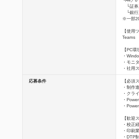
└A4／8
　└証券
　└銀行
※一部2
【使用ツ
Teams 

【PC環境
・Wind
・モニタ
・社用
応募条件
【必須ス
・制作進
・クライ
・Power
・Pow
【歓迎ス
・校正経験
・印刷業
・DTP