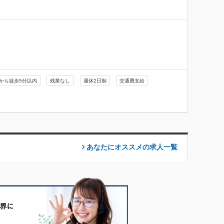
！
から徒歩5分以内
残業なし
週休2日制
交通費支給
あなたにオススメの求人
一覧