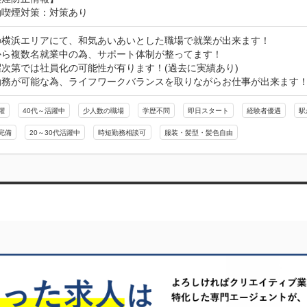
動喫煙対策：対策あり
の横浜エリアにて、和気あいあいとした職場で就業が出来ます！

ら複数名就業中の為、サポート体制が整ってます！

次第では社員化の可能性が有ります！(過去に実績あり)

勤務が可能な為、ライフワークバランスを取りながらお仕事が出来ます
躍
40代～活躍中
少人数の職場
学歴不問
即日スタート
経験者優遇
駅
完備
20～30代活躍中
時短勤務相談可
服装・髪型・髪色自由