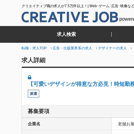
クリエイティブ職の求人が7.5万件以上！| Web･ゲーム･広告･映像な
power
求人検索
転職・求人TOP
広告・出版業界系の求人
デザイナーの求人
求人詳細
【可愛いデザインが得意な方必見！時短勤
派遣
募集要項
企業名
老舗お