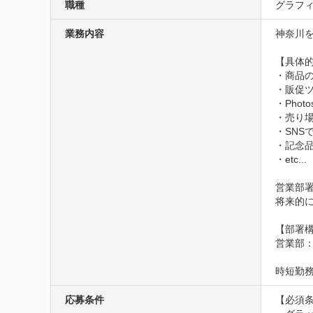
職種
グラフィ
業務内容
神奈川
【具体的
・商品の
・販促ツ
・Phot
・売り場
・SNS
・記念品
・etc...

営業部
将来的
【部署構
営業部：
時短勤
応募条件
【必須条