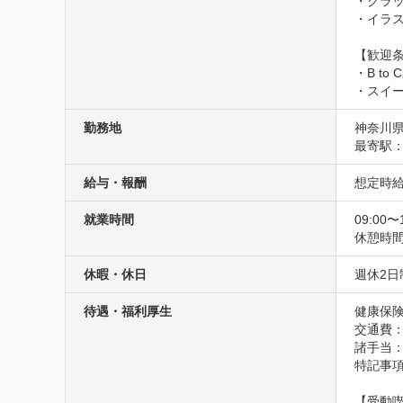
・グラッ
・イラス
【歓迎条
・B t
・スイ
勤務地
神奈川
最寄駅：
給与・報酬
想定時給1
就業時間
09:00〜
休憩時間
休暇・休日
週休2日
待遇・福利厚生
健康保険
交通費
諸手当：
特記事
【受動