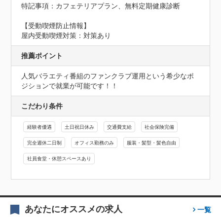
特記事項：カフェテリアプラン、無料定期健康診断
【受動喫煙防止情報】
屋内受動喫煙対策：対策あり
推薦ポイント
人気バラエティ番組のファンクラブ運用という希少なポ
ジションで就業が可能です！！
こだわり条件
経験者優遇
土日祝日休み
交通費支給
社会保険完備
完全週休二日制
オフィス勤務のみ
服装・髪型・髪色自由
社員食堂・休憩スペースあり
あなたにオススメの求人
一覧