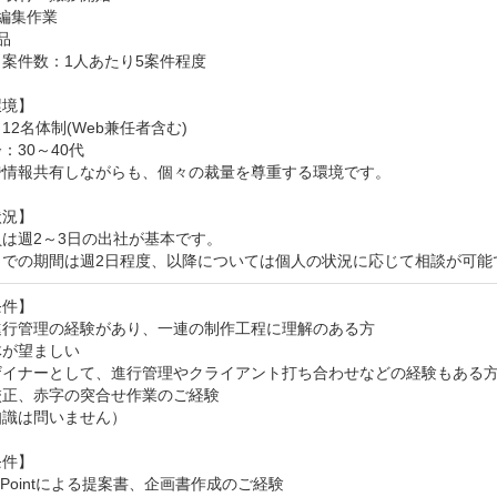
編集作業



案件数：1人あたり5案件程度

境】

12名体制(Web兼任者含む)

：30～40代

で情報共有しながらも、個々の裁量を尊重する環境です。

況】

は週2～3日の出社が基本です。

までの期間は週2日程度、以降については個人の状況に応じて相談が可能
件】

進行管理の経験があり、一連の制作工程に理解のある方

が望ましい

ザイナーとして、進行管理やクライアント打ち合わせなどの経験もある方
正、赤字の突合せ作業のご経験

識は問いません）

件】

erPointによる提案書、企画書作成のご経験 
