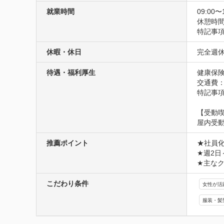
就業時間
09:00〜
休憩時
特記事
休暇・休日
完全週
待遇・福利厚生
健康保険
交通費：
特記事
【受動
屋内受動
推薦ポイント
★社員化
★週2日
★主な
こだわり条件
女性が活
服装・髪