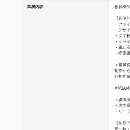
業務内容
教育機
【具体的
・クライ
・デザイ
・文字校
・クライ
・電話応
・提案書
＜担当範
制作から
分担作業
※紙媒体
＜媒体例
・大学案
・リーフ
【制作フ
夏～秋：