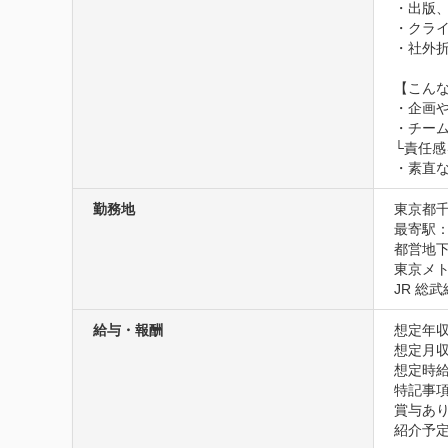
・出版、
・クライ
・社外折
【こんな
・企画
・チーム
└責任感
・素直
勤務地
東京都千
最寄駅：
都営地下
東京メト
JR 総
給与・報酬
想定年収
想定月収
想定時給1
特記事項
賞与あり
紹介予