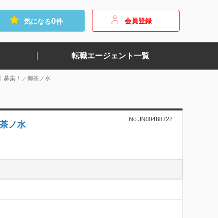
0
会員登録
気になる
件
転職エージェント一覧
】募集！／御茶ノ水
No.JN00488722
茶ノ水