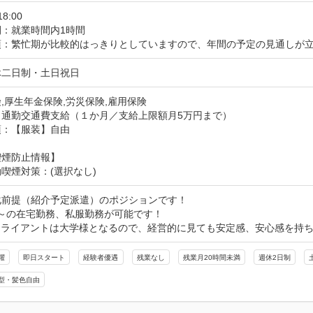
18:00
間：就業時間内1時間
項：繁忙期が比較的はっきりとしていますので、年間の予定の見通しが
休二日制・土日祝日
,厚生年金保険,労災保険,雇用保険
通勤交通費支給（１か月／支給上限額月5万円まで）​
項：【服装】自由
喫煙防止情報】
喫煙対策：(選択なし)
前提（紹介予定派遣）のポジションです！

～の在宅勤務、私服勤務が可能です！

クライアントは大学様となるので、経営的に見ても安定感、安心感を持
躍
即日スタート
経験者優遇
残業なし
残業月20時間未満
週休2日制
型・髪色自由