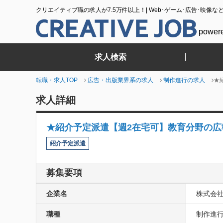
クリエイティブ職の求人が7.5万件以上！| Web･ゲーム･広告･映像な
power
求人検索
転職・求人TOP
広告・出版業界系の求人
制作進行の求人
★
求人詳細
★紹介予定派遣【週2在宅可】教育分野の
紹介予定派遣
募集要項
企業名
株式会
職種
制作進行