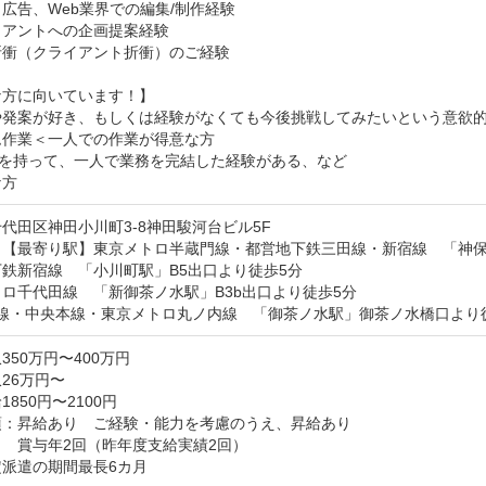
広告、Web業界での編集/制作経験

アントへの企画提案経験

衝（クライアント折衝）のご経験

方に向いています！】

や発案が好き、もしくは経験がなくても今後挑戦してみたいという意欲的
作業＜一人での作業が得意な方

を持って、一人で業務を完結した経験がある、など

な方
代田区神田小川町3-8神田駿河台ビル5F
【最寄り駅】東京メトロ半蔵門線・都営地下鉄三田線・新宿線　「神保町
鉄新宿線　「小川町駅」B5出口より徒歩5分

ロ千代田線　「新御茶ノ水駅」B3b出口より徒歩5分

武線・中央本線・東京メトロ丸ノ内線　「御茶ノ水駅」御茶ノ水橋口より
350万円〜400万円
26万円〜
850円〜2100円
：昇給あり　ご経験・能力を考慮のうえ、昇給あり

　賞与年2回（昨年度支給実績2回）

定派遣の期間最長6カ月