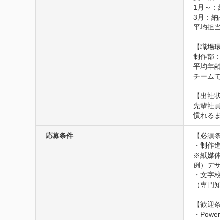
1月～：
3月：納品
平均担当
【職場環
制作部：
平均年齢
チーム
【出社状
先輩社員
慣れる
応募条件
【必須条
・制作
※紙媒体
例）デ
・文字校
（専門知
【歓迎条
・Pow