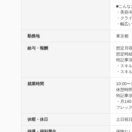
■こんな
・美容/
・クラ
・幅広
勤務地
東京都
給与・報酬
想定月収
想定時給1
特記事項
・スキル
・スキ
就業時間
10:00〜
休憩時
特記事項
・月14
フレッ
休暇・休日
土日祝
待遇・福利厚生
保険な