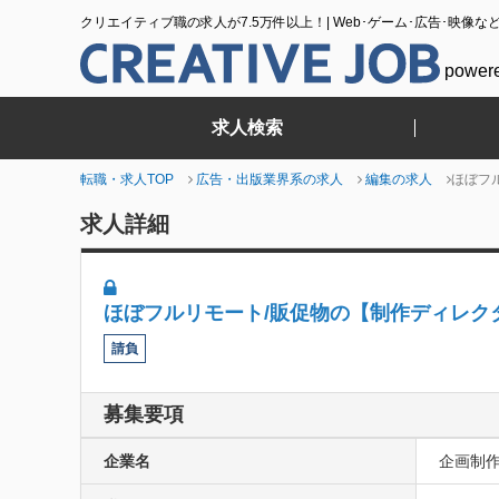
クリエイティブ職の求人が7.5万件以上！| Web･ゲーム･広告･映像な
power
求人検索
転職・求人TOP
広告・出版業界系の求人
編集の求人
ほぼフ
求人詳細
ほぼフルリモート/販促物の【制作ディレク
請負
募集要項
企業名
企画制