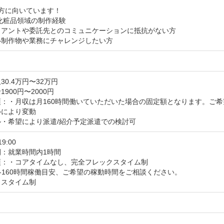
方に向いています！

化粧品領域の制作経験

イアントや委託先とのコミュニケーションに抵抗がない方

い制作物や業務にチャレンジしたい方
30.4万円〜32万円
900円〜2000円
：・月収は月160時間働いていただいた場合の固定額となります。ご希
により変動

ル・希望により派遣/紹介予定派遣での検討可
19:00
間：就業時間内1時間
：・コアタイムなし、完全フレックスタイム制

0-160時間稼働目安、ご希望の稼動時間をご相談ください。

クスタイム制
日
し