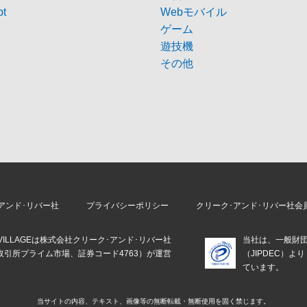
pt
Webモバイル
ゲーム
遊技機
その他
アンド･リバー社
プライバシーポリシー
クリーク･アンド･リバー社会
E VILLAGEは株式会社クリーク･アンド･リバー社
当社は、一般財
取引所プライム市場、証券コード4763）が運営
（JIPDEC）
。
ています。
当サイトの内容、テキスト、画像等の
無断転載・無断使用を固く禁じます。