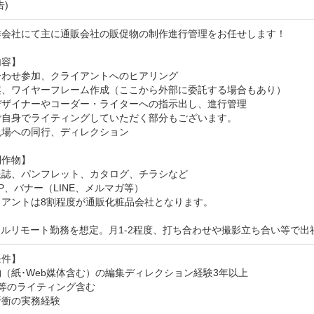
告)
作会社にて主に通販会社の販促物の制作進行管理をお任せします！

容】

わせ参加、クライアントへのヒアリング

案、ワイヤーフレーム作成（ここから外部に委託する場合もあり）

デザイナーやコーダー・ライターへの指示出し、進行管理

ご自身でライティングしていただく部分もございます。

場への同行、ディレクション

作物】

誌、パンフレット、カタログ、チラシなど

LP、バナー（LINE、メルマガ等）

アントは8割程度が通販化粧品会社となります。

フルリモート勤務を想定。月1-2程度、打ち合わせや撮影立ち合い等で
件】

（紙･Web媒体含む）の編集ディレクション経験3年以上

等のライティング含む

衝の実務経験
