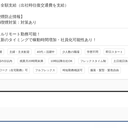
：全額支給（出社時往復交通費を支給）
喫煙防止情報】
動喫煙対策：対策あり
ルリモート勤務可能！

更新のタイミングで稼動時間増加・社員化可能性あり！
躍
主婦・主夫歓迎
40代～活躍中
少人数の職場
学歴不問
即日スタート
歩5分以内
残業月20時間未満
10時以降出社OK
フレックスタイム制
土日祝日休
ワーク（在宅勤務）可
フルフレックス
時短勤務相談可
服装・髪型・髪色自由