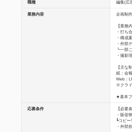
職種
編集(広
業務内容
企画制
【業務内
・打ち合
・構成
・外部
┗一部
・撮影現
【主な制
紙：会報
Web：
※クライ
★基本
応募条件
【必要条
・販促物
┗コピー
・外部折