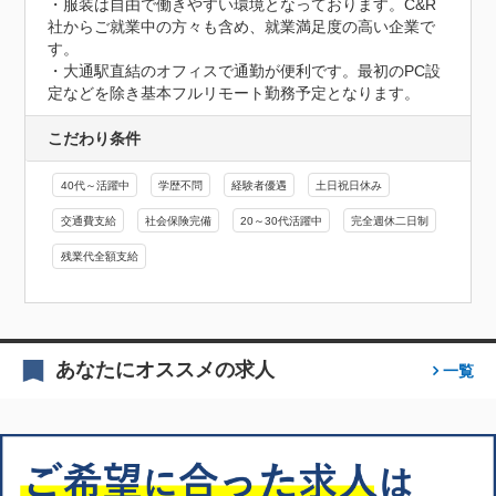
・服装は自由で働きやすい環境となっております。C&R
社からご就業中の方々も含め、就業満足度の高い企業で
す。

・大通駅直結のオフィスで通勤が便利です。最初のPC設
定などを除き基本フルリモート勤務予定となります。
こだわり条件
40代～活躍中
学歴不問
経験者優遇
土日祝日休み
交通費支給
社会保険完備
20～30代活躍中
完全週休二日制
残業代全額支給
あなたにオススメの求人
一覧