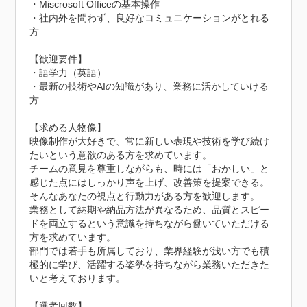
・Miscrosoft Officeの基本操作

・社内外を問わず、良好なコミュニケーションがとれる
方

【歓迎要件】

・語学力（英語）

・最新の技術やAIの知識があり、業務に活かしていける
方

【求める人物像】

映像制作が大好きで、常に新しい表現や技術を学び続け
たいという意欲のある方を求めています。

チームの意見を尊重しながらも、時には「おかしい」と
感じた点にはしっかり声を上げ、改善策を提案できる。

そんなあなたの視点と行動力がある方を歓迎します。

業務として納期や納品方法が異なるため、品質とスピー
ドを両立するという意識を持ちながら働いていただける
方を求めています。

部門では若手も所属しており、業界経験が浅い方でも積
極的に学び、活躍する姿勢を持ちながら業務いただきた
いと考えております。

【選考回数】
