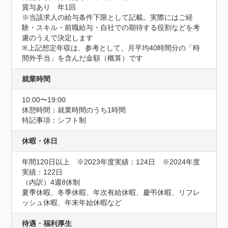
賞与あり　年1回

※当該求人の給与条件下限として記載。実際にはご経
験・スキル・前職給与・自社での期待する役割などを考
慮のうえで決定します

※上記想定年収は、参考として、月平均40時間分の「時
間外手当」を含んだ金額（概算）です
就業時間
10:00〜19:00
休憩時間：就業時間のうち1時間
特記事項：シフト制
休暇・休日
年間120日以上　※2023年度実績：124日　※2024年度
実績：122日

（内訳）4週8休制

夏季休暇、冬季休暇、年次有給休暇、慶弔休暇、リフレ
ッシュ休暇、年末年始休暇など
待遇・福利厚生