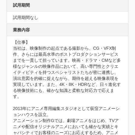
試用期間
試用期間なし
業務内容
【仕事】

当社は、映像制作の起点である撮影から、CG・VFX制
作、さらには最高水準のポストプロダクションサービス
までを一貫して担っています。映画・ドラマ・CMなど多
様なジャンルの映像作品において、高い専門性とクリエ
イティビティを持つスペシャリストたちが密に連携し、
演出意図を的確に捉えながら、期待を超える映像表現を
実現しています。また、4K・8K・HDRなど、日々進化す
る映像技術にも、確かな知識と柔軟な対応力で応えま
す。

2013年にアニメ専用編集スタジオとして荻窪アニメーシ
ョンハウスを設立。

アニメーション制作Gでは、劇場アニメをはじめ、TVア
ニメや配信オリジナルアニメにおいても確かな実績とキ
ャパシティでお客様のニーズにお応えするため、アニメ