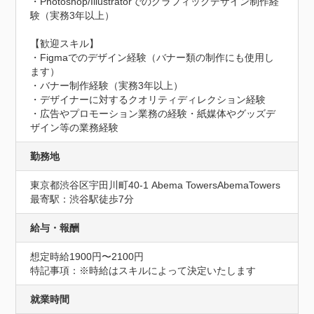
・Photoshop/Illustratorでのグラフィックデザイン制作経
験（実務3年以上）

【歓迎スキル】

・Figmaでのデザイン経験（バナー類の制作にも使用し
ます）

・バナー制作経験（実務3年以上）

・デザイナーに対するクオリティディレクション経験

・広告やプロモーション業務の経験・紙媒体やグッズデ
ザイン等の業務経験
勤務地
東京都渋谷区宇田川町40-1 Abema TowersAbemaTowers
最寄駅：渋谷駅徒歩7分
給与・報酬
想定時給1900円〜2100円
特記事項：※時給はスキルによって決定いたします
就業時間