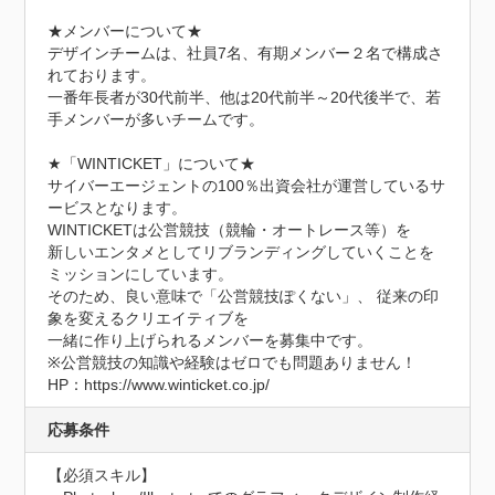
★メンバーについて★

デザインチームは、社員7名、有期メンバー２名で構成さ
れております。

一番年長者が30代前半、他は20代前半～20代後半で、若
手メンバーが多いチームです。

★「WINTICKET」について★

サイバーエージェントの100％出資会社が運営しているサ
ービスとなります。

WINTICKETは公営競技（競輪・オートレース等）を 

新しいエンタメとしてリブランディングしていくことを
ミッションにしています。 

そのため、良い意味で「公営競技ぽくない」、 従来の印
象を変えるクリエイティブを

一緒に作り上げられるメンバーを募集中です。 

※公営競技の知識や経験はゼロでも問題ありません！

HP：https://www.winticket.co.jp/
応募条件
【必須スキル】
