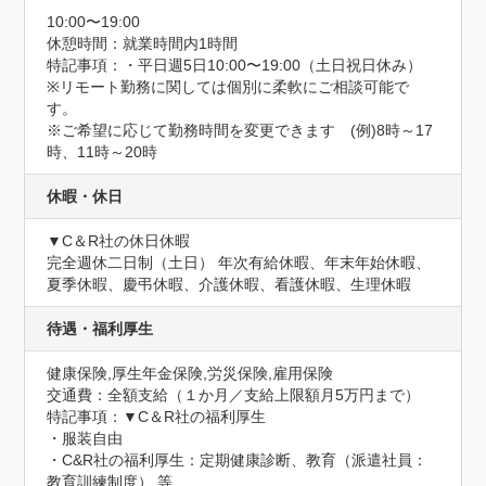
10:00〜19:00
休憩時間：就業時間内1時間
特記事項：・平日週5日10:00〜19:00（土日祝日休み）

※リモート勤務に関しては個別に柔軟にご相談可能で
す。

※ご希望に応じて勤務時間を変更できます　(例)8時～17
時、11時～20時
休暇・休日
▼C＆R社の休日休暇

完全週休二日制（土日） 年次有給休暇、年末年始休暇、
夏季休暇、慶弔休暇、介護休暇、看護休暇、生理休暇
待遇・福利厚生
健康保険,厚生年金保険,労災保険,雇用保険
交通費：全額支給（１か月／支給上限額月5万円まで）
特記事項：▼C＆R社の福利厚生

・服装自由

・C&R社の福利厚生：定期健康診断、教育（派遣社員：
教育訓練制度） 等