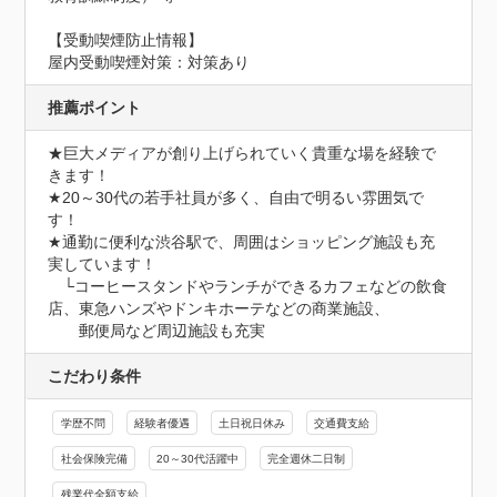
【受動喫煙防止情報】
屋内受動喫煙対策：対策あり
推薦ポイント
★巨大メディアが創り上げられていく貴重な場を経験で
きます！

★20～30代の若手社員が多く、自由で明るい雰囲気で
す！ 

★通勤に便利な渋谷駅で、周囲はショッピング施設も充
実しています！ 

　└コーヒースタンドやランチができるカフェなどの飲食
店、東急ハンズやドンキホーテなどの商業施設、 

　　郵便局など周辺施設も充実
こだわり条件
学歴不問
経験者優遇
土日祝日休み
交通費支給
社会保険完備
20～30代活躍中
完全週休二日制
残業代全額支給