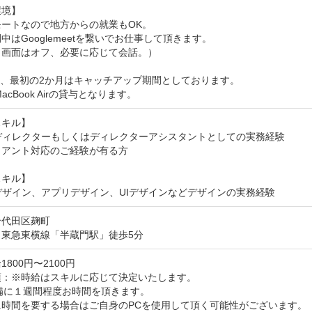
境】

ートなので地方からの就業もOK。

中はGooglemeetを繋いでお仕事して頂きます。

画面はオフ、必要に応じて会話。）

、最初の2か月はキャッチアップ期間としております。

acBook Airの貸与となります。
キル】

ディレクターもしくはディレクターアシスタントとしての実務経験

アント対応のご経験が有る方

キル】

デザイン、アプリデザイン、UIデザインなどデザインの実務経験
千代田区麹町
：東急東横線「半蔵門駅」徒歩5分
800円〜2100円
：※時給はスキルに応じて決定いたします。

備に１週間程度お時間を頂きます。

時間を要する場合はご自身のPCを使用して頂く可能性がございます。
