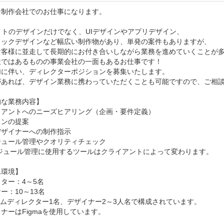
制作会社でのお仕事になります。

イトのデザインだけでなく、UIデザインやアプリデザイン、

ィックデザインなど幅広い制作物があり、単発の案件もありますが、

お客様に並走して長期的にお付き合いしながら業務を進めていくことが多
ではあるものの事業会社の一面もあるお仕事です！

加に伴い、ディレクターポジションを募集いたします。

があれば、デザイン業務に携わっていただくことも可能ですので、ご相談
な業務内容】

アントへのニーズヒアリング（企画・要件定義）

ンの提案

ザイナーへの制作指示

ュール管理やクオリティチェック

環境】

ター：4～5名

ー：10～13名

ムディレクター1名、デザイナー2～3人名で構成されています。

ナーはFigmaを使用しています。
