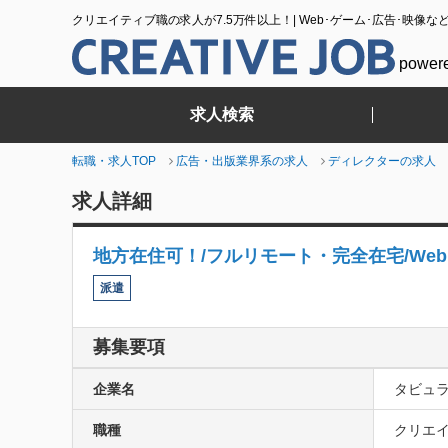
クリエイティブ職の求人が7.5万件以上！| Web･ゲーム･広告･映像な
power
求人検索
転職・求人TOP
広告・出版業界系の求人
ディレクターの求人
求人詳細
地方在住可！/フルリモート・完全在宅/We
派遣
募集要項
企業名
タビュ
職種
クリエイ