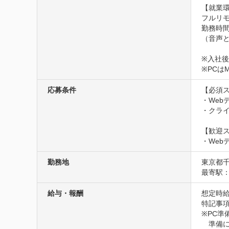
【就業環
フルリモ
勤務時間
（音声と
※入社後
※PCはM
応募条件
【必須ス
・Web
・クライ
【歓迎ス
・Web
勤務地
東京都
最寄駅
給与・報酬
想定時給1
特記事項
※PC準
　準備に