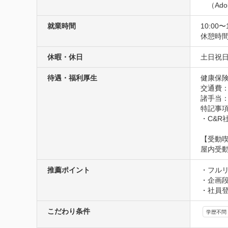
　（Ad
就業時間
10:00〜
休憩時間
休暇・休日
土日祝
待遇・福利厚生
健康保険
交通費
諸手当：
特記事項
・C&R
【受動
屋内受
推薦ポイント
・フル
・企画
・社員
こだわり条件
学歴不問