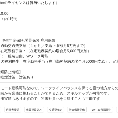
obeのライセンスは貸与いたします）
19:00
：内1時間
日
,厚生年金保険,労災保険,雇用保険
：通勤交通費支給（１か月／支給上限額月5万円まで）
在宅勤務手当：（在宅勤務契約の場合月5,000円支給）
：・服装自由、Wワーク可能

社の福利厚生：在宅勤務手当（在宅勤務契約の場合月5000円支給）、
喫煙防止情報】
動喫煙対策：対策あり
リモート勤務可能なので、ワークライフバランスを保てる且つ地方からの
段階から業務に携わることができるため、スキルアップが可能です。

登用実績もありますので、将来社員化を目指すことも可能です！
経験者優遇
土日祝日休み
交通費支給
社会保険完備
20～30代活躍中