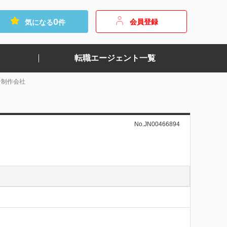
0
会員登録
気になる
件
転職エージェント一覧
ン制作会社
No.JN00466894