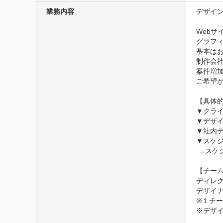
業務内容
デザイン
Webサ
グラフ
基本は
制作会社
案件増
ご希望
【具体的
▼クライ
▼デザイ
▼社内デ
▼スケジ
 →スケジュール管理に使用するツールはクライアントによって変わります。

【チーム
ディレク
デザイナ
※１チー
※デザイ