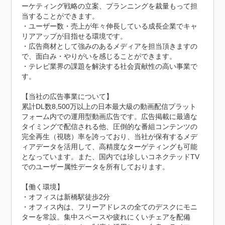
ーケティング戦略の立案、プランニングを裁量もって担
当することができます。

・ユーザー数・売上が年々伸長している成長企業でキャ
リアアップが目指せる環境です。

・広告商材として強みのあるメディアを担当頂きますの
で、面白み・やりがいを感じることができます。

・テレビ業界の課題を解決する社会貢献性の高い事業で
す。

【当社の広告事業について】

累計DL数8,500万以上の日本最大級の動画配信プラット
フォーム内での運用型動画広告です。広告掲載に最適な
タイミングで配信される他、圧倒的な番組コンテンツの
完全再生（視聴）率を誇っており、当社が保有するメデ
ィアデータを活用して、高精度なターゲティングも可能
となっています。また、国内では珍しいコネクテッドTV
でのユーザー属性データを所有しております。

【働く環境】

・オフィスは新橋駅徒歩2分

・オフィス内は、フリーアドレスの全てのデスクにモニ
ターを常設。集中スペースや疲れにくいチェアを配備
