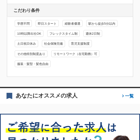
こだわり条件
学歴不問
即日スタート
経験者優遇
駅から徒歩5分以内
10時以降出社OK
フレックスタイム制
週休2日制
土日祝日休み
社会保険完備
育児支援制度
その他特別制度あり
リモートワーク（在宅勤務）可
服装・髪型・髪色自由
あなたにオススメの求人
一覧