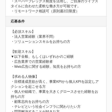
・スーパーフレックス制度を活用し、ご自身のライフス
タイルに合わせた柔軟な働き方が可能です。

・リモートワーク相談可（原則週2日限度）
応募条件
【必須スキル】	

・法人営業経験（業界不問）

・ソリューションスキルをお持ちの方

【歓迎スキル】

▼以下全般、もしくはいずれかのご経験

・広告業界での営業経験者

・Web広告に関する経験、知見をお持ちの方

【求める人物像】	

・目標達成意欲が高く、事業KPIから個人KPIを設定しア
クションを起こせる方

・個人や組織で、事業を大きくグロースさせた経験をお
持ちの方

・顧客志向をお持ちの方

・テレビという社会インフラに関わりたい方

・問題解決することが好きな方
