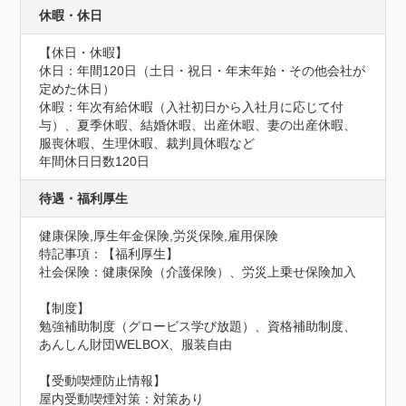
休暇・休日
【休日・休暇】

休日：年間120日（土日・祝日・年末年始・その他会社が
定めた休日）

休暇：年次有給休暇（入社初日から入社月に応じて付
与）、夏季休暇、結婚休暇、出産休暇、妻の出産休暇、
服喪休暇、生理休暇、裁判員休暇など
年間休日日数120日
待遇・福利厚生
健康保険,厚生年金保険,労災保険,雇用保険
特記事項：【福利厚生】

社会保険：健康保険（介護保険）、労災上乗せ保険加入

【制度】

勉強補助制度（グロービス学び放題）、資格補助制度、
あんしん財団WELBOX、服装自由
【受動喫煙防止情報】
屋内受動喫煙対策：対策あり