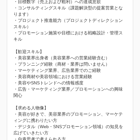
・目標数字（売上および粗利）への達成意欲

・コンサルティングスキル（課題解決型の提案営業とな
ります）

・プロジェクト推進能力（プロジェクトディレクション
スキル）

・プロモーション施策や目標における戦略設計・管理ス
キル

【歓迎スキル】

・美容業界出身者（美容業界への営業経験含む）

・プランニング経験（商材・業界は問いません）

・マーケティング業界、広告業界でのご経験

・美容商材や美容領域における営業経験

・美容やSNSトレンドへの情報感度

・広告・マーケティング業界／プロモーションへの興味
関心

【求める人物像】

・美容が好きで、美容業界のプロモーション、マーケテ
ィングに携わりたい方

・デジタル（Web・SNSプロモーション領域）の知見を
広げていきたい方

・自責思考で考えられる方
