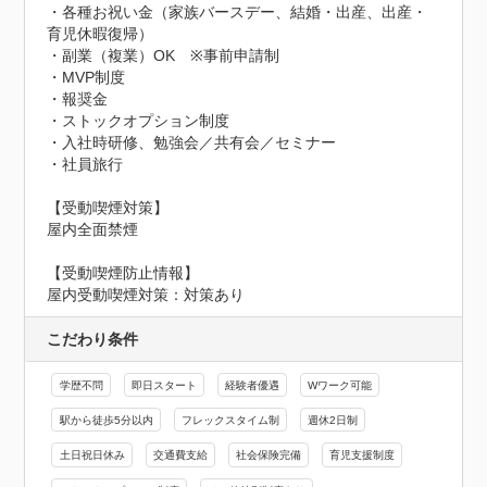
・各種お祝い金（家族バースデー、結婚・出産、出産・
育児休暇復帰）

・副業（複業）OK　※事前申請制

・MVP制度

・報奨金

・ストックオプション制度

・入社時研修、勉強会／共有会／セミナー

・社員旅行

【受動喫煙対策】

屋内全面禁煙
【受動喫煙防止情報】
屋内受動喫煙対策：対策あり
こだわり条件
学歴不問
即日スタート
経験者優遇
Wワーク可能
駅から徒歩5分以内
フレックスタイム制
週休2日制
土日祝日休み
交通費支給
社会保険完備
育児支援制度