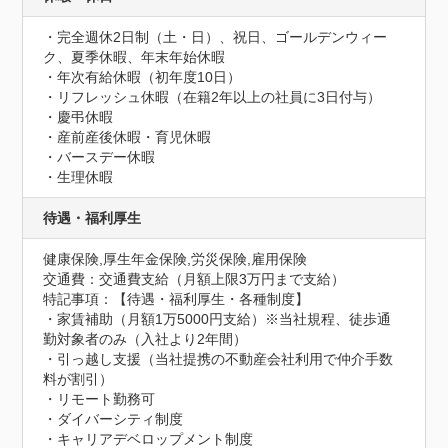
・完全週休2日制（土・日）、祝日、ゴールデンウィー
ク、夏季休暇、年末年始休暇

・年次有給休暇（初年度10日）

・リフレッシュ休暇（在籍2年以上の社員に3日付与）

・慶弔休暇

・産前産後休暇・育児休暇

・バースデー休暇

・生理休暇
待遇・福利厚生
健康保険,厚生年金保険,労災保険,雇用保険
交通費：交通費支給（月額上限3万円まで支給）
特記事項：【待遇・福利厚生・各種制度】

・家賃補助（月額1万5000円支給）※当社規程、徒歩通
勤対象者のみ（入社より2年間）

・引っ越し支援（当社提携の不動産会社利用で仲介手数
料が割引）

・リモート勤務可

・ダイバーシティ制度

・キャリアデベロップメント制度
