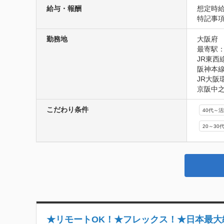
給与・報酬
想定時給1
特記事
勤務地
大阪府
最寄駅：
JR東西
阪神本線
JR大阪
京阪中
こだわり条件
40代～
20～30
★リモートOK！★フレックス！★日本最大