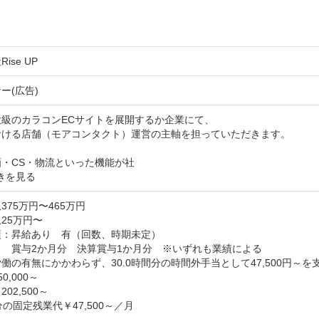
ise UP
ー(広告)
級のカラコンECサイトを展開するか企業にて、

おける店舗（モアコンタクト）運営の主軸を担っていただきます。

・CS・物流といった機能が社
きを見る
375万円〜465万円
25万円〜
：昇給あり　有（回数、時期未定） 

　賞与2か月分　決算賞与1か月分　※いずれも業績による

働の有無にかかわらず、30.0時間分の時間外手当として47,500円～を支
,000～

02,500～

分の固定残業代￥47,500～／月