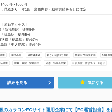
400円〜1600円
項：昇給あり　年1回　業務内容・勤務実績をもとに改定
【通勤アクセス】

線「新福島駅」徒歩5分　

「福島駅」徒歩5分　

環状線「福島駅」徒歩7分　

之島線「中之島駅」徒歩4分
活躍中
学歴不問
経験者優遇
駅から徒歩5分以内
残業月20時間未満
10時以
代活躍中
服装・髪型・髪色自由
研修・勉強会充実
社員食堂・休憩スペースあり
詳細を見る
気になる
級のカラコンECサイト運用企業にて【EC運営担当】を