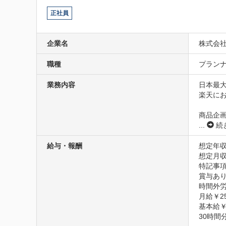
正社員
企業名
株式会社R
職種
プランナ
業務内容
日本最大
楽天に
商品企画
...
続
給与・報酬
想定年収
想定月収
特記事項
賞与あり
時間外労
月給￥250
基本給￥2
30時間