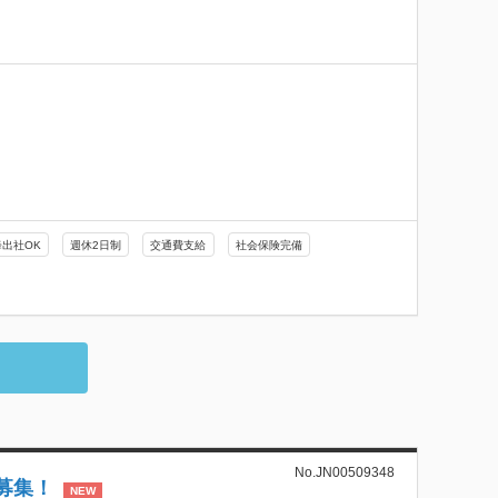
降出社OK
週休2日制
交通費支給
社会保険完備
No.JN00509348
募集！
NEW