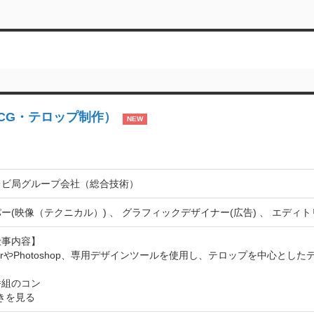
CG・テロップ制作）
NEW
レビ局グループ会社（総合技術）
ー(映像（テクニカル）) 、 グラフィックデザイナー(広告) 、 エディト
事内容】

stratorやPhotoshop、専用デザインツールを使用し、テロップを中心と
番組のコン
きを見る