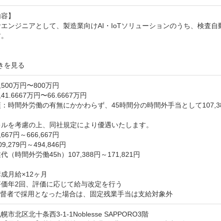
容】

エンジニアとして、製造業向けAI・IoTソリューションのうち、検査
。

きを見る
500万円〜800万円
1.6667万円〜66.6667万円
：時間外労働の有無にかかわらず、45時間分の時間外手当として107,388円


ルを考慮の上、同社規定により優遇いたします。

667円～666,667円

,279円～494,846円

（時間外労働45h）107,388円～171,821円

成月給×12ヶ月

価年2回、評価に応じて給与改定を行う

監督者で採用となった場合は、固定残業手当は支給対象外
市北区北十条西3-1-1Noblesse SAPPORO3階