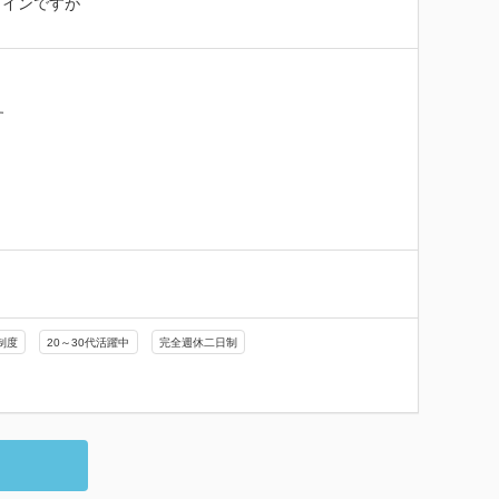
メインですが
す
制度
20～30代活躍中
完全週休二日制