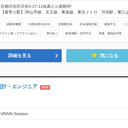
京都渋谷区渋谷3-27-11祐真ビル新館9F
【最寄り駅】JR山手線、京王線、東急線、東京メトロ「渋谷駅」東口よ
経験者優遇
10時以降出社OK
交通費支給
社会保険完備
家族手当
シ
スタイム制（コアタイムあり）
賞与あり
家賃補助・住宅手当
研修・勉強会充実
詳細を見る
気になる
設計・エンジニア
NEW
AIN Solution