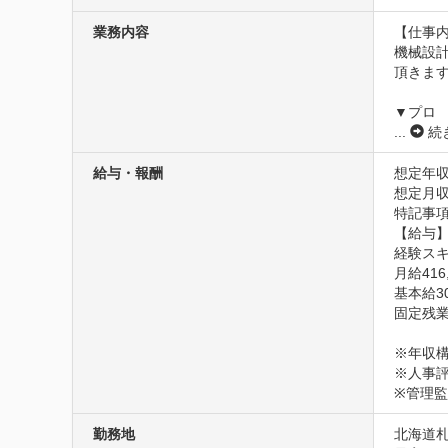
業務内容
【仕事内
機械設計
頂きます
▼プロ
...
続
給与・報酬
想定年収
想定月収4
特記事項
【給与】
経験スキ
月給416,
基本給309
固定残業代
※年収構
※人事評
※管理
勤務地
北海道札幌