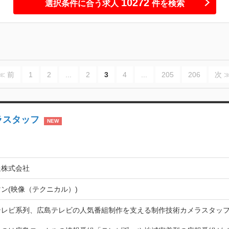
10272
選択条件に合う求人
件を検索
≪ 前
1
2
...
2
3
4
...
205
206
次 
ラスタッフ
NEW
送株式会社
ン(映像（テクニカル）)
テレビ系列、広島テレビの人気番組制作を支える制作技術カメラスタッフ