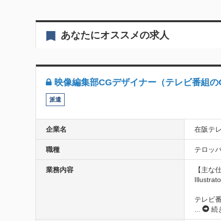
あなたにオススメの求人
映像編集部CGデザイナー（テレビ番組の
派遣
企業名
在阪テ
職種
テロッパ
業務内容
【主な仕
Illu
テレビ
...
続