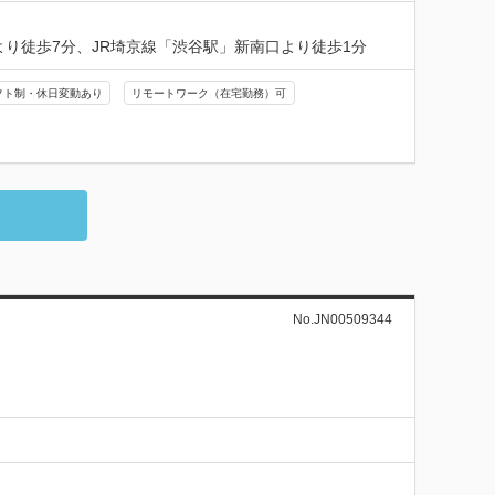
り徒歩7分、JR埼京線「渋谷駅」新南口より徒歩1分
フト制・休日変動あり
リモートワーク（在宅勤務）可
No.JN00509344