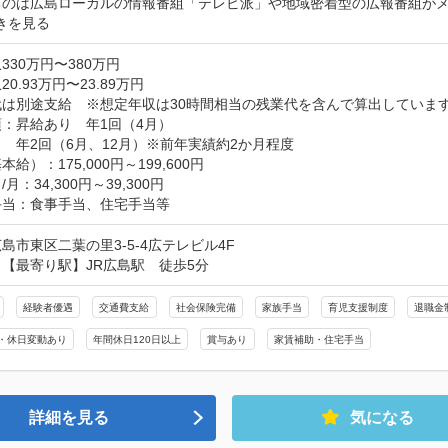
るのは広島ローカルの情報番組「テレビ派」や地域密着型の広報番組が
きを見る
330万円〜380万円
0.93万円〜23.89万円
代は別途支給　※想定年収は30時間相当の残業代を含んで算出していま
：昇給あり　年1回（4月）

　年2回（6月、12月）※前年実績約2か月程度

給）：175,000円～199,600円

月：34,300円～39,300円

手当：食事手当、住宅手当等
島市東区二葉の里3-5-4広テレビル4F
【最寄り駅】JR広島駅　徒歩5分
経験者優遇
交通費支給
社会保険完備
家族手当
育児支援制度
退職金
・休日変動あり
年間休日120日以上
賞与あり
家賃補助・住宅手当
詳細を見る
気になる