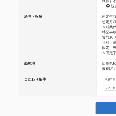
制作す
...
続
給与・報酬
想定年収
想定月収2
※残業
特記事項
賞与あり
月額（基本
固定手当/
※固定
勤務地
広島県広
最寄駅：
こだわり条件
学歴不問
シフト制