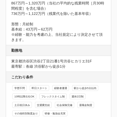
867万円～1,320万円（当社の平均的な残業時間［月30時
間程度］を含む場合）

736万円～1,122万円（残業代を除いた基本年収）

形態：月給制

基本給：43万円～62万円

※経験・能力を考慮の上、当社規定により決定させて頂
きます。
勤務地
東京都渋谷区渋谷2丁目21番1号渋谷ヒカリエ31F
最寄駅：各線 渋谷駅から徒歩1分
こだわり条件
学歴不問
即日スタート
経験者優遇
駅から徒歩5分以内
10時以降出社OK
フレックスタイム制
週休2日制
土日祝日休み
交通費支給
社会保険完備
退職金制度
その他特別制度あり
研修・勉強会充実