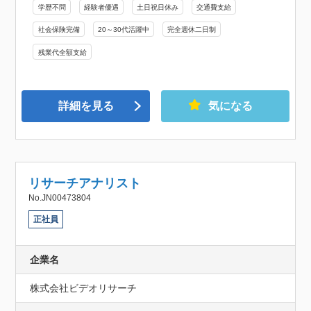
学歴不問
経験者優遇
土日祝日休み
交通費支給
社会保険完備
20～30代活躍中
完全週休二日制
残業代全額支給
詳細を見る
気になる
リサーチアナリスト
No.JN00473804
正社員
企業名
株式会社ビデオリサーチ