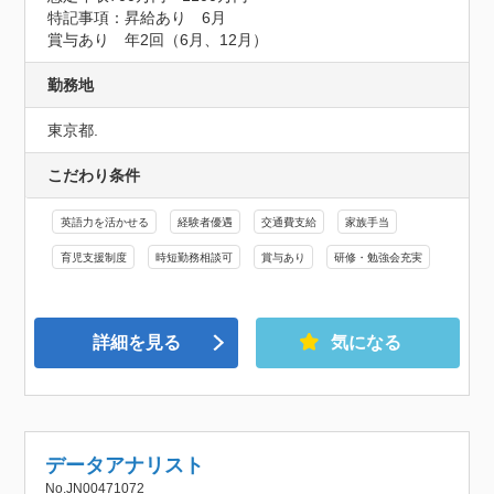
特記事項：昇給あり　6月

賞与あり　年2回（6月、12月）
勤務地
東京都.
こだわり条件
英語力を活かせる
経験者優遇
交通費支給
家族手当
育児支援制度
時短勤務相談可
賞与あり
研修・勉強会充実
詳細を見る
気になる
データアナリスト
No.JN00471072