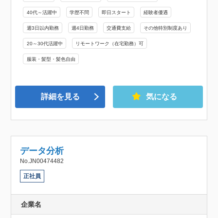
40代～活躍中
学歴不問
即日スタート
経験者優遇
週3日以内勤務
週4日勤務
交通費支給
その他特別制度あり
20～30代活躍中
リモートワーク（在宅勤務）可
服装・髪型・髪色自由
詳細を見る
気になる
データ分析
No.JN00474482
正社員
企業名