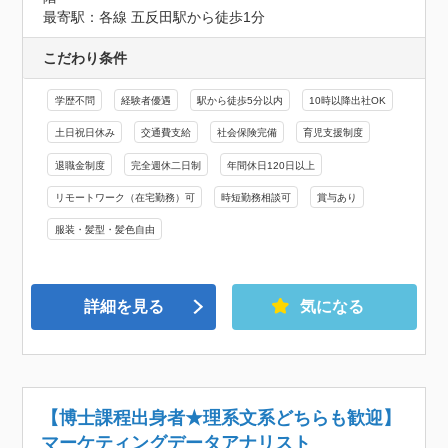
最寄駅：各線 五反田駅から徒歩1分
こだわり条件
学歴不問
経験者優遇
駅から徒歩5分以内
10時以降出社OK
土日祝日休み
交通費支給
社会保険完備
育児支援制度
退職金制度
完全週休二日制
年間休日120日以上
リモートワーク（在宅勤務）可
時短勤務相談可
賞与あり
服装・髪型・髪色自由
詳細を見る
気になる
【博士課程出身者★理系文系どちらも歓迎】
マーケティングデータアナリスト