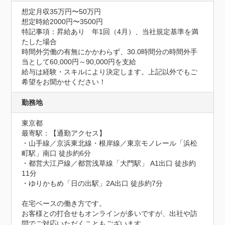
想定月収35万円〜50万円
想定時給2000円〜3500円
特記事項：昇給あり　年1回（4月）、当社規定基準を満
たした場合

時間外労働の有無にかかわらず、30.0時間分の時間外手
当として60,000円～90,000円を支給

給与は経験・スキルにより決定します。上記以外でもご
希望をお聞かせください！
勤務地
東京都
最寄駅：【通勤アクセス】

・山手線／京浜東北線・根岸線／東京モノレール「浜松
町駅」南口 徒歩約6分

・都営大江戸線／都営浅草線「大門駅」 A1出口 徒歩約
11分

・ゆりかもめ「日の出駅」2A出口 徒歩約7分

在宅ベースの働き方です。

お客様との打合せもオンラインが多いですが、出社や訪
問でご対応いただくこともございます。