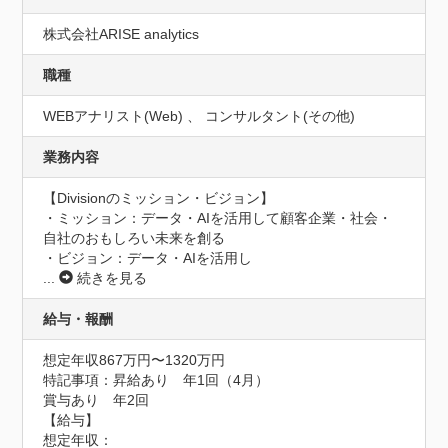
株式会社ARISE analytics
職種
WEBアナリスト(Web) 、 コンサルタント(その他)
業務内容
【Divisionのミッション・ビジョン】

・ミッション：データ・AIを活用して顧客企業・​社会・
自社のおもしろい未来を創る​

・ビジョン：データ・AIを活用し
...
続きを見る
給与・報酬
想定年収867万円〜1320万円
特記事項：昇給あり　年1回（4月）

賞与あり　年2回

【給与】

想定年収：
