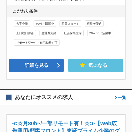
こだわり条件
大手企業
40代～活躍中
即日スタート
経験者優遇
土日祝日休み
交通費支給
社会保険完備
20～30代活躍中
リモートワーク（在宅勤務）可
詳細を見る
気になる
あなたにオススメの求人
一覧
≪☆月80h~/一部リモート有！☆≫【Web広
告運用/顧客フロント】東証プライム企業のグ