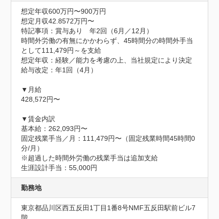
想定年収600万円〜900万円
想定月収42.8572万円〜
特記事項：賞与あり　年2回（6月／12月）

時間外労働の有無にかかわらず、45時間分の時間外手当
として111,479円～を支給

想定年収：経験／能力を考慮の上、当社規定により決定

給与改定：年1回（4月）

▼月給

428,572円〜

▼賃金内訳

基本給：262,093円〜

固定残業手当／月：111,479円〜（固定残業時間45時間0
分/月）

※超過した時間外労働の残業手当は追加支給

生涯設計手当：55,000円
勤務地
東京都品川区西五反田1丁目1番8号NMF五反田駅前ビル7
階