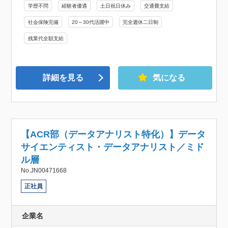
学歴不問
経験者優遇
土日祝日休み
交通費支給
社会保険完備
20～30代活躍中
完全週休二日制
残業代全額支給
詳細を見る
気になる
【ACR部（データアナリスト特化）】データ
サイエンティスト・データアナリスト／ミド
ル層
No.JN00471668
正社員
企業名