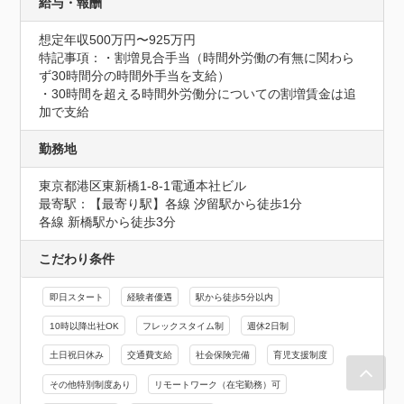
給与・報酬
想定年収500万円〜925万円
特記事項：・割増見合手当（時間外労働の有無に関わら
ず30時間分の時間外手当を支給）

・30時間を超える時間外労働分についての割増賃金は追
加で支給
勤務地
東京都港区東新橋1-8-1電通本社ビル
最寄駅：【最寄り駅】各線 汐留駅から徒歩1分 

各線 新橋駅から徒歩3分
こだわり条件
即日スタート
経験者優遇
駅から徒歩5分以内
10時以降出社OK
フレックスタイム制
週休2日制
土日祝日休み
交通費支給
社会保険完備
育児支援制度
その他特別制度あり
リモートワーク（在宅勤務）可