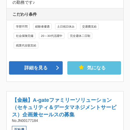
の勤務です♪
こだわり条件
学歴不問
経験者優遇
土日祝日休み
交通費支給
社会保険完備
20～30代活躍中
完全週休二日制
残業代全額支給
詳細を見る
気になる
【金融】A-gateファミリーソリューション
（セキュリティ＆データマネジメントサービ
ス）企画兼セールスの募集
No.JN00177184
正社員