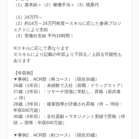
（1）基本給＋（2）稼働手当＋（3）残業代

（1）24万円～

（2）約14万～24万円程度ースキルに応じた参画プロジ
ェクトにより支給

（3）実働分支給 平均15時間！

※スキルに応じて異なります

※スキルにより記載の年収より下回る／上回る可能性も
あります

【年収例】

▼事例1．ACR部（将コース）（現在30歳）

26歳（1年目）：未経験で入社（前職：ドラッグストア）

27歳（2年目）：リサーチ現場に常駐し、昇格（若武者 
→ 侍）

28歳（3年目）：後輩指導が評価され昇格（侍 → 侍頭：
年収500万超）

30歳（5年目）：全社貢献＋マネジメント実績で昇格（侍
頭 → 部将：年収600万超）

▼事例2．ACR部（剣コース）（現在33歳）
