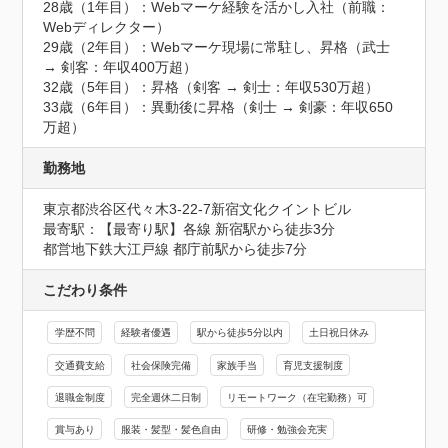
28歳（1年目）：Webマーケ経験を活かし入社（前職：
Webディレクター）

29歳（2年目）：Webマーケ現場に常駐し、昇格（武士 
→ 剣客：年収400万超）

32歳（5年目）：昇格（剣客 → 剣士：年収530万超）

33歳（6年目）：異動後に昇格（剣士 → 剣豪：年収650
万超）
勤務地
東京都渋谷区代々木3-22-7新宿文化クイントビル
最寄駅：【最寄り駅】各線 新宿駅から徒歩3分

都営地下鉄大江戸線 都庁前駅から徒歩7分
こだわり条件
学歴不問
経験者優遇
駅から徒歩5分以内
土日祝日休み
交通費支給
社会保険完備
家族手当
育児支援制度
退職金制度
完全週休二日制
リモートワーク（在宅勤務）可
賞与あり
服装・髪型・髪色自由
研修・勉強会充実