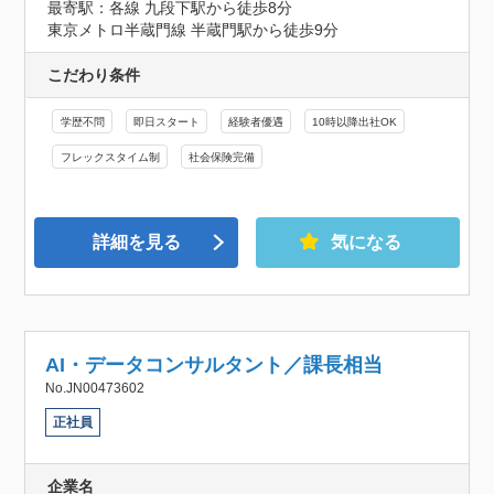
最寄駅：各線 九段下駅から徒歩8分

東京メトロ半蔵門線 半蔵門駅から徒歩9分
こだわり条件
学歴不問
即日スタート
経験者優遇
10時以降出社OK
フレックスタイム制
社会保険完備
詳細を見る
気になる
AI・データコンサルタント／課長相当
No.JN00473602
正社員
企業名