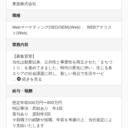
東急株式会社
職種
Webマーケティング(SEO/SEM)(Web) 、 WEBアナリス
ト(Web)
業務内容
【募集背景】

当社は創業以来、公共性と事業性を両立させた「まちづ
くり」を進めてきました。時代の変化に伴い、生じる各
エリアの社会課題に対し、新しい視点で生活サービ
...
続きを見る
給与・報酬
想定年収500万円〜800万円
特記事項：昇給あり　年1回

賞与あり　原則年2回

※前職での経験や役職、年収を考慮の上、当社規定によ
り支給いたします