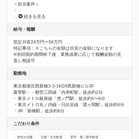
＜担当案件＞

・
...
続きを見る
給与・報酬
想定月収24万円〜56万円
特記事項：※こちらの金額は目安の金額になります

※初回契約期間終了後、業務成果に応じて報酬金額の見
直し相談可
勤務地
東京都港区西新橋3-3-1KDX西新橋ビル3F
最寄駅：・都営三田線「内幸町駅」徒歩約2分 

・東京メトロ銀座線「虎ノ門駅」徒歩約5〜6分

・東京メトロ丸ノ内線・日比谷線「霞ヶ関駅」徒歩約5分 

・JR「新橋駅」徒歩約6分
こだわり条件
女性が活躍
主婦・主夫歓迎
新卒・第二新卒歓迎