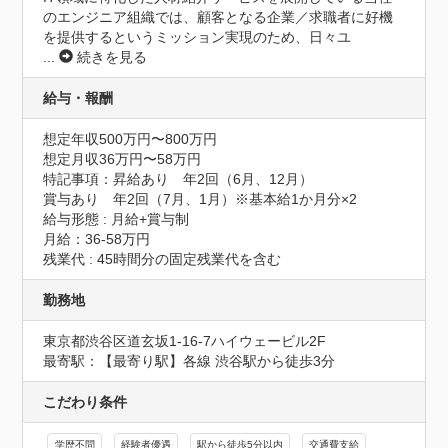
のエンジニア組織では、顧客となる企業／求職者に好機
を提供するというミッション実現のため、日々ユ
...
続きを見る
給与・報酬
想定年収500万円〜800万円
想定月収36万円〜58万円
特記事項：昇給あり　年2回（6月、12月）

賞与あり　年2回（7月、1月）※基本給1か月分×2

給与形態 : 月給+賞与制

月給：36-58万円

残業代 : 45時間分の固定残業代を含む
勤務地
東京都渋谷区道玄坂1-16-7ハイウェービル2F
最寄駅：【最寄り駅】各線 渋谷駅から徒歩3分
こだわり条件
学歴不問
経験者優遇
駅から徒歩5分以内
交通費支給