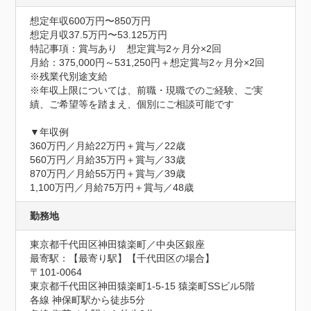
想定年収600万円〜850万円
想定月収37.5万円〜53.125万円
特記事項：賞与あり　想定賞与2ヶ月分×2回

月給：375,000円～531,250円＋想定賞与2ヶ月分×2回

※残業代別途支給

※年収上限については、前職・現職でのご経験、ご実
績、ご希望等を踏まえ、個別にご相談可能です

▼年収例

360万円／月給22万円＋賞与／22歳

560万円／月給35万円＋賞与／33歳

870万円／月給55万円＋賞与／39歳

1,100万円／月給75万円＋賞与／48歳
勤務地
東京都千代田区神田猿楽町／中央区銀座
最寄駅：【最寄り駅】【千代田区の場合】

〒101-0064

東京都千代田区神田猿楽町1-5-15 猿楽町SSビル5階

各線 神保町駅から徒歩5分
