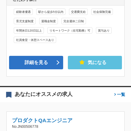
経験者優遇
駅から徒歩5分以内
交通費支給
社会保険完備
育児支援制度
退職金制度
完全週休二日制
年間休日120日以上
リモートワーク（在宅勤務）可
賞与あり
社員食堂・休憩スペースあり
詳細を見る
気になる
あなたにオススメの求人
一覧
プロダクトQAエンジニア
No.JN00506778