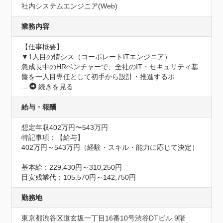
社内システムエンジニア(Web)
業務内容
【仕事概要】

▼1人目の情シス（コーポレートITエンジニア）

急成長中のHRベンチャーで、全社のIT・セキュリティ基
盤を一人目専任として初手から設計・推進するポ
...
続きを見る
給与・報酬
想定年収402万円〜543万円
特記事項：【給与】

402万円～543万円（経験・スキル・能力に応じて決定）

基本給：229,430円～310,250円

目安残業代：105,570円～142,750円
勤務地
東京都渋谷区道玄坂一丁目16番10号渋谷DTビル 9階