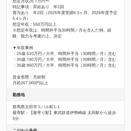
想定月収26.7万円〜
特記事項：昇給あり　年1回

賞与あり　年2回（2025年度実績6.3ヶ月、2026年度予定
5.4ヶ月）

想定年収：550万円以上

※想定年収は、時間外手当30時間／月を含んだ例。経
験、能力を考慮の上、決定

▼年収事例

・25歳 610万円／大卒、時間外手当（30時間／月）含む

・30歳 740万円／大卒、時間外手当（30時間／月）含む

・35歳 860万円／大卒、時間外手当（30時間／月）含む

賃金形態：月給制

月給267,000円以上
勤務地
群馬県太田市スバル町1-1
最寄駅：【最寄り駅】東武鉄道伊勢崎線 太田駅から徒歩
5分
こだわり条件