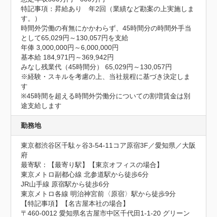
特記事項：昇給あり　年2回（業績など勘案の上実施しま
す。）

時間外労働の有無にかかわらず、45時間分の時間外手当
として65,029円～130,057円を支給

年俸 3,000,000円～6,000,000円

基本給 184,971円～369,942円

みなし残業代（45時間分） 65,029円～130,057円

※経験・スキルを考慮の上、当社規程に基づき決定しま
す

※45時間を超える時間外労働分についての割増賃金は別
途支給します
勤務地
東京都渋谷区千駄ヶ谷3-54-11コア原宿3F／愛知県／大阪
府
最寄駅：【最寄り駅】【東京オフィスの場合】

東京メトロ副都心線 北参道駅から徒歩6分

JR山手線 原宿駅から徒歩6分

東京メトロ各線 明治神宮前〈原宿〉駅から徒歩9分

【特記事項】【名古屋本社の場合】

〒460-0012 愛知県名古屋市中区千代田1-1-20 グリーン