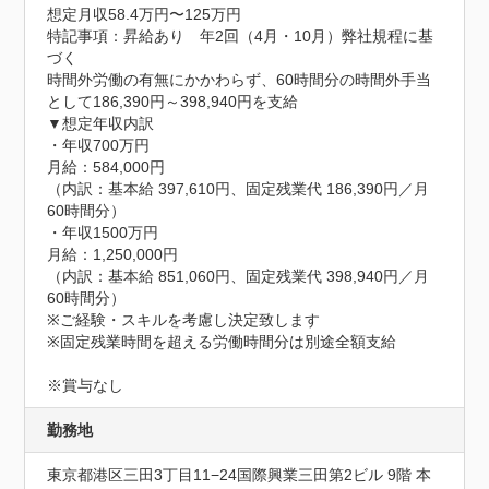
想定月収58.4万円〜125万円
特記事項：昇給あり　年2回（4月・10月）弊社規程に基
づく

時間外労働の有無にかかわらず、60時間分の時間外手当
として186,390円～398,940円を支給

▼想定年収内訳

・年収700万円

月給：584,000円

（内訳：基本給 397,610円、固定残業代 186,390円／月
60時間分）

・年収1500万円

月給：1,250,000円

（内訳：基本給 851,060円、固定残業代 398,940円／月
60時間分）

※ご経験・スキルを考慮し決定致します

※固定残業時間を超える労働時間分は別途全額支給

※賞与なし
勤務地
東京都港区三田3丁目11−24国際興業三田第2ビル 9階 本