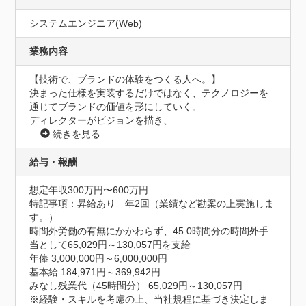
システムエンジニア(Web)
業務内容
【技術で、ブランドの体験をつくる人へ。】

決まった仕様を実装するだけではなく、テクノロジーを
通じてブランドの価値を形にしていく。

ディレクターがビジョンを描き、
...
続きを見る
給与・報酬
想定年収300万円〜600万円
特記事項：昇給あり　年2回（業績など勘案の上実施しま
す。）

時間外労働の有無にかかわらず、45.0時間分の時間外手
当として65,029円～130,057円を支給

年俸 3,000,000円～6,000,000円

基本給 184,971円～369,942円

みなし残業代（45時間分） 65,029円～130,057円

※経験・スキルを考慮の上、当社規程に基づき決定しま