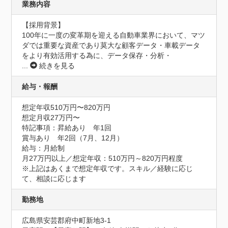
業務内容
【採用背景】

100年に一度の変革期を迎える自動車業界において、マツ
ダでは重要な資産であり莫大な顧客データ・車載データ
をより有効活用する為に、データ保存・分析・
...
続きを見る
給与・報酬
想定年収510万円〜820万円
想定月収27万円〜
特記事項：昇給あり　年1回

賞与あり　年2回（7月、12月）

給与：月給制

月27万円以上／想定年収：510万円～820万円程度

※上記はあくまで想定年収です。スキル／経験に応じ
て、相談に応じます
勤務地
広島県安芸郡府中町新地3-1