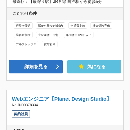
最寄駅：【最寄り駅】JR各線 向洋駅から徒歩5分
こだわり条件
経験者優遇
駅から徒歩5分以内
交通費支給
社会保険完備
退職金制度
完全週休二日制
年間休日120日以上
フルフレックス
賞与あり
詳細を見る
気になる
Webエンジニア【Planet Design Studio​】
No.JN00378334
契約社員