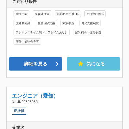
こだわり条件
学歴不問
経験者優遇
10時以降出社OK
土日祝日休み
交通費支給
社会保険完備
家族手当
育児支援制度
フレックスタイム制（コアタイムあり）
家賃補助・住宅手当
研修・勉強会充実
詳細を見る
気になる
エンジニア（愛知）
No.JN00505968
正社員
企業名