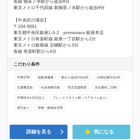
各線 御茶ノ水駅から徒歩8分

東京メトロ千代田線 新御茶ノ水駅から徒歩9分

【中央区の場合】

〒104-0061

東京都中央区銀座1-5-2　primaniacs 銀座本店

東京メトロ有楽町線 銀座一丁目駅から2分

東京メトロ銀座線 京橋駅から3分

各線 有楽町駅から4分
こだわり条件
学歴不問
経験者優遇
駅から徒歩5分以内
10時以降出社OK
交通費支給
社会保険完備
育児支援制度
完全週休二日制
年間休日120日以上
フレックスタイム制（コアタイムあり）
賞与あり
研修・勉強会充実
詳細を見る
気になる