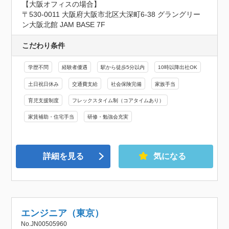
【大阪オフィスの場合】

〒530-0011 大阪府大阪市北区大深町6-38 グラングリー
ン大阪北館 JAM BASE 7F
こだわり条件
学歴不問
経験者優遇
駅から徒歩5分以内
10時以降出社OK
土日祝日休み
交通費支給
社会保険完備
家族手当
育児支援制度
フレックスタイム制（コアタイムあり）
家賃補助・住宅手当
研修・勉強会充実
詳細を見る
気になる
エンジニア（東京）
No.JN00505960