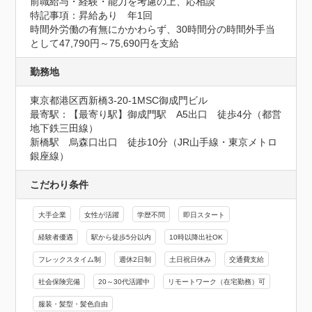
前職給与・経験・能力を考慮の上、応相談
特記事項：昇給あり　年1回

時間外労働の有無にかかわらず、30時間分の時間外手当
として47,790円～75,690円を支給
勤務地
東京都港区西新橋3-20-1MSC御成門ビル
最寄駅：【最寄り駅】御成門駅　A5出口　徒歩4分（都営
地下鉄三田線）

新橋駅　烏森口出口　徒歩10分（JR山手線・東京メトロ
銀座線）
こだわり条件
大手企業
女性が活躍
学歴不問
即日スタート
経験者優遇
駅から徒歩5分以内
10時以降出社OK
フレックスタイム制
週休2日制
土日祝日休み
交通費支給
社会保険完備
20～30代活躍中
リモートワーク（在宅勤務）可
服装・髪型・髪色自由