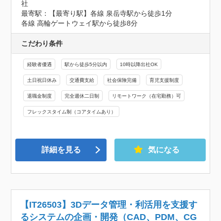
社
最寄駅：【最寄り駅】各線 泉岳寺駅から徒歩1分

各線 高輪ゲートウェイ駅から徒歩8分
こだわり条件
経験者優遇
駅から徒歩5分以内
10時以降出社OK
土日祝日休み
交通費支給
社会保険完備
育児支援制度
退職金制度
完全週休二日制
リモートワーク（在宅勤務）可
フレックスタイム制（コアタイムあり）
詳細を見る
気になる
【IT26503】3Dデータ管理・利活用を支援す
るシステムの企画・開発（CAD、PDM、CG