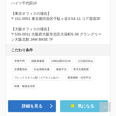
ハイツ千代田1F

【東京オフィスの場合】

〒151-0051 東京都渋谷区千駄ヶ谷3-54-11 コア原宿3F

【大阪オフィスの場合】

〒530-0011 大阪府大阪市北区大深町6-38 グラングリー
ン大阪北館 JAM BASE 7F
こだわり条件
学歴不問
経験者優遇
10時以降出社OK
土日祝日休み
交通費支給
社会保険完備
家族手当
育児支援制度
フレックスタイム制（コアタイムあり）
家賃補助・住宅手当
研修・勉強会充実
詳細を見る
気になる