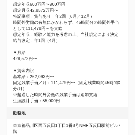
想定年収600万円〜900万円
想定月収42.8572万円〜
特記事項：賞与あり　年2回（6月／12月）

時間外労働の有無にかかわらず、45時間分の時間外手当
として111,479円～を支給

想定年収：経験／能力を考慮の上、当社規定により決定

給与改定：年1回（4月）

▼月給

428,572円〜

▼賃金内訳

基本給：262,093円〜

固定残業手当／月：111,479円〜（固定残業時間45時間0
分/月）

※超過した時間外労働の残業手当は追加支給

生涯設計手当：55,000円
勤務地
東京都品川区西五反田1丁目1番8号NMF五反田駅前ビル7
階