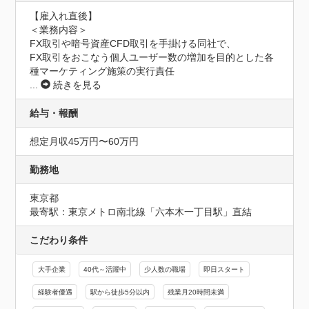
【雇入れ直後】

＜業務内容＞

FX取引や暗号資産CFD取引を手掛ける同社で、

FX取引をおこなう個人ユーザー数の増加を目的とした各
種マーケティング施策の実行責任
...
続きを見る
給与・報酬
想定月収45万円〜60万円
勤務地
東京都
最寄駅：東京メトロ南北線「六本木一丁目駅」直結
こだわり条件
大手企業
40代～活躍中
少人数の職場
即日スタート
経験者優遇
駅から徒歩5分以内
残業月20時間未満