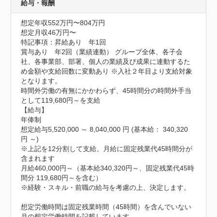
給与・報酬
想定年収552万円〜804万円
想定月収46万円〜
特記事項：昇給あり　年1回

賞与あり　年2回（業績連動） グループ全体、各子会
社、各事業部、部署、個人の業績及び成果に連動するた
め金額や支給回数に変動あり ※入社２年目より支給対象
となります。

時間外労働の有無にかかわらず、45時間分の時間外手当
として119,680円～を支給

【給与】

年俸制  

想定給与5,520,000 ～ 8,040,000 円 (基本給： 340,320 
円 ～)

※上記を12分割して支給。月給に固定残業代45時間分が
含まれます

月給460,000円～（基本給340,320円～、固定残業代45時
間分 119,680円～を含む）

※経験・スキル・前職の給与を考慮の上、決定します。

想定労働時間は固定残業時間（45時間）を含んでいない
月の想定労働時間を記載しています。
