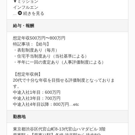
▼ミッション

インフルエン
...
続きを見る
給与・報酬
想定年収500万円〜800万円
特記事項：【給与】

・表彰制度あり（毎月）

・住宅手当制度あり（当社基準による）

・半年に一回の査定あり（人事評価制度による）

【想定年収例】

20代で十分な年収を目指せる評価制度となっておりま
す。

中途入社1年目：600万円

中途入社3年目：700万円

中途入社4年目以降：800万円…etc
勤務地
東京都渋谷区代官山町8-13代官山ハマダビル 3階
最寄駅：【最寄り駅】各線 渋谷駅から徒歩8分
