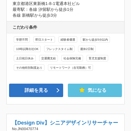
東京都港区東新橋1-8-1電通本社ビル
最寄駅：各線 汐留駅から徒歩1分

各線 新橋駅から徒歩3分
こだわり条件
学歴不問
即日スタート
経験者優遇
駅から徒歩5分以内
10時以降出社OK
フレックスタイム制
週休2日制
土日祝日休み
交通費支給
社会保険完備
育児支援制度
その他特別制度あり
リモートワーク（在宅勤務）可
詳細を見る
気になる
【Design Div】シニアデザインリサーチャー
No.JN00470774