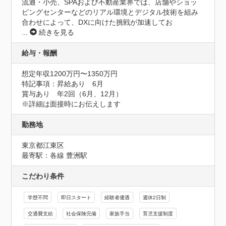
流通・小売、SPAおよび不動産業界では、店舗やショッ
ピングセンターなどのリアル環境とデジタル技術を組み
合わせによって、DXに向けた挑戦が加速してお
...
続きを見る
給与・報酬
想定年収1200万円〜1350万円
特記事項：昇給あり　6月

賞与あり　年2回（6月、12月）

※詳細は面接時にお伝えします
勤務地
東京都江東区
最寄駅：各線 豊洲駅
こだわり条件
学歴不問
即日スタート
経験者優遇
週休2日制
交通費支給
社会保険完備
家族手当
育児支援制度