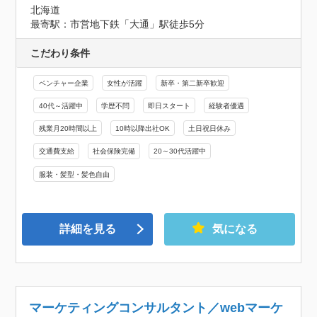
北海道
最寄駅：市営地下鉄「大通」駅徒歩5分
こだわり条件
ベンチャー企業
女性が活躍
新卒・第二新卒歓迎
40代～活躍中
学歴不問
即日スタート
経験者優遇
残業月20時間以上
10時以降出社OK
土日祝日休み
交通費支給
社会保険完備
20～30代活躍中
服装・髪型・髪色自由
詳細を見る
気になる
マーケティングコンサルタント／webマーケ