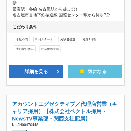
階
最寄駅：各線 名古屋駅から徒歩3分

名古屋市営地下鉄桜通線 国際センター駅から徒歩7分
こだわり条件
学歴不問
即日スタート
経験者優遇
週休2日制
土日祝日休み
社会保険完備
詳細を見る
気になる
アカウントエグゼクティブ／代理店営業（キ
ャリア採用）【株式会社ベクトル採用・
NewsTV事業部・関西支社配属】
No.JN00470448