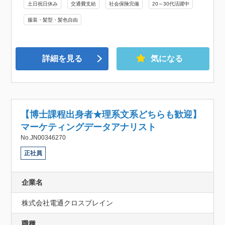
土日祝日休み
交通費支給
社会保険完備
20～30代活躍中
服装・髪型・髪色自由
詳細を見る
気になる
【博士課程出身者★理系文系どちらも歓迎】
マーケティングデータアナリスト
No.JN00346270
正社員
企業名
株式会社電通クロスブレイン
職種