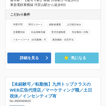
東急電鉄東横線 代官山駅から徒歩8分
こだわり条件
学歴不問
即日スタート
経験者優遇
土日祝日休み
交通費支給
社会保険完備
育児支援制度
完全週休二日制
リモートワーク（在宅勤務）可
家賃補助・住宅手当
詳細を見る
気になる
【未経験可／転勤無】九州トップクラスの
WEB広告代理店／マーケティング職／⼟⽇
祝休／インセンティブ有
No.JN00469620