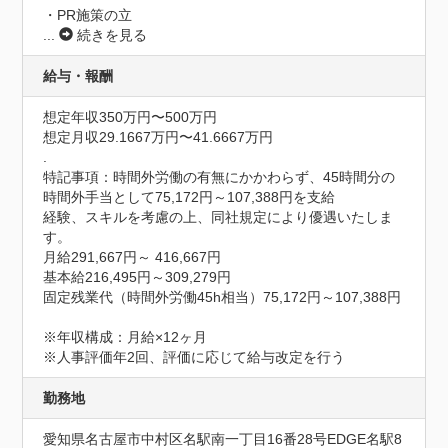
・PR施策の立
...
続きを見る
給与・報酬
想定年収350万円〜500万円
想定月収29.1667万円〜41.6667万円
.
特記事項：時間外労働の有無にかかわらず、45時間分の
時間外手当として75,172円～107,388円を支給

経験、スキルを考慮の上、同社規定により優遇いたしま
す。

月給291,667円～ 416,667円

基本給216,495円～309,279円

固定残業代（時間外労働45h相当）75,172円～107,388円

※年収構成：月給×12ヶ月

※人事評価年2回、評価に応じて給与改定を行う
勤務地
愛知県名古屋市中村区名駅南一丁目16番28号EDGE名駅8