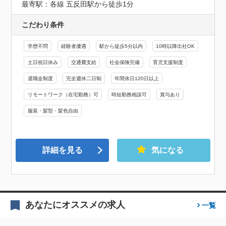
最寄駅：各線 五反田駅から徒歩1分
こだわり条件
学歴不問
経験者優遇
駅から徒歩5分以内
10時以降出社OK
土日祝日休み
交通費支給
社会保険完備
育児支援制度
退職金制度
完全週休二日制
年間休日120日以上
リモートワーク（在宅勤務）可
時短勤務相談可
賞与あり
服装・髪型・髪色自由
詳細を見る
気になる
あなたにオススメの求人
一覧