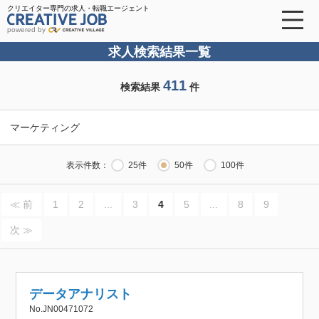
クリエイター専門の求人・転職エージェント
powered by
求人検索結果一覧
411
検索結果
件
マーケティング
表示件数：
25件
50件
100件
≪ 前
1
2
...
3
4
5
...
8
9
次 ≫
データアナリスト
No.JN00471072