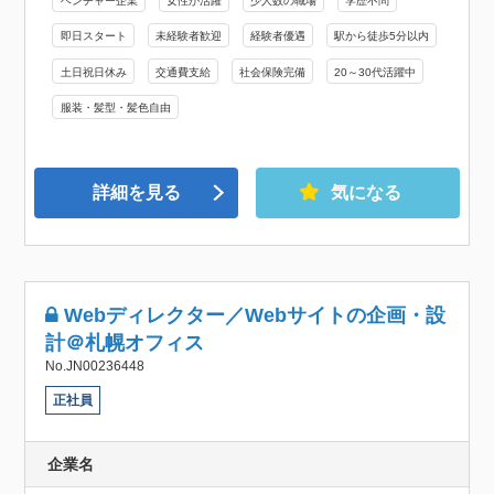
ベンチャー企業
女性が活躍
少人数の職場
学歴不問
即日スタート
未経験者歓迎
経験者優遇
駅から徒歩5分以内
土日祝日休み
交通費支給
社会保険完備
20～30代活躍中
服装・髪型・髪色自由
詳細を見る
気になる
Webディレクター／Webサイトの企画・設
計＠札幌オフィス
No.JN00236448
正社員
企業名