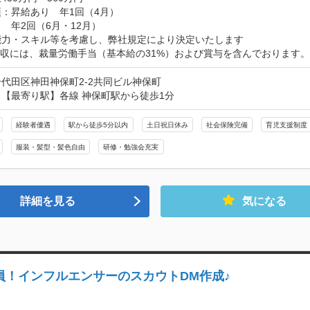
：昇給あり　年1回（4月）

　年2回（6月・12月）

能力・スキル等を考慮し、弊社規定により決定いたします

年収には、裁量労働手当（基本給の31%）および賞与を含んでおります。
代田区神田神保町2-2共同ビル神保町
【最寄り駅】各線 神保町駅から徒歩1分
経験者優遇
駅から徒歩5分以内
土日祝日休み
社会保険完備
育児支援制度
服装・髪型・髪色自由
研修・勉強会充実
詳細を見る
気になる
員！インフルエンサーのスカウトDM作成♪