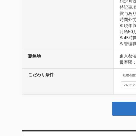
想定月収
特記事項
賞与あり
時間外労
※現年収
月給50
※45時
※管理
勤務地
東京都渋
最寄駅：
こだわり条件
経験者優
フレック