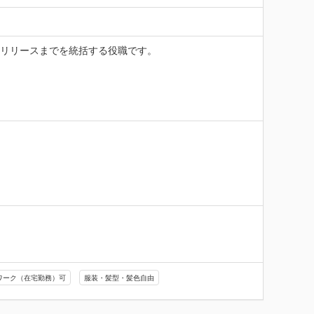
、リリースまでを統括する役職です。

ワーク（在宅勤務）可
服装・髪型・髪色自由