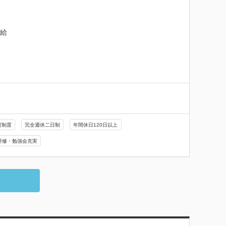
給

援制度
完全週休二日制
年間休日120日以上
研修・勉強会充実