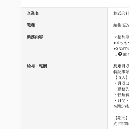
企業名
株式会
職種
編集(広告
業務内容
＜福利厚
●メッセ
●SNSで
...
続
給与・報酬
想定月収
特記事項
【収入】
・月収は
・勤務先
・転居費
・月間・
※固定残
【期間】
約2年