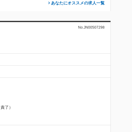
あなたにオススメの求人
一覧
No.JN00507298
責了）
