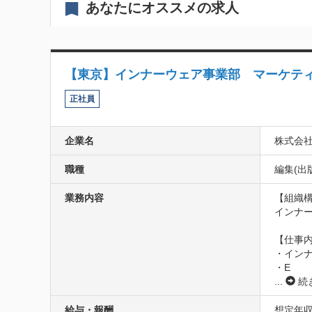
あなたにオススメの求人
【東京】インナーウェア事業部 マーケテ
正社員
企業名
株式会
職種
編集(出
業務内容
【組織構
インナー
【仕事内
・イン
・E
...
続
給与・報酬
想定年収