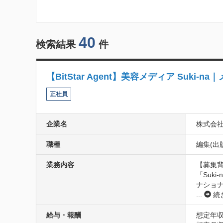
40
検索結果
件
【BitStar Agent】美容メディア Suk
正社員
企業名
株式会社Bi
職種
編集(出
業務内容
【募集背
「Suk
ナショ
...
続
給与・報酬
想定年収