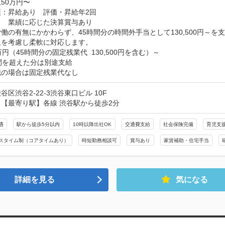
50万円〜
：昇給あり　評価・昇給年2回

　業績に応じた決算賞与あり

働の有無にかかわらず、45時間分の時間外手当として130,500円～を支
を考慮し柔軟に対応します。

万円（45時間分の固定残業代  130,500円を含む）～

間を超えた分は別途支給

職の場合は固定残業代なし
谷区渋谷2-22-3渋谷東口ビル 10F
【最寄り駅】各線 渋谷駅から徒歩2分
遇
駅から徒歩5分以内
10時以降出社OK
交通費支給
社会保険完備
育児支
スタイム制（コアタイムあり）
時短勤務相談可
賞与あり
家賃補助・住宅手当
詳細を見る
気になる