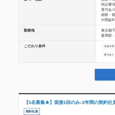
特記事項
賞与あり
経験・
※理論
勤務地
東京都千
最寄駅：
こだわり条件
学歴不問
賞与あり
【5名募集★】面接1回のみ♪2年間の契約社
契約社員