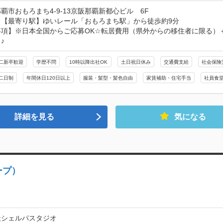
覇市おもろまち4-9-13京阪那覇新都⼼ビル　6F
【最寄り駅】ゆいレール「おもろまち駅」から徒歩約9分

項】※日本全国からご応募OK☆転居費用（県外からの移住者に限る）＋
♪
二新卒歓迎
学歴不問
10時以降出社OK
土日祝日休み
交通費支給
社会保険
二日制
年間休日120日以上
服装・髪型・髪色自由
家賃補助・住宅手当
社員食
詳細を見る
気になる
ープ）
社シェルパスタジオ