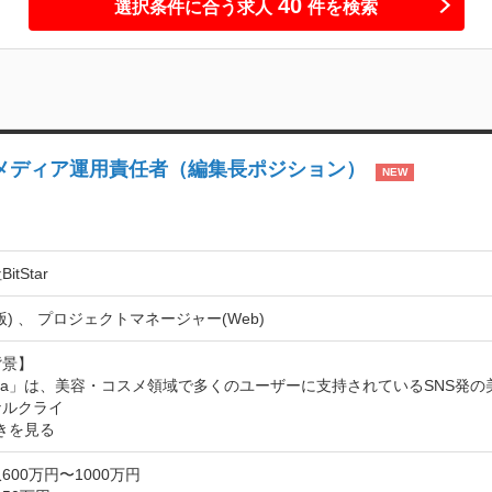
40
選択条件に合う求人
件を検索
i-na｜メディア運用責任者（編集長ポジション）
NEW
tStar
版) 、 プロジェクトマネージャー(Web)
景】

i-na」は、美容・コスメ領域で多くのユーザーに支持されているSNS
ナルクライ
きを見る
600万円〜1000万円