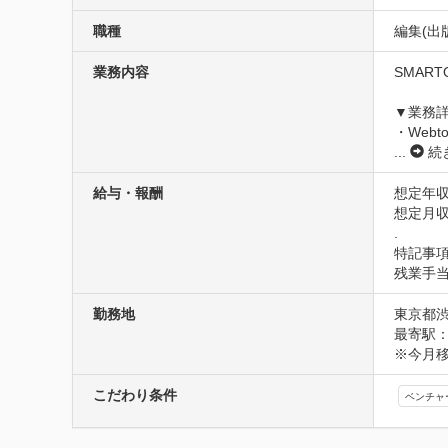
職種
編集(出
業務内容
SMAR
▼業務詳
・Web
...
続
給与・報酬
想定年収
想定月収
.
特記事項
残業手当
勤務地
東京都
最寄駅：
※今月
こだわり条件
ベンチャ