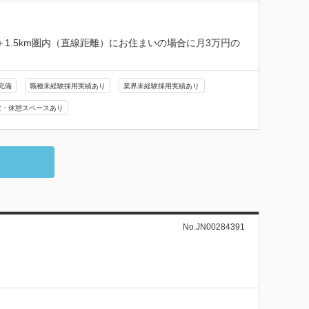
1.5km圏内（直線距離）にお住まいの場合に月3万円の
完備
職種未経験採用実績あり
業界未経験採用実績あり
堂・休憩スペースあり
No.JN00284391