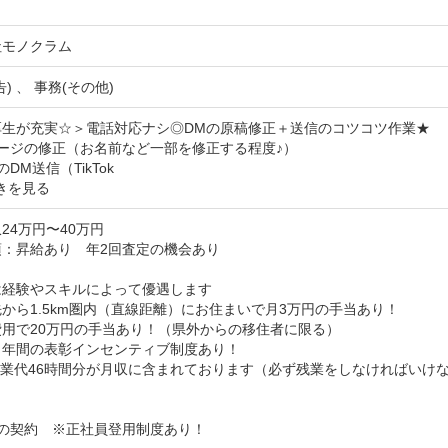
社モノクラム
) 、 事務(その他)
生が充実☆＞電話対応ナシ◎DMの原稿修正＋送信のコツコツ作業★

ージの修正（お名前など一部を修正する程度♪）

のDM送信（TikTok
きを見る
24万円〜40万円
：昇給あり　年2回査定の機会あり



経験やスキルによって優遇します

から1.5km圏内（直線距離）にお住まいで月3万円の手当あり！

用で20万円の手当あり！（県外からの移住者に限る）

年間の表彰インセンティブ制度あり！

業代46時間分が月収に含まれております（必ず残業をしなければいけな


間の契約　※正社員登用制度あり！