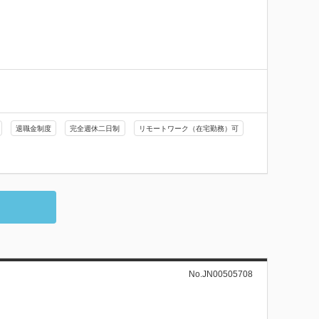
退職金制度
完全週休二日制
リモートワーク（在宅勤務）可
No.JN00505708