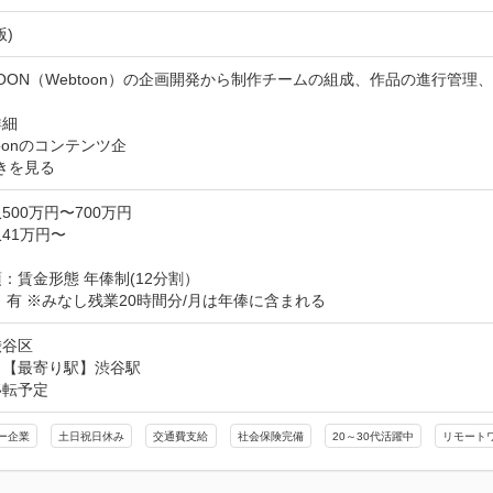
版)
TOON（Webtoon）の企画開発から制作チームの組成、作品の進行管理
細

toonのコンテンツ企
きを見る
500万円〜700万円
41万円〜
：賃金形態 年俸制(12分割）

 有 ※みなし残業20時間分/月は年俸に含まれる
渋谷区
【最寄り駅】渋谷駅

移転予定
ー企業
土日祝日休み
交通費支給
社会保険完備
20～30代活躍中
リモート