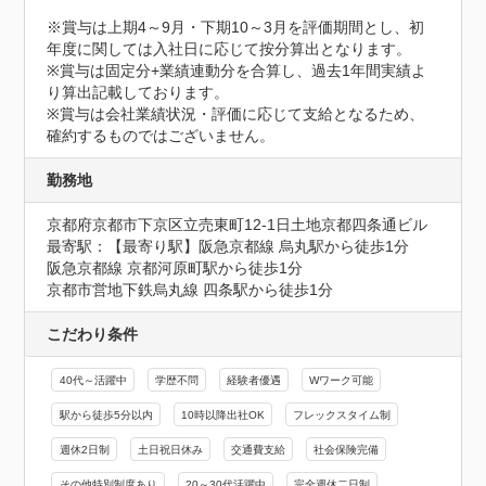
※賞与は上期4～9月・下期10～3月を評価期間とし、初
年度に関しては入社日に応じて按分算出となります。

※賞与は固定分+業績連動分を合算し、過去1年間実績よ
り算出記載しております。

※賞与は会社業績状況・評価に応じて支給となるため、
確約するものではございません。
勤務地
京都府京都市下京区立売東町12-1日土地京都四条通ビル
最寄駅：【最寄り駅】阪急京都線 烏丸駅から徒歩1分

阪急京都線 京都河原町駅から徒歩1分

京都市営地下鉄烏丸線 四条駅から徒歩1分
こだわり条件
40代～活躍中
学歴不問
経験者優遇
Wワーク可能
駅から徒歩5分以内
10時以降出社OK
フレックスタイム制
週休2日制
土日祝日休み
交通費支給
社会保険完備
その他特別制度あり
20～30代活躍中
完全週休二日制