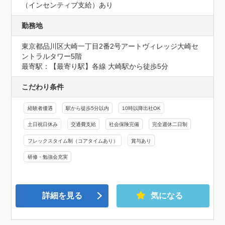
（インセンティブ支給）あり
勤務地
東京都品川区大崎一丁目2番2号アートヴィレッジ大崎セ
ントラルタワー5階
最寄駅：【最寄り駅】各線 大崎駅から徒歩5分
こだわり条件
経験者優遇
駅から徒歩5分以内
10時以降出社OK
土日祝日休み
交通費支給
社会保険完備
完全週休二日制
フレックスタイム制（コアタイムあり）
賞与あり
研修・勉強会充実
詳細を見る
気になる