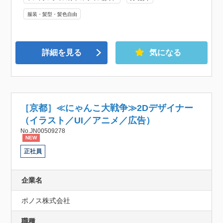
服装・髪型・髪色自由
詳細を見る
気になる
［京都］≪にゃんこ大戦争≫2Dデザイナー
（イラスト／UI／アニメ／広告）
No.JN00509278
NEW
正社員
企業名
ポノス株式会社
職種