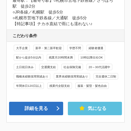
最寄駅：【最寄り駅】○札幌市営地下鉄各線／さっぽろ
駅　徒歩2分

○JR各線／札幌駅　徒歩5分

○札幌市営地下鉄各線／大通駅　徒歩5分

【特記事項】チカホ直結で雨にも濡れない♪
こだわり条件
大手企業
新卒・第二新卒歓迎
学歴不問
経験者優遇
駅から徒歩5分以内
残業月20時間未満
10時以降出社OK
土日祝日休み
交通費支給
社会保険完備
20～30代活躍中
職種未経験採用実績あり
業界未経験採用実績あり
完全週休二日制
年間休日120日以上
残業代全額支給
服装・髪型・髪色自由
詳細を見る
気になる