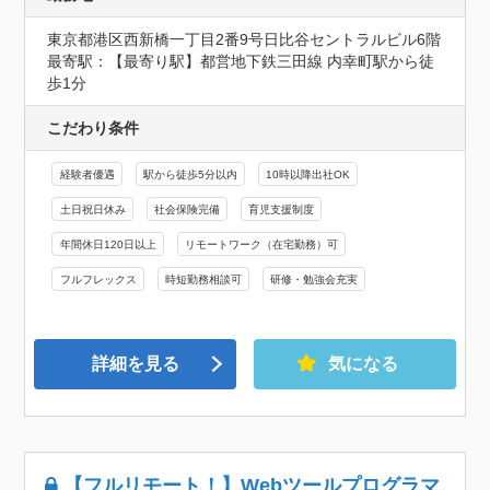
東京都港区西新橋一丁目2番9号日比谷セントラルビル6階
最寄駅：【最寄り駅】都営地下鉄三田線 内幸町駅から徒
歩1分
こだわり条件
経験者優遇
駅から徒歩5分以内
10時以降出社OK
土日祝日休み
社会保険完備
育児支援制度
年間休日120日以上
リモートワーク（在宅勤務）可
フルフレックス
時短勤務相談可
研修・勉強会充実
詳細を見る
気になる
【フルリモート！】Webツールプログラマ