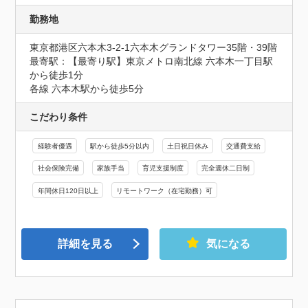
勤務地
東京都港区六本木3-2-1六本木グランドタワー35階・39階
最寄駅：【最寄り駅】東京メトロ南北線 六本木一丁目駅
から徒歩1分

各線 六本木駅から徒歩5分
こだわり条件
経験者優遇
駅から徒歩5分以内
土日祝日休み
交通費支給
社会保険完備
家族手当
育児支援制度
完全週休二日制
年間休日120日以上
リモートワーク（在宅勤務）可
詳細を見る
気になる