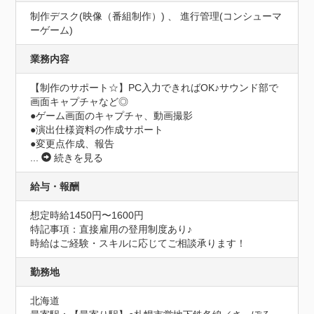
制作デスク(映像（番組制作）) 、 進行管理(コンシューマ
ーゲーム)
業務内容
【制作のサポート☆】PC入力できればOK♪サウンド部で
画面キャプチャなど◎

●ゲーム画面のキャプチャ、動画撮影

●演出仕様資料の作成サポート

●変更点作成、報告
...
続きを見る
給与・報酬
想定時給1450円〜1600円
特記事項：直接雇用の登用制度あり♪

時給はご経験・スキルに応じてご相談承ります！
勤務地
北海道