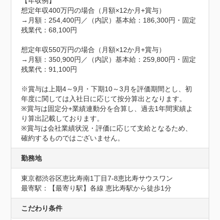
【年収例】

想定年収400万円の場合（月額×12か月+賞与）

→月額：254,400円／（内訳）基本給：186,300円・固定
残業代：68,100円

想定年収550万円の場合（月額×12か月+賞与）

→月額：350,900円／（内訳）基本給：259,800円・固定
残業代：91,100円

※賞与は上期4～9月・下期10～3月を評価期間とし、初
年度に関しては入社日に応じて按分算出となります。

※賞与は固定分+業績連動分を合算し、過去1年間実績よ
り算出記載しております。

※賞与は会社業績状況・評価に応じて支給となるため、
確約するものではございません。
勤務地
東京都渋谷区恵比寿南1丁目7-8恵比寿サウスワン
最寄駅：【最寄り駅】各線 恵比寿駅から徒歩1分
こだわり条件