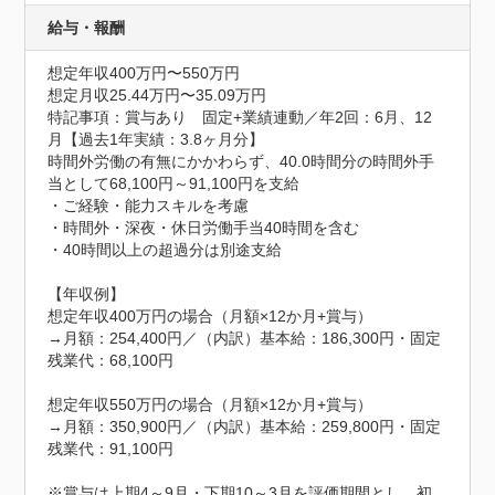
給与・報酬
想定年収400万円〜550万円
想定月収25.44万円〜35.09万円
特記事項：賞与あり　固定+業績連動／年2回：6月、12
月【過去1年実績：3.8ヶ月分】

時間外労働の有無にかかわらず、40.0時間分の時間外手
当として68,100円～91,100円を支給

・ご経験・能力スキルを考慮

・時間外・深夜・休日労働手当40時間を含む

・40時間以上の超過分は別途支給

【年収例】

想定年収400万円の場合（月額×12か月+賞与）

→月額：254,400円／（内訳）基本給：186,300円・固定
残業代：68,100円

想定年収550万円の場合（月額×12か月+賞与）

→月額：350,900円／（内訳）基本給：259,800円・固定
残業代：91,100円

※賞与は上期4～9月・下期10～3月を評価期間とし、初