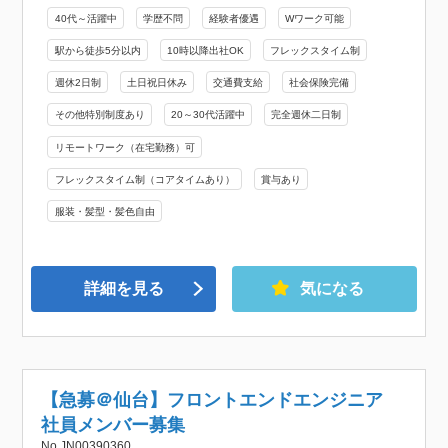
40代～活躍中
学歴不問
経験者優遇
Wワーク可能
駅から徒歩5分以内
10時以降出社OK
フレックスタイム制
週休2日制
土日祝日休み
交通費支給
社会保険完備
その他特別制度あり
20～30代活躍中
完全週休二日制
リモートワーク（在宅勤務）可
フレックスタイム制（コアタイムあり）
賞与あり
服装・髪型・髪色自由
詳細を見る
気になる
【急募＠仙台】フロントエンドエンジニア
社員メンバー募集
No.JN00390360