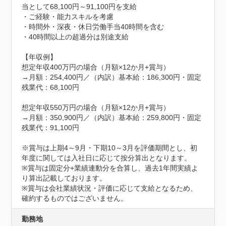
当として68,100円～91,100円を支給

・ご経験・能力スキルを考慮

・時間外・深夜・休日労働手当40時間を含む

・40時間以上の超過分は別途支給

【年収例】

想定年収400万円の場合（月額×12か月+賞与）

→月額：254,400円／（内訳）基本給：186,300円・固定
残業代：68,100円

想定年収550万円の場合（月額×12か月+賞与）

→月額：350,900円／（内訳）基本給：259,800円・固定
残業代：91,100円

※賞与は上期4～9月・下期10～3月を評価期間とし、初
年度に関しては入社日に応じて按分算出となります。

※賞与は固定分+業績連動分を合算し、過去1年間実績よ
り算出記載しております。

※賞与は会社業績状況・評価に応じて支給となるため、
確約するものではございません。
勤務地