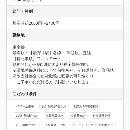
給与・報酬
想定時給2000円〜2400円
勤務地
東京都
最寄駅：【最寄り駅】各線 「渋谷駅」直結

【特記事項】フルリモート

勤務開始から約1週間後より在宅勤務開始。

※環境整備進捗によって前後あり。それ以降も、業務状
況や当社都合で出社勤務に変更の可能性あり。

　ご了承いただける方でお願いいたします。
こだわり条件
40代～活躍中
駅から徒歩5分以内
残業月20時間未満
10時以降出社OK
土日祝日休み
交通費支給
社会保険完備
20～30代活躍中
完全週休二日制
リモートワーク（在宅勤務）可