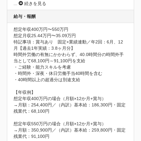
...
続きを見る
給与・報酬
想定年収400万円〜550万円
想定月収25.44万円〜35.09万円
特記事項：賞与あり　固定+業績連動／年2回：6月、12
月【過去1年実績：3.8ヶ月分】

時間外労働の有無にかかわらず、40.0時間分の時間外手
当として68,100円～91,100円を支給

・ご経験・能力スキルを考慮

・時間外・深夜・休日労働手当40時間を含む

・40時間以上の超過分は別途支給

【年収例】

想定年収400万円の場合（月額×12か月+賞与）

→月額：254,400円／（内訳）基本給：186,300円・固定
残業代：68,100円

想定年収550万円の場合（月額×12か月+賞与）

→月額：350,900円／（内訳）基本給：259,800円・固定
残業代：91,100円
