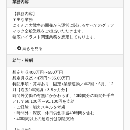
業務内容
【職務内容】

▼主な業務

にゃんこ大戦争の開発から運営に関わるすべてのグラフ
ィック全般業務をご担当いただきます。

幅広いイラスト関連業務を想定しております。

...
続きを見る
給与・報酬
想定年収400万円〜550万円
想定月収25.44万円〜35.09万円
特記事項：賞与あり　固定+業績連動／年2回：6月、12
月【過去1年実績：3.8ヶ月分】

時間外労働の有無にかかわらず、40時間分の時間外手当
として68,100円～91,100円を支給

・ご経験・能力スキルを考慮

・時間外・深夜・休日労働手当40時間を含む

・40時間以上の超過分は別途支給
