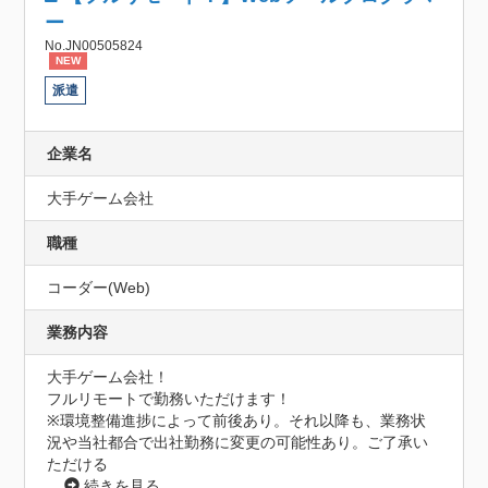
ー
No.JN00505824
NEW
派遣
企業名
大手ゲーム会社
職種
コーダー(Web)
業務内容
大手ゲーム会社！

フルリモートで勤務いただけます！

※環境整備進捗によって前後あり。それ以降も、業務状
況や当社都合で出社勤務に変更の可能性あり。ご了承い
ただける
...
続きを見る