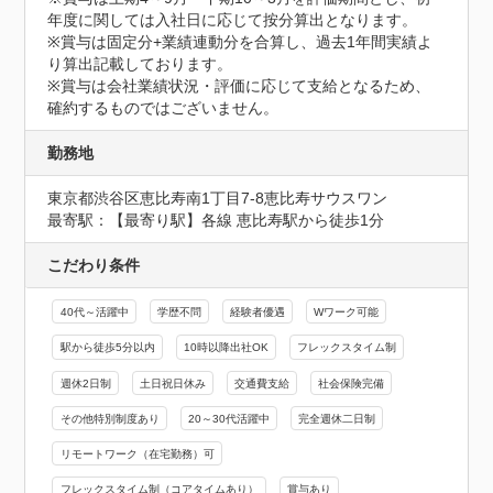
年度に関しては入社日に応じて按分算出となります。

※賞与は固定分+業績連動分を合算し、過去1年間実績よ
り算出記載しております。

※賞与は会社業績状況・評価に応じて支給となるため、
確約するものではございません。
勤務地
東京都渋谷区恵比寿南1丁目7-8恵比寿サウスワン
最寄駅：【最寄り駅】各線 恵比寿駅から徒歩1分
こだわり条件
40代～活躍中
学歴不問
経験者優遇
Wワーク可能
駅から徒歩5分以内
10時以降出社OK
フレックスタイム制
週休2日制
土日祝日休み
交通費支給
社会保険完備
その他特別制度あり
20～30代活躍中
完全週休二日制
リモートワーク（在宅勤務）可
フレックスタイム制（コアタイムあり）
賞与あり