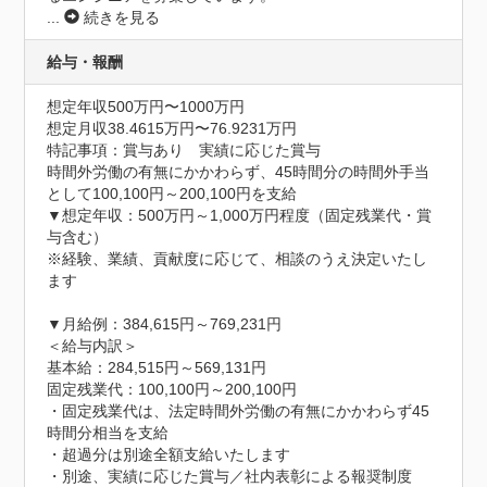
...
続きを見る
給与・報酬
想定年収500万円〜1000万円
想定月収38.4615万円〜76.9231万円
特記事項：賞与あり　実績に応じた賞与

時間外労働の有無にかかわらず、45時間分の時間外手当
として100,100円～200,100円を支給

▼想定年収：500万円～1,000万円程度（固定残業代・賞
与含む）

※経験、業績、貢献度に応じて、相談のうえ決定いたし
ます

▼月給例：384,615円～769,231円

＜給与内訳＞

基本給：284,515円～569,131円

固定残業代：100,100円～200,100円

・固定残業代は、法定時間外労働の有無にかかわらず45
時間分相当を支給

・超過分は別途全額支給いたします

・別途、実績に応じた賞与／社内表彰による報奨制度