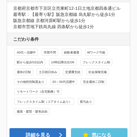
京都府京都市下京区立売東町12-1日土地京都四条通ビル
最寄駅：【最寄り駅】阪急京都線 烏丸駅から徒歩1分

阪急京都線 京都河原町駅から徒歩1分

京都市営地下鉄烏丸線 四条駅から徒歩1分
こだわり条件
40代～活躍中
学歴不問
経験者優遇
Wワーク可能
駅から徒歩5分以内
10時以降出社OK
フレックスタイム制
週休2日制
土日祝日休み
交通費支給
社会保険完備
その他特別制度あり
20～30代活躍中
完全週休二日制
リモートワーク（在宅勤務）可
フレックスタイム制（コアタイムあり）
賞与あり
服装・髪型・髪色自由
詳細を見る
気になる