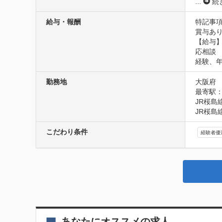
...
続
給与・報酬
特記事項
賞与あり
【給与】
応相談

経験、
勤務地
大阪府
最寄駅：
JR桜島
JR桜島
こだわり条件
経験者優
あなたにオススメの求人