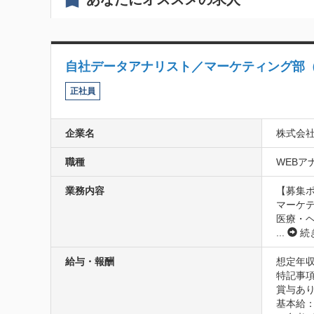
自社データアナリスト／マーケティング部
正社員
企業名
株式会
職種
WEBアナ
業務内容
【募集ポ
マーケ
医療・
...
続
給与・報酬
想定年収
特記事項
賞与あり
基本給：2