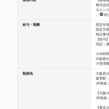
株式会社
タエン
...
続
給与・報酬
想定年収
想定月収7
特記事項
【給与】
内訳：基本
※30時
※超過分
※管理
勤務地
大阪府
最寄駅：
JR各線
【大阪オ
JR各線
【東京オ