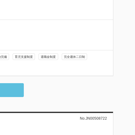
険完備
育児支援制度
退職金制度
完全週休二日制
No.JN00508722