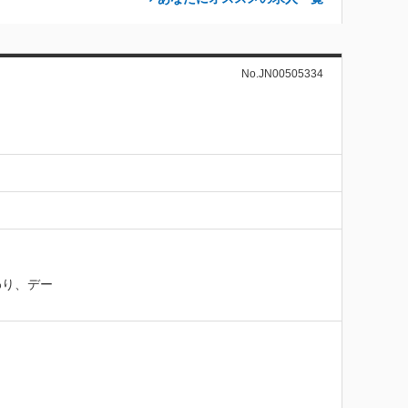
No.JN00505334
わり、デー