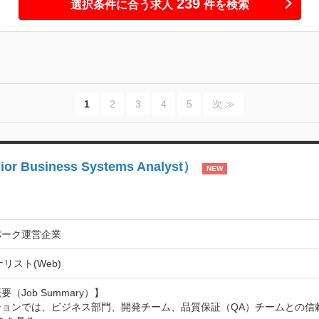
239
選択条件に合う求人
件を検索
1
2
3
4
5
次 ≫
iness Systems Analyst）
NEW
パーク運営企業
リスト(Web)
（Job Summary）】

ションでは、ビジネス部門、開発チーム、品質保証（QA）チームとの信