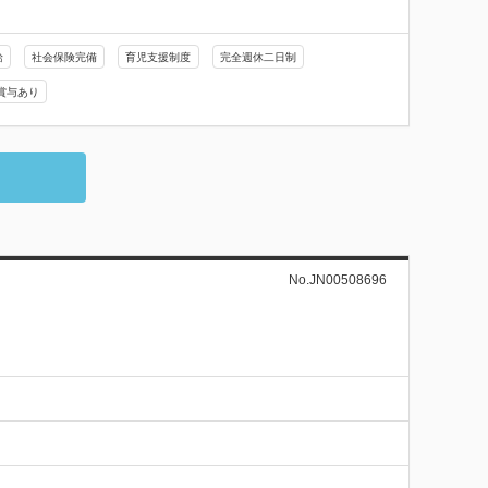
給
社会保険完備
育児支援制度
完全週休二日制
賞与あり
No.JN00508696