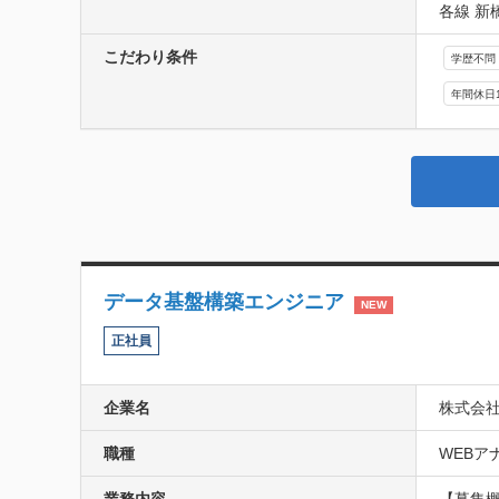
各線 新
こだわり条件
学歴不問
年間休日
データ基盤構築エンジニア
NEW
正社員
企業名
株式会社T
職種
WEBアナ
業務内容
【募集概