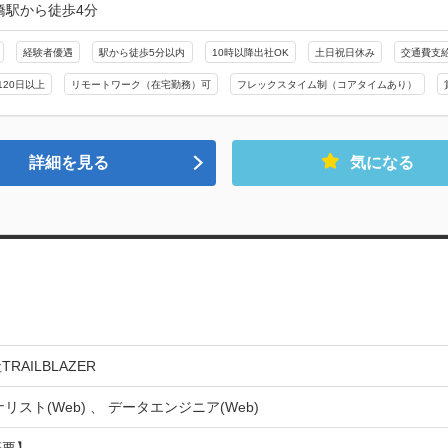
橋駅から徒歩4分
経験者優遇
駅から徒歩5分以内
10時以降出社OK
土日祝日休み
交通費支
120日以上
リモートワーク（在宅勤務）可
フレックスタイム制（コアタイムあり）
詳細を見る
気になる
RAILBLAZER
リスト(Web) 、 データエンジニア(Web)
要】
