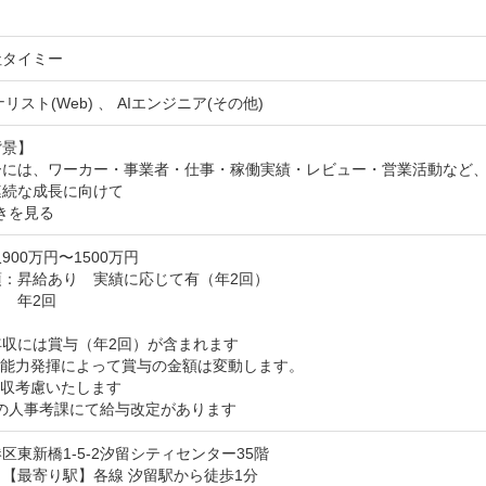
社タイミー
リスト(Web) 、 AIエンジニア(その他)
景】

ーには、ワーカー・事業者・仕事・稼働実績・レビュー・営業活動など
連続な成長に向けて
きを見る
900万円〜1500万円
：昇給あり　実績に応じて有（年2回）

　年2回



収には賞与（年2回）が含まれます

能力発揮によって賞与の金額は変動します。

収考慮いたします

回の人事考課にて給与改定があります
区東新橋1-5-2汐留シティセンター35階
【最寄り駅】各線 汐留駅から徒歩1分
