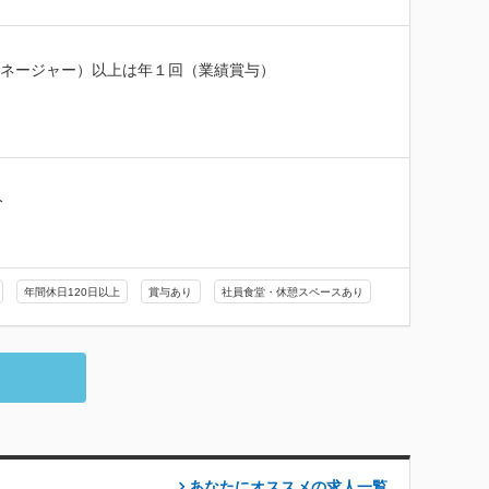
ネージャー）以上は年１回（業績賞与）



年間休日120日以上
賞与あり
社員食堂・休憩スペースあり
あなたにオススメの求人
一覧