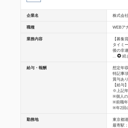
企業名
株式会
職種
WEBアナ
業務内容
【募集背
タイミ
後の非
...
続
給与・報酬
想定年収
特記事項
賞与あり
【給与】
※上記年
※個人の
※前職年
※年2
勤務地
東京都港
最寄駅：