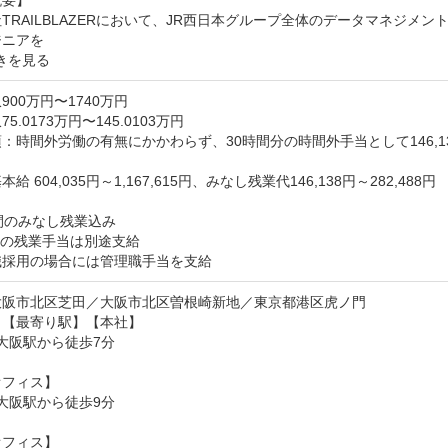
TRAILBLAZERにおいて、JR西日本グループ全体のデータマネジ
ジニアを
きを見る
900万円〜1740万円
5.0173万円〜145.0103万円
：時間外労働の有無にかかわらず、30時間分の時間外手当として146,138円


給 604,035円～1,167,615円、みなし残業代146,138円～282,488円

間のみなし残業込み

の残業手当は別途支給

職採用の場合には管理職手当を支給
大阪市北区芝田／大阪市北区曽根崎新地／東京都港区虎ノ門
【最寄り駅】【本社】

 大阪駅から徒歩7分

フィス】

 大阪駅から徒歩9分

フィス】
