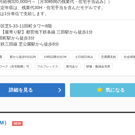
月給例320,000円～［月30時間の残業代・住宅手当込み］）

定年収は、残業代30H・住宅手当を含んだモデルです。

は1分単位で支給します。
区芝5-33-11田町タワー8階
【最寄り駅】都営地下鉄各線 三田駅から徒歩1分

 田町駅から徒歩3分

鉄三田線 芝公園駅から徒歩8分
遇
駅から徒歩5分以内
10時以降出社OK
土日祝日休み
交通費支給
社会保
ワーク（在宅勤務）可
フルフレックス
賞与あり
研修・勉強会充実
詳細を見る
気になる
dM）
NEW