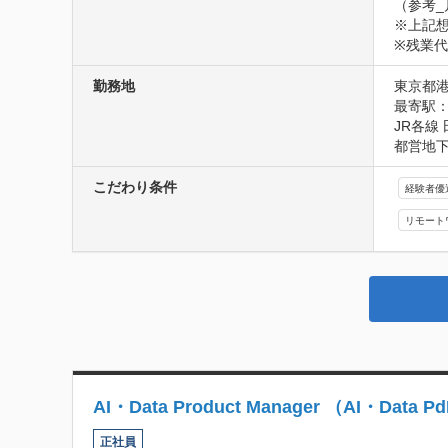
（参考_
※上記想
※残業代
勤務地
東京都港
最寄駅：
JR各線
都営地下
こだわり条件
経験者優
リモート
AI・Data Product Manager （AI・Data P
正社員