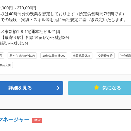


,000円～270,000円

収は40時間分の残業を想定しております（所定労働時間7時間です）

までの経験・実績・スキル等を元に当社規定に基づき決定いたします。
区東新橋1-8-1電通本社ビル21階
【最寄り駅】各線 汐留駅から徒歩2分

橋駅から徒歩3分
遇
駅から徒歩5分以内
10時以降出社OK
土日祝日休み
交通費支給
社会保
強会充実
詳細を見る
気になる
ンマネージャー
NEW