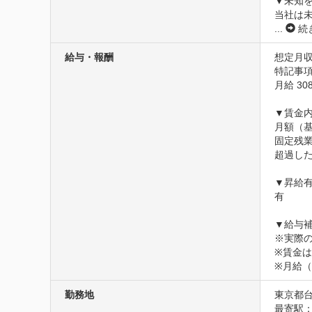
▼未知を
当社は
...
続
給与・報酬
想定月収3
特記事項
月給 308
▼賃金内
月額（基本
固定残業
超過した
▼昇給有
有

▼給与補
※実際
※賃金
※月給
勤務地
東京都台
最寄駅：