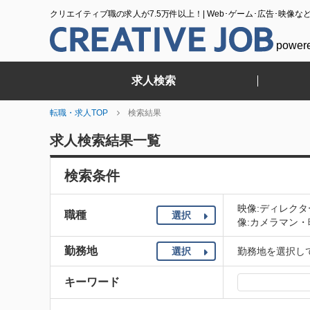
クリエイティブ職の求人が7.5万件以上！| Web･ゲーム･広告･映像な
power
求人検索
転職・求人TOP
検索結果
求人検索結果一覧
検索条件
映像:ディレク
職種
選択
像:カメラマン・
勤務地
選択
勤務地を選択し
キーワード