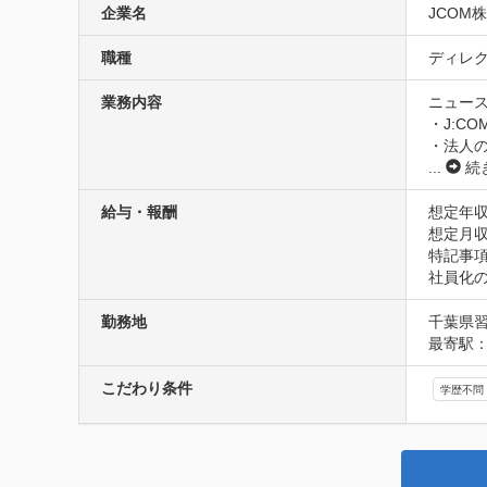
企業名
JCOM
職種
ディレク
業務内容
ニュース
・J:C
・法人
...
続
給与・報酬
想定年収
想定月収
特記事項
社員化
勤務地
千葉県習
最寄駅
こだわり条件
学歴不問