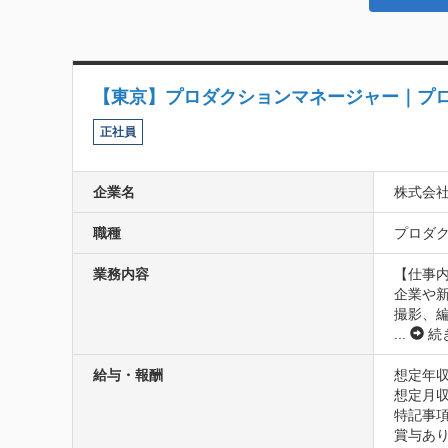
【東京】プロダクションマネージャー｜プ
正社員
企業名
株式会
職種
プロダク
業務内容
【仕事内
企業や
撮影、
...
続
給与・報酬
想定年収
想定月収
特記事項
賞与あり