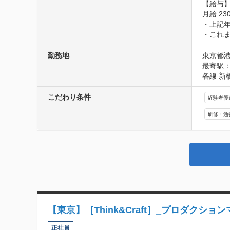
【給与】
月給 230
・上記年
・これ
勤務地
東京都港
最寄駅：
各線 新
こだわり条件
経験者優
研修・勉
【東京】［Think&Craft］_プロダクショ
正社員