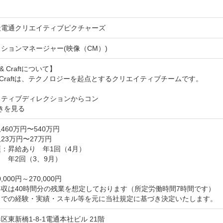
社電通クリエイティブピクチャーズ
ションマネージャー(映像（CM）)
 & Craftについて】

k & Craftは、テクノロジーを起点とするクリエイティブチームです。

イティブディレクションからコン
きを見る
460万円〜540万円
23万円〜27万円
：昇給あり　年1回（4月）

　年2回（3、9月）



,000円～270,000円

収は40時間分の残業を想定しております（所定労働時間7時間です）

までの経験・実績・スキル等を元に当社規定に基づき決定いたします。
区東新橋1-8-1電通本社ビル 21階