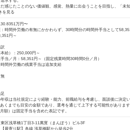
追求する。

未だ感じたことのない価値観、感覚、熱量に出会うことを目指し、「未
きを見る
0.8351万円〜
：時間外労働の有無にかかわらず、30時間分の時間外手当として58,35
,351円～

訳

給）：250,000円～

手当／月：58,351円～（固定残業時間30時間0分／月）

時間外労働の残業手当は追加支給

無

足

の年収は当社規定により経験・能力、前職給与を考慮し、面談後に決定い
はあくまでも目安の金額であり、選考を通じて上下する可能性があります
（月額）は固定手当を含めた表記です。
東区浅草橋1丁目3-11萬寳（まんぽう）ビル3F
【最寄り駅】各線 浅草橋駅から徒歩2分
