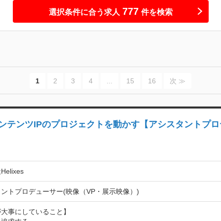
777
選択条件に合う求人
件を検索
1
2
3
4
...
15
16
次 ≫
ンテンツIPのプロジェクトを動かす【アシスタントプ
elixes
ントプロデューサー(映像（VP・展示映像）)
大事にしていること】
