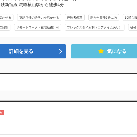
鉄新宿線 馬喰横山駅から徒歩4分
活かせる
英語以外の語学力を活かせる
経験者優遇
駅から徒歩5分以内
10時以
二日制
リモートワーク（在宅勤務）可
フレックスタイム制（コアタイムあり）
研修
詳細を見る
気になる
W