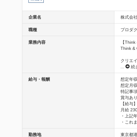
企業名
株式会
職種
プロダク
業務内容
【Think
Thin
クリエ
...
続
給与・報酬
想定年収
想定月収
特記事項
賞与あり
【給与】
月給 230
・上記年
・これ
勤務地
東京都港