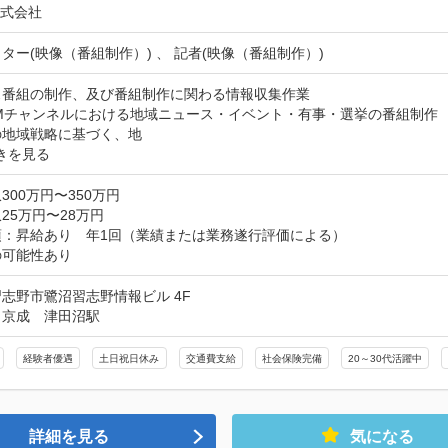
株式会社
ター(映像（番組制作）) 、 記者(映像（番組制作）)
番組の制作、及び番組制作に関わる情報収集作業

OMチャンネルにおける地域ニュース・イベント・有事・選挙の番組制作　
の地域戦略に基づく、地
きを見る
300万円〜350万円
25万円〜28万円
：昇給あり　年1回（業績または業務遂行評価による）

の可能性あり
志野市鷺沼習志野情報ビル 4F
：京成　津田沼駅
経験者優遇
土日祝日休み
交通費支給
社会保険完備
20～30代活躍中
詳細を見る
気になる