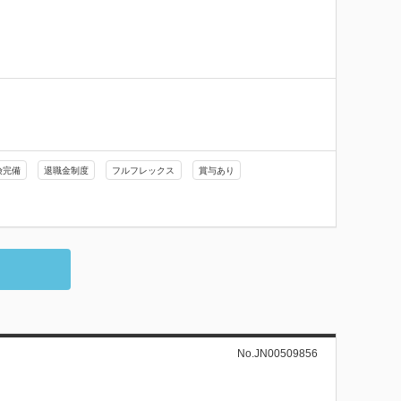
険完備
退職金制度
フルフレックス
賞与あり
No.JN00509856