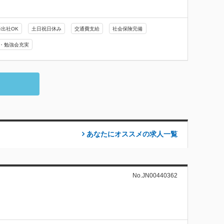
降出社OK
土日祝日休み
交通費支給
社会保険完備
・勉強会充実
あなたにオススメの求人
一覧
No.JN00440362