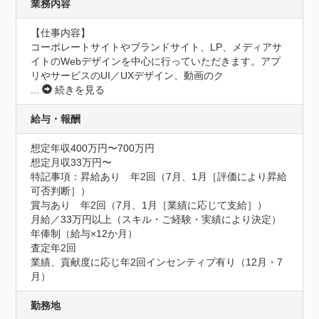
業務内容
【仕事内容】

コーポレートサイトやブランドサイト、LP、メディアサ
イトのWebデザインを中心に行っていただきます。アプ
リやサービスのUI／UXデザイン、動画のク
...
続きを見る
給与・報酬
想定年収400万円〜700万円
想定月収33万円〜
特記事項：昇給あり　年2回（7月、1月［評価により昇給
可否判断］）

賞与あり　年2回（7月、1月［業績に応じて支給］）

月給／33万円以上（スキル・ご経験・実績により決定）

年俸制（給与×12か月）

査定年2回

業績、貢献度に応じ年2回インセンティブ有り（12月・7
月）
勤務地