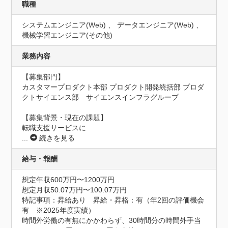
職種
システムエンジニア(Web) 、 データエンジニア(Web) 、
機械学習エンジニア(その他)
業務内容
【募集部門】

カスタマープロダクト本部 プロダクト開発統括部 プロダ
クトサイエンス部　サイエンスインフラグループ

【募集背景・現在の課題】

転職支援サービスに
...
続きを見る
給与・報酬
想定年収600万円〜1200万円
想定月収50.07万円〜100.07万円
特記事項：昇給あり　昇給・昇格：有（年2回の評価機会
有　※2025年度実績）

時間外労働の有無にかかわらず、30時間分の時間外手当