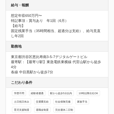
給与・報酬
想定年収650万円〜
特記事項：賞与あり　年1回（6月）

【給与】

固定残業手当（35時間相当、超過分は支給）、給与見直
し年2回
勤務地
東京都渋谷区恵比寿南3-5-7デジタルゲートビル
最寄駅：【最寄り駅】東急電鉄東横線 代官山駅から徒歩
4分

各線 中目黒駅から徒歩7分
こだわり条件
学歴不問
経験者優遇
駅から徒歩5分以内
10時以降出社OK
土日祝日休み
交通費支給
社会保険完備
家族手当
育児支援制度
退職金制度
完全週休二日制