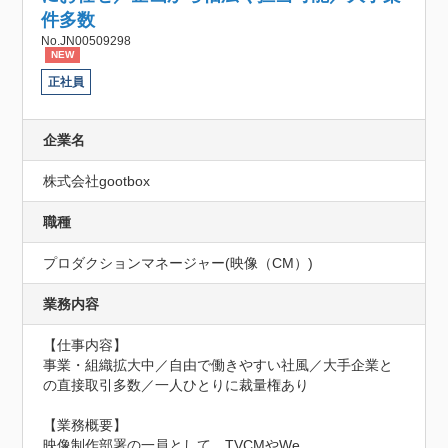
件多数
No.JN00509298
NEW
正社員
企業名
株式会社gootbox
職種
プロダクションマネージャー(映像（CM）)
業務内容
【仕事内容】

事業・組織拡大中／自由で働きやすい社風／大手企業と
の直接取引多数／一人ひとりに裁量権あり

【業務概要】

映像制作部署の一員として、TVCMやWe