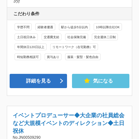
3分
こだわり条件
学歴不問
経験者優遇
駅から徒歩5分以内
10時以降出社OK
土日祝日休み
交通費支給
社会保険完備
完全週休二日制
年間休日120日以上
リモートワーク（在宅勤務）可
時短勤務相談可
賞与あり
服装・髪型・髪色自由
詳細を見る
気になる
イベントプロデューサー◆大企業の社員総会
など大規模イベントのディレクション◆土日
祝休
No.JN00509290