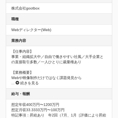
株式会社gootbox
職種
Webディレクター(Web)
業務内容
【仕事内容】

事業・組織拡大中／自由で働きやすい社風／大手企業と
の直接取引多数／一人ひとりに裁量権あり

【業務概要】

Webや映像制作だけではなく課題発見から
...
続きを見る
給与・報酬
想定年収400万円〜1200万円
想定月収33.3333万円〜100万円
特記事項：昇給あり　年2回（7月、1月［評価により昇給