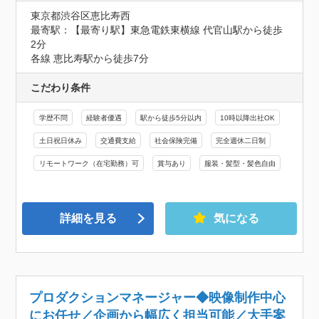
東京都渋谷区恵比寿西
最寄駅：【最寄り駅】東急電鉄東横線 代官山駅から徒歩
2分

各線 恵比寿駅から徒歩7分
こだわり条件
学歴不問
経験者優遇
駅から徒歩5分以内
10時以降出社OK
土日祝日休み
交通費支給
社会保険完備
完全週休二日制
リモートワーク（在宅勤務）可
賞与あり
服装・髪型・髪色自由
詳細を見る
気になる
プロダクションマネージャー◆映像制作中心
にお任せ／企画から幅広く担当可能／大手案