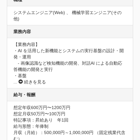
システムエンジニア(Web) 、 機械学習エンジニア(その
他)
業務内容
【業務内容】

・AI を活用した新機能とシステムの実行基盤の設計・開
発・運用

　- 画像認識など検知機能の開発、対話AI による自動応
答機能の開発と実行

・基盤
...
続きを見る
給与・報酬
想定年収600万円〜1200万円
想定月収50万円〜100万円
特記事項：昇給あり　年1回

給与形態：年俸制

月収（月給）：500,000円～1,000,000円 （固定残業代含
む）
