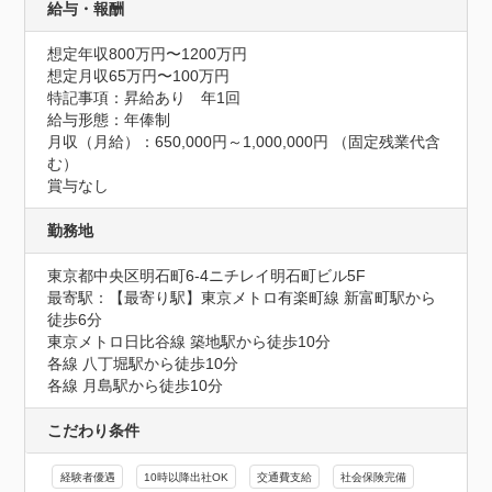
給与・報酬
想定年収800万円〜1200万円
想定月収65万円〜100万円
特記事項：昇給あり　年1回

給与形態：年俸制

月収（月給）：650,000円～1,000,000円 （固定残業代含
む）

賞与なし
勤務地
東京都中央区明石町6-4ニチレイ明石町ビル5F
最寄駅：【最寄り駅】東京メトロ有楽町線 新富町駅から
徒歩6分

東京メトロ日比谷線 築地駅から徒歩10分

各線 八丁堀駅から徒歩10分

各線 月島駅から徒歩10分
こだわり条件
経験者優遇
10時以降出社OK
交通費支給
社会保険完備