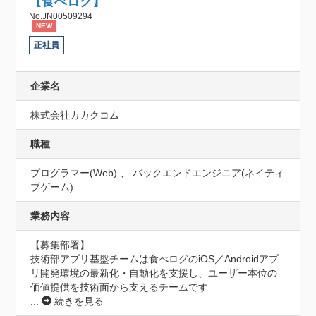
【食べログ】
No.JN00509294
NEW
正社員
企業名
株式会社カカクコム
職種
プログラマー(Web) 、 バックエンドエンジニア(ネイティ
ブゲーム)
業務内容
【募集部署】

技術部アプリ基盤チームは食べログのiOS／Androidアプ
リ開発環境の最新化・自動化を支援し、ユーザー本位の
価値提供を技術面から支えるチームです
...
続きを見る