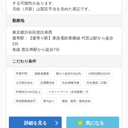
する可能性があります。

月給（月額）は固定手当を含めた表記です。
勤務地
東京都渋谷区恵比寿西
最寄駅：【最寄り駅】東急電鉄東横線 代官山駅から徒歩
2分

各線 恵比寿駅から徒歩7分
こだわり条件
学歴不問
経験者優遇
駅から徒歩5分以内
10時以降出社OK
土日祝日休み
交通費支給
社会保険完備
完全週休二日制
年間休日120日以上
リモートワーク（在宅勤務）可
時短勤務相談可
賞与あり
服装・髪型・髪色自由
詳細を見る
気になる