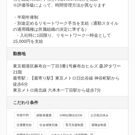
※評価等級によって、時間管理方法が異なります

・半期年俸制

・別途定めるリモートワーク手当を支給（通勤スタイル
の適用職種は所属組織の決定に準ずる）

　‐ 入社時に1回限り、リモートワーク一時金として
15,000円を支給
勤務地
東京都港区麻布台一丁目3番1号麻布台ヒルズ 森JPタワー
21階
最寄駅：【最寄り駅】東京メトロ日比谷線 神谷町駅から
徒歩6分

東京メトロ南北線 六本木一丁目駅から徒歩7分
こだわり条件
学歴不問
経験者優遇
10時以降出社OK
土日祝日休み
交通費支給
社会保険完備
育児支援制度
退職金制度
年間休日120日以上
リモートワーク（在宅勤務）可