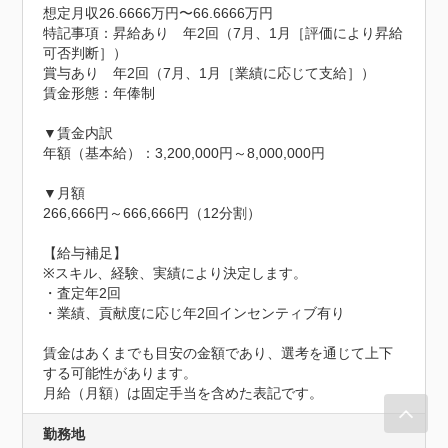
想定月収26.6666万円〜66.6666万円
特記事項：昇給あり　年2回（7月、1月［評価により昇給
可否判断］）

賞与あり　年2回（7月、1月［業績に応じて支給］）

賃金形態：年俸制

▼賃金内訳

年額（基本給）：3,200,000円～8,000,000円

▼月額

266,666円～666,666円（12分割）

【給与補足】

※スキル、経験、実績により決定します。

・査定年2回

・業績、貢献度に応じ年2回インセンティブ有り

賃金はあくまでも目安の金額であり、選考を通じて上下
する可能性があります。

月給（月額）は固定手当を含めた表記です。
勤務地