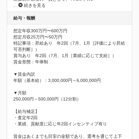
...
続きを見る
給与・報酬
想定年収300万円〜600万円
想定月収25万円〜50万円
特記事項：昇給あり　年2回（7月、1月［評価により昇給
可否判断］）

賞与あり　年2回（7月、1月［業績に応じて支給］）

賃金形態：年俸制

▼賃金内訳

年額（基本給）：3,000,000円～6,000,000円

▼月額

250,000円～500,000円（12分割）

【給与補足】

・査定年2回

・業績、貢献度に応じ年2回インセンティブ有り

賃金はあくまでも目安の金額であり、選考を通じて上下