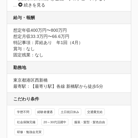
...
続きを見る
給与・報酬
想定年収400万円〜800万円
想定月収33.3万円〜66.6万円
特記事項：昇給あり　年1回（4月）

賞与：なし

固定残業：なし
勤務地
東京都港区西新橋
最寄駅：【最寄り駅】各線 新橋駅から徒歩5分
こだわり条件
学歴不問
経験者優遇
土日祝日休み
交通費支給
社会保険完備
20～30代活躍中
服装・髪型・髪色自由
研修・勉強会充実