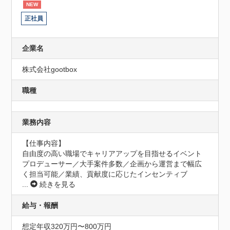
NEW
正社員
企業名
株式会社gootbox
職種
業務内容
【仕事内容】

自由度の高い職場でキャリアアップを目指せるイベント
プロデューサー／大手案件多数／企画から運営まで幅広
く担当可能／業績、貢献度に応じたインセンティブ
...
続きを見る
給与・報酬
想定年収320万円〜800万円