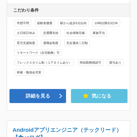
こだわり条件
学歴不問
経験者優遇
駅から徒歩5分以内
10時以降出社OK
土日祝日休み
交通費支給
社会保険完備
家族手当
育児支援制度
退職金制度
完全週休二日制
リモートワーク（在宅勤務）可
フレックスタイム制（コアタイムあり）
時短勤務相談可
賞与あり
研修・勉強会充実
詳細を見る
気になる
Androidアプリエンジニア（テックリード）