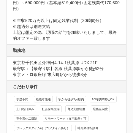
円）～690,000円（基本給519,400円+固定残業代170,600
円）

※年収520万円以上は固定残業代制（30時間分）

※超過分は別途支給

上記は想定の為、現職の給与を加味いたしまして、最終
的オファー致します
勤務地
東京都千代田区外神田4-14-1秋葉原 UDX 21F
最寄駅：【最寄り駅】各線 秋葉原駅から徒歩2分

東京メトロ銀座線 末広町駅から徒歩3分
こだわり条件
学歴不問
経験者優遇
駅から徒歩5分以内
10時以降出社OK
土日祝日休み
社会保険完備
育児支援制度
退職金制度
完全週休二日制
リモートワーク（在宅勤務）可
フレックスタイム制（コアタイムあり）
時短勤務相談可