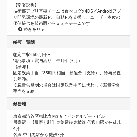
【部署説明】

技術部アプリ基盤チームは食べログのiOS／Androidアプ
リ開発環境の最新化・自動化を支援し、ユーザー本位の
価値提供を技術面から支えるチームです
...
続きを見る
給与・報酬
想定年収650万円〜
特記事項：賞与あり　年1回（6月）

【給与】

固定残業手当（35時間相当、超過分は支給）、給与見直
し年2回

※裁量労働制の場合は固定残業手当に代わって裁量労働
手当を支給
勤務地
東京都渋谷区恵比寿南3-5-7デジタルゲートビル
最寄駅：【最寄り駅】東急電鉄東横線 代官山駅から徒歩
4分

各線 中目黒駅から徒歩7分