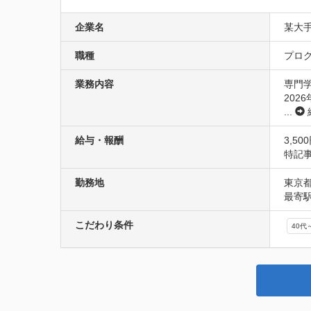
企業名
某大
職種
プログ
業務内容
専門学
202
...
給与・報酬
3,5
特記
勤務地
東京
最寄
こだわり条件
40代