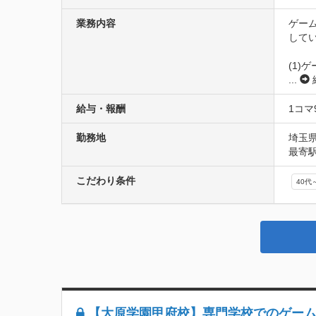
業務内容
ゲー
してい
...
給与・報酬
1コマ
勤務地
埼玉
最寄
こだわり条件
40代
【大原学園甲府校】専門学校でのゲーム