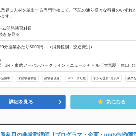
ム業界に人材を輩出する専門学校にて、下記の通り様々な科目のいずれ
ます。

続きを見る
90分授業あたり5000円～（消費税別、交通費別）
県
駅：JR・東武アーバンパークライン・ニューシャトル「大宮駅」東口（
～活躍中
未経験者歓迎
経験者優遇
Wワーク可能
駅から徒歩5分以内
残業
詳細を見る
気になる
系科目の非常勤講師【プログラマ・企画・unity制作実