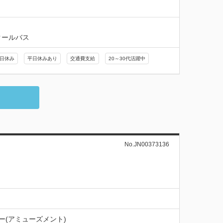
クールバス
日休み
平日休みあり
交通費支給
20～30代活躍中
No.JN00373136
ー(アミューズメント)