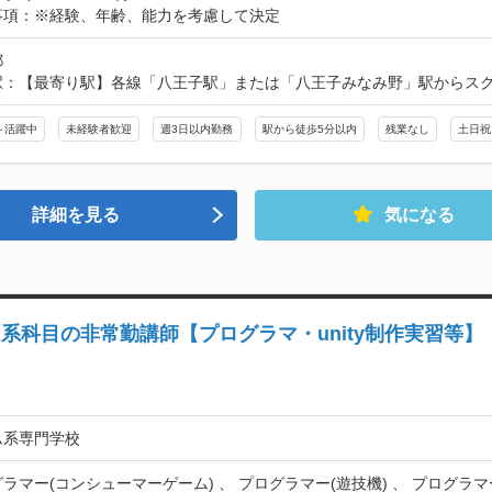
事項：※経験、年齢、能力を考慮して決定
都
駅：【最寄り駅】各線「八王子駅」または「八王子みなみ野」駅からス
～活躍中
未経験者歓迎
週3日以内勤務
駅から徒歩5分以内
残業なし
土日祝
詳細を見る
気になる
科目の非常勤講師【プログラマ・unity制作実習等】
ム系専門学校
ラマー(コンシューマーゲーム) 、 プログラマー(遊技機) 、 プログラマ