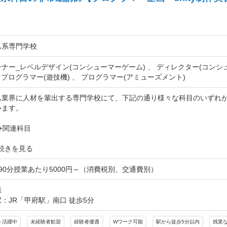
ム系専門学校
ナー_レベルデザイン(コンシューマーゲーム) 、 ディレクター(コンシ
、 プログラマー(遊技機) 、 プログラマー(アミューズメント)
ム業界に人材を輩出する専門学校にて、下記の通り様々な科目のいずれ
ます。

++関連科目

続きを見る
90分授業あたり5000円～（消費税別、交通費別）
県
：JR「甲府駅」南口 徒歩5分
～活躍中
未経験者歓迎
経験者優遇
Wワーク可能
駅から徒歩5分以内
残業