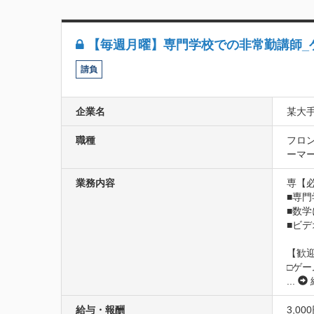
【毎週月曜】専門学校での非常勤講師_
請負
企業名
某大
職種
フロン
ーマー
業務内容
専【必
■専門
■数学
■ビ
【歓迎
□ゲ
...
給与・報酬
3,0