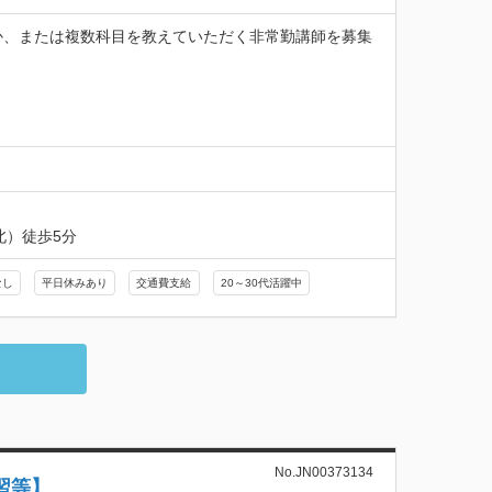
か、または複数科目を教えていただく非常勤講師を募集
北）徒歩5分
なし
平日休みあり
交通費支給
20～30代活躍中
No.JN00373134
習等】