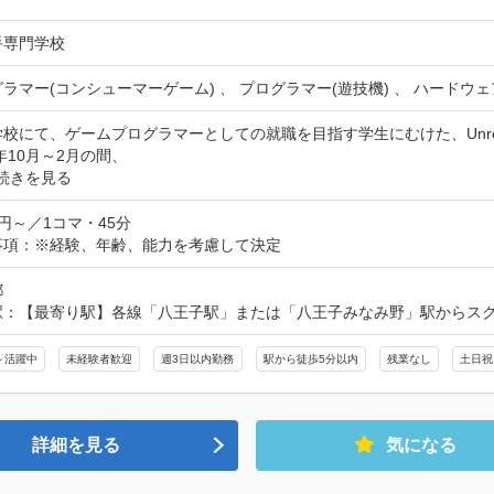
手専門学校
ラマー(コンシューマーゲーム) 、 プログラマー(遊技機) 、 ハードウェ
校にて、ゲームプログラマーとしての就職を目指す学生にむけた、Unreal 
6年10月～2月の間、
続きを見る
00円～／1コマ・45分
事項：※経験、年齢、能力を考慮して決定
都
駅：【最寄り駅】各線「八王子駅」または「八王子みなみ野」駅からス
～活躍中
未経験者歓迎
週3日以内勤務
駅から徒歩5分以内
残業なし
土日祝
詳細を見る
気になる