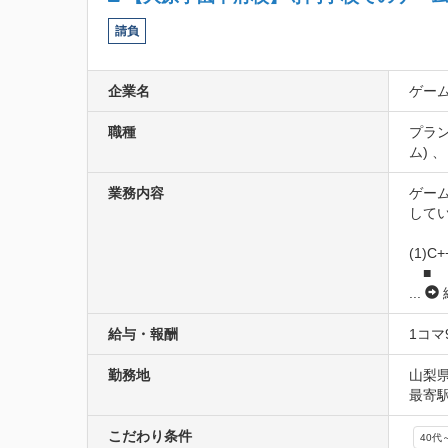
請負
企業名
ゲー
職種
プラン
ム) 
業務内容
ゲー
してい
(1)C
　■
...
給与・報酬
1コマ
勤務地
山梨
最寄駅
こだわり条件
40代