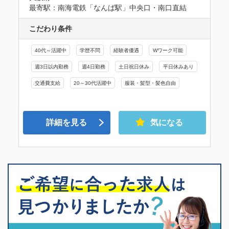
最寄駅：南海電鉄「なんば駅」中央口・南口直結
こだわり条件
40代～活躍中
学歴不問
経験者優遇
Wワーク可能
週3日以内勤務
週4日勤務
土日祝日休み
平日休みあり
交通費支給
20～30代活躍中
服装・髪型・髪色自由
詳細を見る
気になる