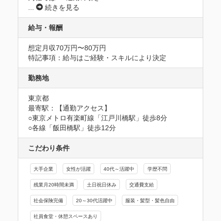
...
続きを見る
給与・報酬
想定月収70万円〜80万円
特記事項：給与はご経験・スキルにより決定
勤務地
東京都
最寄駅：【通勤アクセス】

○東京メトロ有楽町線「江戸川橋駅」徒歩8分　

○各線「飯田橋駅」徒歩12分
こだわり条件
大手企業
女性が活躍
40代～活躍中
学歴不問
残業月20時間未満
土日祝日休み
交通費支給
社会保険完備
20～30代活躍中
服装・髪型・髪色自由
社員食堂・休憩スペースあり