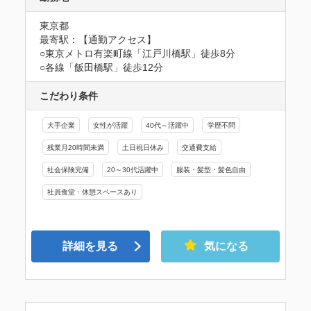
東京都
最寄駅：【通勤アクセス】

○東京メトロ有楽町線「江戸川橋駅」徒歩8分　

○各線「飯田橋駅」徒歩12分
こだわり条件
大手企業
女性が活躍
40代～活躍中
学歴不問
残業月20時間未満
土日祝日休み
交通費支給
社会保険完備
20～30代活躍中
服装・髪型・髪色自由
社員食堂・休憩スペースあり
詳細を見る
気になる