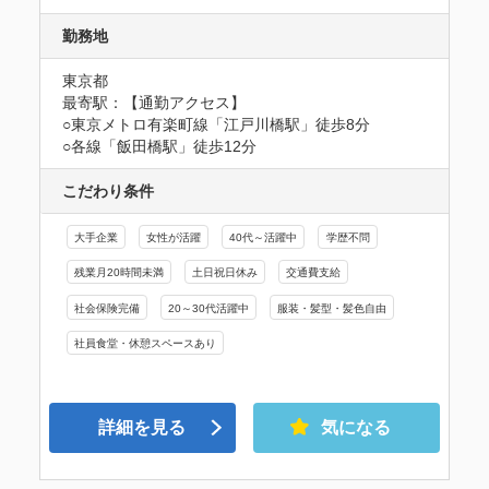
勤務地
東京都
最寄駅：【通勤アクセス】

○東京メトロ有楽町線「江戸川橋駅」徒歩8分　

○各線「飯田橋駅」徒歩12分
こだわり条件
大手企業
女性が活躍
40代～活躍中
学歴不問
残業月20時間未満
土日祝日休み
交通費支給
社会保険完備
20～30代活躍中
服装・髪型・髪色自由
社員食堂・休憩スペースあり
詳細を見る
気になる