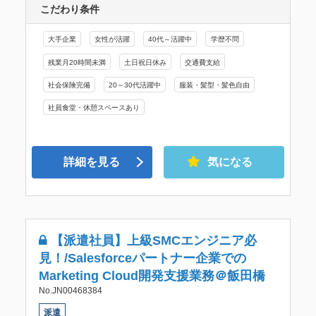
こだわり条件
大手企業
女性が活躍
40代～活躍中
学歴不問
残業月20時間未満
土日祝日休み
交通費支給
社会保険完備
20～30代活躍中
服装・髪型・髪色自由
社員食堂・休憩スペースあり
詳細を見る
気になる
【派遣社員】上級SMCエンジニア必
見！/Salesforceパートナー企業での
Marketing Cloud開発支援業務＠飯田橋
No.JN00468384
派遣