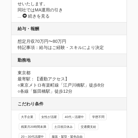
せいたします。

同社ではMA運用の引き
...
続きを見る
給与・報酬
想定月収70万円〜80万円
特記事項：給与はご経験・スキルにより決定
勤務地
東京都
最寄駅：【通勤アクセス】

○東京メトロ有楽町線「江戸川橋駅」徒歩8分　

○各線「飯田橋駅」徒歩12分
こだわり条件
大手企業
女性が活躍
40代～活躍中
学歴不問
残業月20時間未満
土日祝日休み
交通費支給
20～30代活躍中
服装・髪型・髪色自由