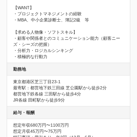
【WANT】

・プロジェクトマネジメントの経験

・MBA、中小企業診断士、簿記2級　等

【求める人物像・ソフトスキル】

・顧客や関係者とのコミュニケーション能力（顧客ニー
ズ・シーズの把握）

・分析力・ロジカルシンキング

・積極的な行動力
勤務地
東京都港区芝三丁目23-1
最寄駅：都営地下鉄三田線 芝公園駅から徒歩2分

都営地下鉄各線 三田駅から徒歩4分

JR各線 田町駅から徒歩9分
給与・報酬
想定年収680万円〜1100万円
想定月収45万円〜75万円