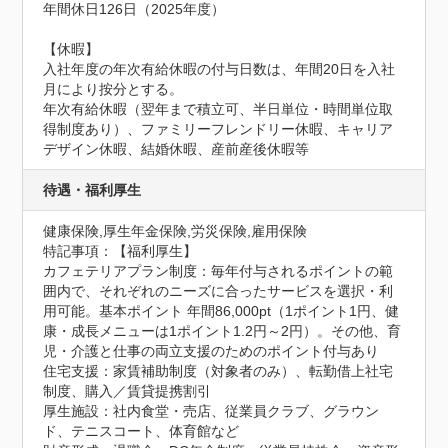
年間休日126日（2025年度）

【休暇】

入社年度の年次有給休暇の付与日数は、年間20日を入社
月により按分とする。

年次有給休暇（翌年まで積立可、半日単位・時間単位取
得制度あり）、ファミリーフレンドリー休暇、キャリア
デザイン休暇、結婚休暇、産前産後休暇等
待遇・福利厚生
健康保険,厚生年金保険,労災保険,雇用保険
特記事項：【福利厚生】

カフェテリアプラン制度：毎年付与されるポイントの範
囲内で、それぞれのニーズに合ったサービスを選択・利
用可能。基本ポイント 年間86,000pt（1ポイント1円、健
康・成長メニューは1ポイント1.2円～2円）。その他、育
児・介護と仕事の両立支援のためのポイント付与あり

住宅支援：家賃補助制度（対象者のみ）、転勤借上社宅
制度、購入／賃貸提携割引

厚生施設：社内食堂・売店、従業員クラブ、グラウン
ド、テニスコート、体育館など
