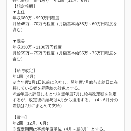
特記事項：賞与あり　年2回（12月、6月）

【想定報酬】

▼主任

年収680万～990万円程度

月給45万～70万円程度（月額基本給35万～60万円程度を
含む）

▼課長

年収930万～1100万円程度

月給55万～75万円程度（月額基本給55万～75万円程度を
含む）

【給与改定】

年1回（4月）

※当年度2月1日以前に入社し、翌年度7月給与支給日に在
籍している者を昇降給の対象とする。

※当年度の評価にもとづき翌年度7月に給与改定額を決定
するが、改定後の給与は4月から適用する。（4～6月分の
差額は7月にまとめて支給）

【賞与】

年2回（12月、6月）

※査定期間は事業年度単位（4月～翌3月）とする。
