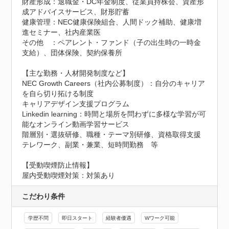
財産形成：退職金・DC年金制度、従業員持株会、資産形
成アドバイスサービス、財形貯蓄

健康管理：NEC健康保険組合、人間ドック補助、健康増
進セミナー、社内産業医

その他　：ペアレント・ファンド（子の出生時の一時金
支給）、団体保険、契約保養所

【主な勤務・人材開発制度など】

NEC Growth Careers（社内公募制度）：自分のキャリア
を自ら切り拓ける制度

キャリアデザイン支援プログラム

Linkedin learning：時間と場所を問わずに多様な学習が可
能なオンライン動画学習サービス

階層別・選抜研修、職種・テーマ別研修、資格取得支援

テレワーク、副業・兼業、短時間勤務　等
【受動喫煙防止情報】
屋内受動喫煙対策：対策あり
こだわり条件
学歴不問
即日スタート
経験者優遇
Wワーク可能