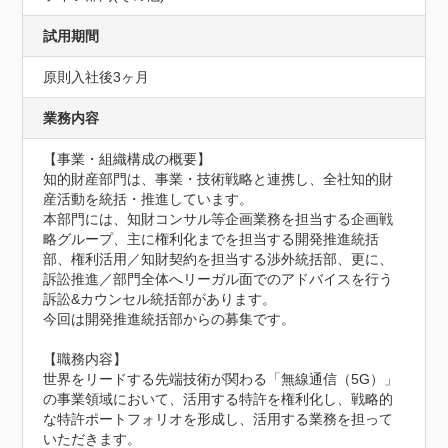
試用期間
原則入社後3ヶ月
業務内容
【事業・組織構成の概要】

知的財産部門は、事業・技術戦略と連携し、全社知的財
産活動を統括・推進しています。

本部門には、知財コンサル等企画業務を担当する企画戦
略グループ、主に権利化までを担当する開発推進統括
部、権利活用／知財契約を担当する渉外統括部、更に、
訴訟推進／部門全体へリーガル面でのアドバイスを行う
訴訟&カウンセル統括部があります。

今回は開発推進統括部からの募集です。

【職務内容】

世界をリードする先端技術が関わる「無線通信（5G）」
の事業領域において、活用する特許を権利化し、戦略的
な特許ポートフォリオを形成し、活用する業務を担って
いただきます。
