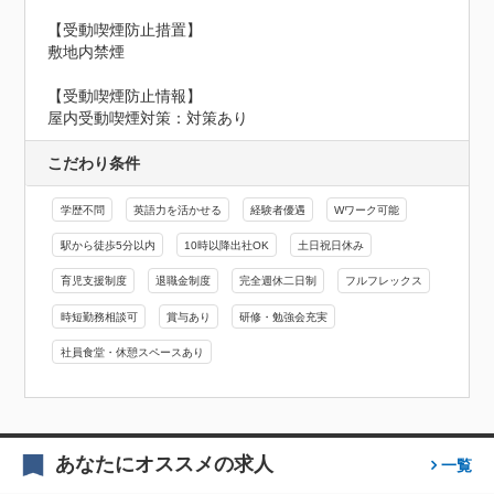
【受動喫煙防止措置】

敷地内禁煙
【受動喫煙防止情報】
屋内受動喫煙対策：対策あり
こだわり条件
学歴不問
英語力を活かせる
経験者優遇
Wワーク可能
駅から徒歩5分以内
10時以降出社OK
土日祝日休み
育児支援制度
退職金制度
完全週休二日制
フルフレックス
時短勤務相談可
賞与あり
研修・勉強会充実
社員食堂・休憩スペースあり
あなたにオススメの求人
一覧