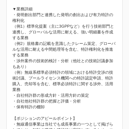
▼業務詳細

・発明創出部門と連携した発明の創出および有力特許の
権利化

（例1）標準化提案（主に3GPPなど）を行う技術部門と
連携し、グローバルな活用に耐える、強い明細書を作成
する業務

（例2）規格書の記載を意識したクレーム策定、グローバ
ルな活用に耐える中間処理等を含む、特許権利化を推進
する業務

・渉外案件の技術的検討・分析（他社との技術討議参加
もあり）

（例）無線系標準必須特許の領域における特許交渉の技
術討議、プールライセンス機関への特許認定申請、特許
購入、売却等を含む、標準必須特許に関する渉外、活用
業務

・自社特許群の形成方針・活用方針の策定

・自社他社特許群の把握と評価・分析

・保有特許の棚卸

【ポジションのアピールポイント】

・無線通信事業は当社でも成長事業の一つとして掲げら