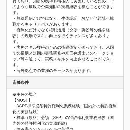
れており、知財の獲得も積極的に実施しているため、そ
のような環境で企業知財の実務経験を積むことができま
す。

・無線通信だけではなく、生体認証、AIなど他領域へ挑
戦するキャリアパスがあります。

・権利化だけでなく権利活用（交渉・訴訟等の係争経
験）の現場でスキル向上を行うチャンスが多くありま
す。

・実務スキル獲得のための指導体制が整っており、米国
での長期／短期の実務研修や米国弁護士とのワークショ
ップ等を通じて、実務スキルを向上させることができま
す。

・海外拠点での業務のチャンスがあります。
応募条件
※主任の場合

【MUST】

・3GPP標準必須特許権利化業務経験（国内外の特許権利
化の実務経験）

・標準（規格）必須（SEP）の特許権利化業務経験（国
内外の特許権利化の実務経験）

・読み書きできるレベルの英語力
