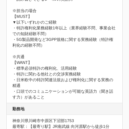
※担当の場合

【MUST】

▼以下いずれかのご経験

・特許権利化業務経験1年以上（業界経験不問、事業会社
での知財経験不問）

・5G製品開発など3GPP規格に関する実務経験（特許権
利化の経験不問）

※共通

【WANT】

・標準必須特許の権利化、活用経験

・特許に関わる他社との交渉実務経験

・日米欧中の特許関連法規および権利化に関する実務の
精通

・口頭でのコミュニケーションが可能な英語力（聞き話
す力）があること
勤務地
神奈川県川崎市中原区下沼部1753
最寄駅：【最寄り駅】JR南武線 向河原駅から徒歩1分
