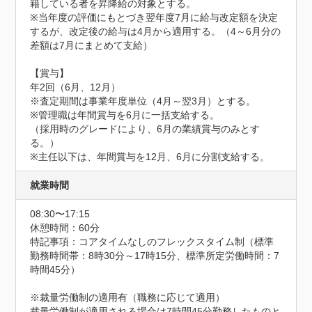
籍している者を昇降給の対象とする。

※当年度の評価にもとづき翌年度7月に給与改定額を決定
するが、改定後の給与は4月から適用する。（4～6月分の
差額は7月にまとめて支給）

【賞与】

年2回（6月、12月）

※査定期間は事業年度単位（4月～翌3月）とする。

※管理職は年間賞与を6月に一括支給する。

（採用時のグレードにより、6月の業績賞与のみとす
る。）

※主任以下は、年間賞与を12月、6月に分割支給する。
就業時間
08:30〜17:15
休憩時間：60分
特記事項：コアタイムなしのフレックスタイム制（標準
勤務時間帯：8時30分～17時15分、標準所定労働時間：7
時間45分）

※裁量労働制の適用有（職務に応じて適用）

裁量労働制が適用される場合は7時間45分勤務したものと