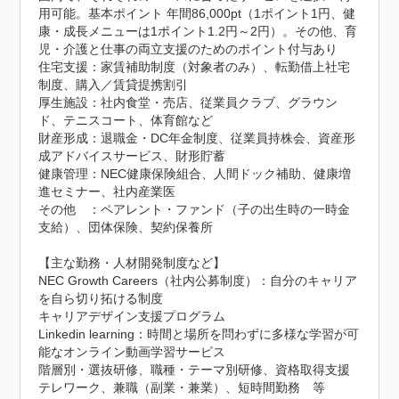
用可能。基本ポイント 年間86,000pt（1ポイント1円、健
康・成長メニューは1ポイント1.2円～2円）。その他、育
児・介護と仕事の両立支援のためのポイント付与あり

住宅支援：家賃補助制度（対象者のみ）、転勤借上社宅
制度、購入／賃貸提携割引

厚生施設：社内食堂・売店、従業員クラブ、グラウン
ド、テニスコート、体育館など

財産形成：退職金・DC年金制度、従業員持株会、資産形
成アドバイスサービス、財形貯蓄

健康管理：NEC健康保険組合、人間ドック補助、健康増
進セミナー、社内産業医

その他　：ペアレント・ファンド（子の出生時の一時金
支給）、団体保険、契約保養所

【主な勤務・人材開発制度など】

NEC Growth Careers（社内公募制度）：自分のキャリア
を自ら切り拓ける制度

キャリアデザイン支援プログラム

Linkedin learning：時間と場所を問わずに多様な学習が可
能なオンライン動画学習サービス

階層別・選抜研修、職種・テーマ別研修、資格取得支援

テレワーク、兼職（副業・兼業）、短時間勤務　等
