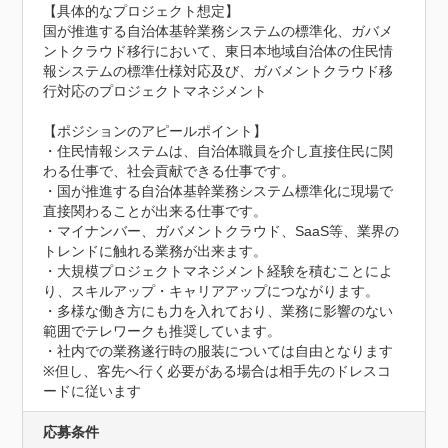
【具体的なプロジェクト想定】

国が推進する自治体基幹業務システムの標準化、ガバメ
ントクラウド移行において、東日本地域自治体の住民情
報システムの標準仕様対応及び、ガバメントクラウド移
行対応のプロジェクトマネジメント

【ポジションのアピールポイント】

・住民情報システムは、自治体職員を介し直接住民に関
わる仕事で、社会貢献できる仕事です。

・国が推進する自治体基幹業務システム標準化に現場で
直接関わることが出来る仕事です。

・マイナンバー、ガバメントクラウド、SaaS等、業界の
トレンドに触れる業務が出来ます。

・大規模プロジェクトマネジメント経験を積むことによ
り、スキルアップ・キャリアアップにつながります。

・多様な働き方にも力を入れており、業務に影響のない
範囲でテレワークも推奨しています。

・社内での業務遂行時の服装については自由となります

※但し、客先へ行く必要がある場合は相手先のドレスコ
ードに従います
応募条件