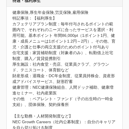
待遇・福利厚生
健康保険,厚生年金保険,労災保険,雇用保険
特記事項：【福利厚生】

カフェテリアプラン制度：毎年付与されるポイントの範
囲内で、それぞれのニーズに合ったサービスを選択・利
用可能。基本ポイント 年間86,000pt（1ポイント1円、健
康・成長メニューは1ポイント1.2円～2円）。その他、育
児・介護と仕事の両立支援のためのポイント付与あり

住宅支援：家賃補助制度（対象者のみ）、転勤借上社宅
制度、購入／賃貸提携割引

厚生施設：社内食堂・売店、従業員クラブ、グラウン
ド、テニスコート、体育館など

財産形成：退職金・DC年金制度、従業員持株会、資産形
成アドバイスサービス、財形貯蓄

健康管理：NEC健康保険組合、人間ドック補助、健康増
進セミナー、社内産業医

その他　：ペアレント・ファンド（子の出生時の一時金
支給）、団体保険、契約保養所

【主な勤務・人材開発制度など】

NEC Growth Careers（社内公募制度）：自分のキャリア
を自ら切り拓ける制度
