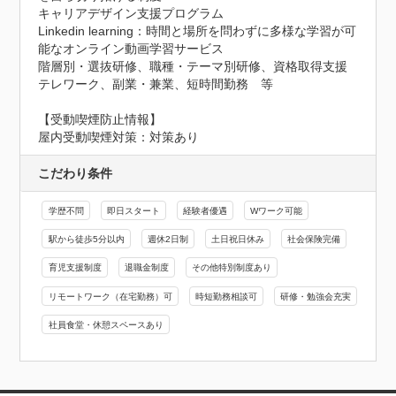
キャリアデザイン支援プログラム

Linkedin learning：時間と場所を問わずに多様な学習が可
能なオンライン動画学習サービス

階層別・選抜研修、職種・テーマ別研修、資格取得支援

テレワーク、副業・兼業、短時間勤務　等
【受動喫煙防止情報】
屋内受動喫煙対策：対策あり
こだわり条件
学歴不問
即日スタート
経験者優遇
Wワーク可能
駅から徒歩5分以内
週休2日制
土日祝日休み
社会保険完備
育児支援制度
退職金制度
その他特別制度あり
リモートワーク（在宅勤務）可
時短勤務相談可
研修・勉強会充実
社員食堂・休憩スペースあり