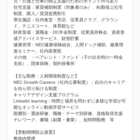
児・介護と仕事の両立支援のためのポイント付与あり

住宅支援：家賃補助制度（対象者のみ）、転勤借上社宅
制度、購入／賃貸提携割引

厚生施設：社内食堂・売店、従業員クラブ、グラウン
ド、テニスコート、体育館など

財産形成：退職金・DC年金制度、従業員持株会、資産形
成アドバイスサービス、財形貯蓄

健康管理：NEC健康保険組合、人間ドック補助、健康増
進セミナー、社内産業医

その他　：ペアレント・ファンド（子の出生時の一時金
支給）、団体保険、契約保養所

【主な勤務・人材開発制度など】

NEC Growth Careers（社内公募制度）：自分のキャリア
を自ら切り拓ける制度

キャリアデザイン支援プログラム

Linkedin learning：時間と場所を問わずに多様な学習が可
能なオンライン動画学習サービス

階層別・選抜研修、職種・テーマ別研修、資格取得支援

テレワーク、兼職（副業・兼業）、短時間勤務　等

【受動喫煙防止措置】

敷地内禁煙