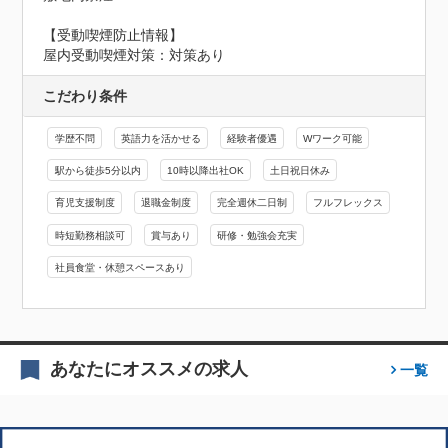
【受動喫煙防止情報】
屋内受動喫煙対策：対策あり
こだわり条件
学歴不問
英語力を活かせる
経験者優遇
Wワーク可能
駅から徒歩5分以内
10時以降出社OK
土日祝日休み
育児支援制度
退職金制度
完全週休二日制
フルフレックス
時短勤務相談可
賞与あり
研修・勉強会充実
社員食堂・休憩スペースあり
あなたにオススメの求人
一覧