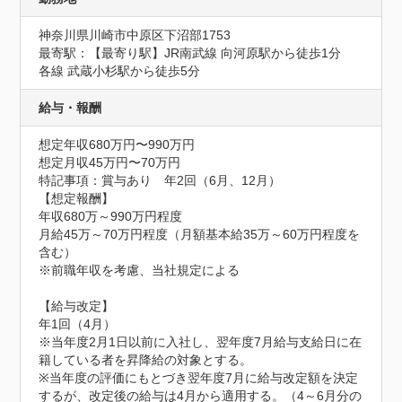
神奈川県川崎市中原区下沼部1753
最寄駅：【最寄り駅】JR南武線 向河原駅から徒歩1分

各線 武蔵小杉駅から徒歩5分
給与・報酬
想定年収680万円〜990万円
想定月収45万円〜70万円
特記事項：賞与あり　年2回（6月、12月）

【想定報酬】

年収680万～990万円程度

月給45万～70万円程度（月額基本給35万～60万円程度を
含む）

※前職年収を考慮、当社規定による

【給与改定】

年1回（4月）

※当年度2月1日以前に入社し、翌年度7月給与支給日に在
籍している者を昇降給の対象とする。

※当年度の評価にもとづき翌年度7月に給与改定額を決定
するが、改定後の給与は4月から適用する。（4～6月分の