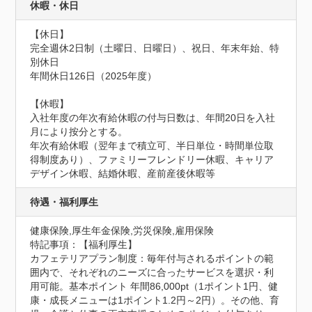
休暇・休日
【休日】

完全週休2日制（土曜日、日曜日）、祝日、年末年始、特
別休日

年間休日126日（2025年度）

【休暇】

入社年度の年次有給休暇の付与日数は、年間20日を入社
月により按分とする。

年次有給休暇（翌年まで積立可、半日単位・時間単位取
得制度あり）、ファミリーフレンドリー休暇、キャリア
デザイン休暇、結婚休暇、産前産後休暇等
待遇・福利厚生
健康保険,厚生年金保険,労災保険,雇用保険
特記事項：【福利厚生】

カフェテリアプラン制度：毎年付与されるポイントの範
囲内で、それぞれのニーズに合ったサービスを選択・利
用可能。基本ポイント 年間86,000pt（1ポイント1円、健
康・成長メニューは1ポイント1.2円～2円）。その他、育