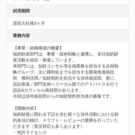
試用期間
原則入社後3ヶ月
業務内容
【事業・組織構成の概要】

知的財産部門は、事業・技術戦略と連携し、全社知的財
産活動を統括・推進しています。

本部門には、知財コンサル等企画業務を担当する企画戦
略グループ、主に権利化までを担当する開発推進統括
部、権利活用／知財契約を担当する渉外統括部、更に、
訴訟推進／部門全体へリーガル面でのアドバイスを行う
訴訟&カウンセル統括部があります。

今回は渉外統括部からの知財契約担当者の募集です。

【職務内容】

知的財産に関わる下記を含む様々な渉外活動における契
約条項の検討、ドラフト・レビューの業務を行っていた
だきます（英文対応も多くあります）

・特許ライセンス
