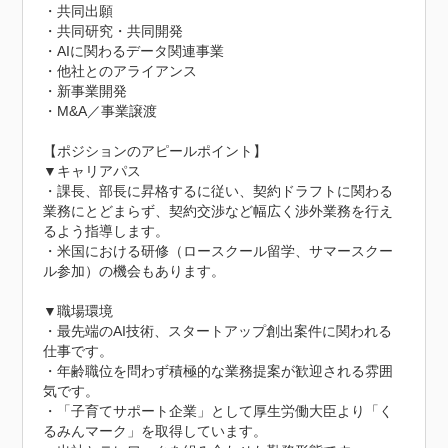
・共同出願

・共同研究・共同開発

・AIに関わるデータ関連事業

・他社とのアライアンス

・新事業開発

・M&A／事業譲渡

【ポジションのアピールポイント】

▼キャリアパス

・課長、部長に昇格するに従い、契約ドラフトに関わる
業務にとどまらず、契約交渉など幅広く渉外業務を行え
るよう指導します。

・米国における研修（ロースクール留学、サマースクー
ル参加）の機会もあります。

▼職場環境

・最先端のAI技術、スタートアップ創出案件に関われる
仕事です。

・年齢職位を問わず積極的な業務提案が歓迎される雰囲
気です。

・「子育てサポート企業」として厚生労働大臣より「く
るみんマーク」を取得しています。
