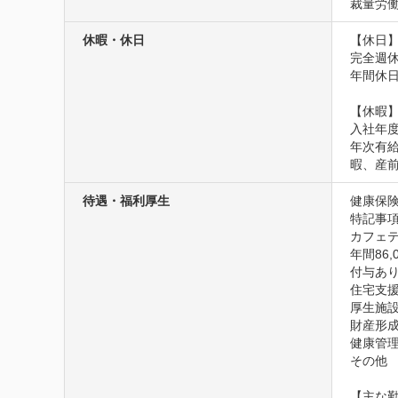
裁量労働
休暇・休日
【休日】
完全週休
年間休日1
【休暇】
入社年度
年次有
暇、産
待遇・福利厚生
健康保険
特記事項
カフェ
年間86
付与あり
住宅支
厚生施
財産形成
健康管理
その他
【主な勤