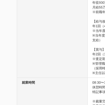
年収930
月給55
※前職年
【給与改
年1回（4
※当年度
※当年度
支給）

【賞与】
年2回（
※査定期
※管理職
（採用時
※主任以
就業時間
08:30〜
休憩時間
特記事項
※裁量労