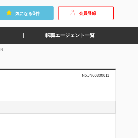
0
会員登録
気になる
件
転職エージェント一覧
N
No.JN00330611