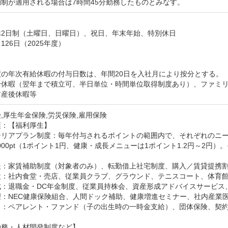
制が適用される場合は7時間45分勤務したものとみなす。


2日制（土曜日、日曜日）、祝日、年末年始、特別休日

26日（2025年度）



の年次有給休暇の付与日数は、年間20日を入社月により按分とする。

給休暇（翌年まで積立可、半日単位・時間単位取得制度あり）、ファミ
前産後休暇等
,厚生年金保険,労災保険,雇用保険
：【福利厚生】

テリアプラン制度：毎年付与されるポイントの範囲内で、それぞれのニー
,000pt（1ポイント1円、健康・成長メニューは1ポイント1.2円～2


援：家賃補助制度（対象者のみ）、転勤借上社宅制度、購入／賃貸提携割
設：社内食堂・売店、従業員クラブ、グラウンド、テニスコート、体育館
：退職金・DC年金制度、従業員持株会、資産形成アドバイスサービス、
：NEC健康保険組合、人間ドック補助、健康増進セミナー、社内産業医
　：ペアレント・ファンド（子の出生時の一時金支給）、団体保険、契約
務・人材開発制度など】
