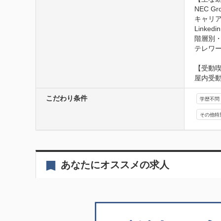
NEC 
キャリア
Link
階層別・
テレワ
【受動
屋内受
こだわり条件
学歴不問
その他特
あなたにオススメの求人