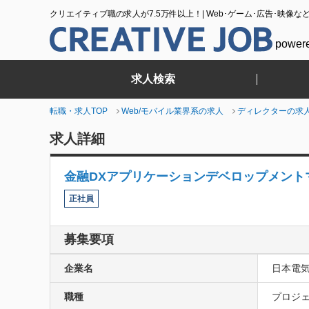
クリエイティブ職の求人が7.5万件以上！| Web･ゲーム･広告･映像な
power
求人検索
転職・求人TOP
Web/モバイル業界系の求人
ディレクターの求
求人詳細
金融DXアプリケーションデベロップメント
正社員
募集要項
企業名
日本電
職種
プロジェ