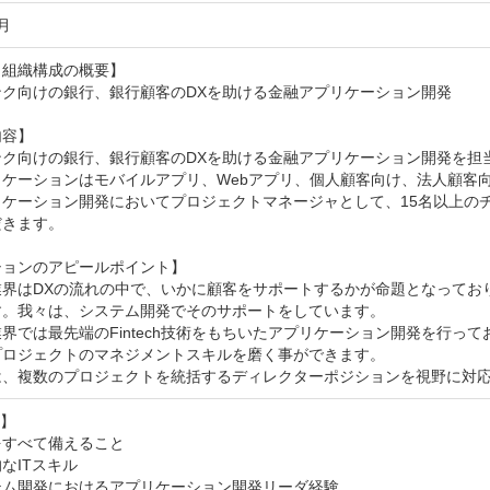
月
組織構成の概要】

ク向けの銀行、銀行顧客のDXを助ける金融アプリケーション開発

容】

ク向けの銀行、銀行顧客のDXを助ける金融アプリケーション開発を担当
ケーションはモバイルアプリ、Webアプリ、個人顧客向け、法人顧客向
リケーション開発においてプロジェクトマネージャとして、15名以上の
きます。

ョンのアピールポイント】

業界はDXの流れの中で、いかに顧客をサポートするかが命題となってお
す。我々は、システム開発でそのサポートをしています。

界では最先端のFintech技術をもちいたアプリケーション開発を行っ
プロジェクトのマネジメントスキルを磨く事ができます。

は、複数のプロジェクトを統括するディレクターポジションを視野に対
】

すべて備えること

なITスキル

ム開発におけるアプリケーション開発リーダ経験
