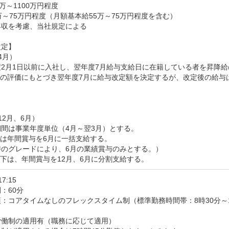
万～1100万円程度

万～75万円程度（月額基本給55万～75万円程度を含む）

収を考慮、当社規定による

定】

月）

2月1日以前に入社し、翌年度7月給与支給日に在籍している者を昇降給
の評価にもとづき翌年度7月に給与改定額を決定するが、改定後の給与は


12月、6月）

間は事業年度単位（4月～翌3月）とする。

は年間賞与を6月に一括支給する。

のグレードにより、6月の業績賞与のみとする。）

下は、年間賞与を12月、6月に分割支給する。
17:15
：60分
：コアタイムなしのフレックスタイム制（標準勤務時間帯：8時30分～17
働制の適用有（職務に応じて適用）
