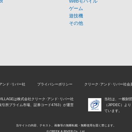
pt
Webモバイル
ゲーム
遊技機
その他
アンド･リバー社
プライバシーポリシー
クリーク･アンド･リバー社会
E VILLAGEは株式会社クリーク･アンド･リバー社
当社は、一般財
取引所プライム市場、証券コード4763）が運営
（JIPDEC）
。
ています。
当サイトの内容、テキスト、画像等の
無断転載・無断使用を固く禁じます。
© CREEK & RIVER Co., Ltd.