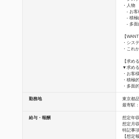
・人物

　- お
　- 積
　- 多
【WANT
・シス
・これ
【求める
▼求める
・お客様
・積極的
・多面
勤務地
東京都品
最寄駅：
給与・報酬
想定年収
想定月収
特記事項
【想定報