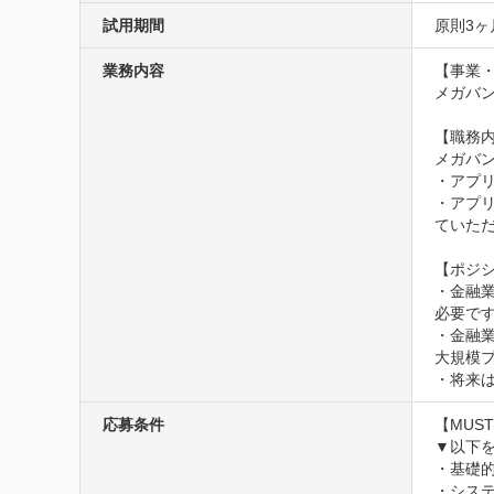
試用期間
原則3ヶ
業務内容
【事業・
メガバン
【職務内
メガバン
・アプリ
・アプ
ていただ
【ポジシ
・金融
必要で
・金融業
大規模
・将来
応募条件
【MUST
▼以下を
・基礎的
・システ