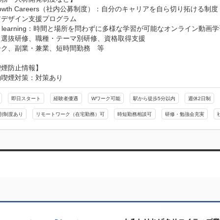
Growth Careers（社内公募制度）：自分のキャリアを自ら切り拓ける制度

デザイン支援プログラム

edin learning：時間と場所を問わずに多様な学習が可能なオンライン動画
選抜研修、職種・テーマ別研修、資格取得支援

ーク、副業・兼業、短時間勤務　等
喫煙防止情報】
動喫煙対策：対策あり
即日スタート
経験者優遇
Wワーク可能
駅から徒歩5分以内
週休2日制
別制度あり
リモートワーク（在宅勤務）可
時短勤務相談可
研修・勉強会充実