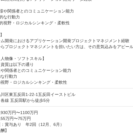
客様や関係者とのコミュニケーション能力

極的な行動力

面的視野・ロジカルシンキング・柔軟性

】

テム開発におけるアプリケーション開発プロジェクトマネジメント経験

からプロジェクトマネジメントを担いたい方は、その意気込みをアピール
人物像・ソフトスキル】

資質は以下の通り

や関係者とのコミュニケーション能力

な行動力

的視野・ロジカルシンキング・柔軟性
川区東五反田1-22-1五反田イーストビル
各線 五反田駅から徒歩5分
930万円〜1100万円
55万円〜75万円
：賞与あり　年2回（12月、6月）

酬】
