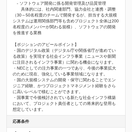
　- ソフトウェア開発に係る開発管理及び品質管理

　　具体的には、社内関連部門、協力会社と連携・調整
（30～50名程度のチームで開発するが、担当する大規模
システムは運用関係部門等も含めプロジェクト全体は200
名程度のメンバーが関わる規模）、ソフトウェアの開発
を推進する業務

【ポジションのアピールポイント】

・国のデジタル政策（デジタル庁や関係省庁が進めてい
る政策）を実現する社会インフラ事業（ニュースや新聞
に注目されるインフラ事業）に関わる機会になります。

・NECとしての注力事業の一つであり、今後の事業拡大
のために現在、強化している事業領域になります。

・国の大規模システムの開発・保守に関わることでエン
ジニア経験、かつプロジェクトマネジメント経験をさら
に高いレベルで積むことができます。

・国事業で今後検討されている新たな社会インフラ構築
において、プロジェクト責任者としての将来的な登用も
想定しています。
応募条件