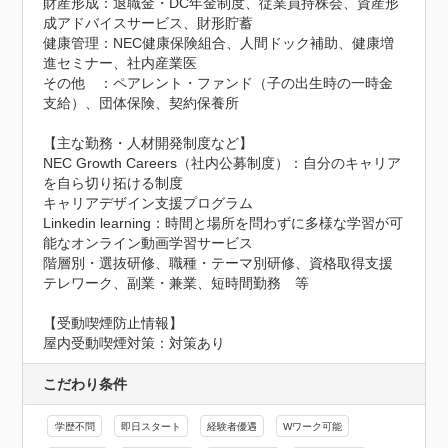
財産形成：退職金・DC年金制度、従業員持株会、資産形
成アドバイスサービス、財形貯蓄

健康管理：NEC健康保険組合、人間ドック補助、健康増
進セミナー、社内産業医

その他　：ペアレント・ファンド（子の出生時の一時金
支給）、団体保険、契約保養所

【主な勤務・人材開発制度など】

NEC Growth Careers（社内公募制度）：自分のキャリア
を自ら切り拓ける制度

キャリアデザイン支援プログラム

Linkedin learning：時間と場所を問わずに多様な学習が可
能なオンライン動画学習サービス

階層別・選抜研修、職種・テーマ別研修、資格取得支援

テレワーク、副業・兼業、短時間勤務　等
【受動喫煙防止情報】
屋内受動喫煙対策：対策あり
こだわり条件
学歴不問
即日スタート
経験者優遇
Wワーク可能