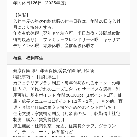
年間休日126日（2025年度）

【休暇】

入社年度の年次有給休暇の付与日数は、年間20日を入社
月により按分とする。

年次有給休暇（翌年まで積立可、半日単位・時間単位取
得制度あり）、ファミリーフレンドリー休暇、キャリア
デザイン休暇、結婚休暇、産前産後休暇等
待遇・福利厚生
健康保険,厚生年金保険,労災保険,雇用保険
特記事項：【福利厚生】

カフェテリアプラン制度：毎年付与されるポイントの範
囲内で、それぞれのニーズに合ったサービスを選択・利
用可能。基本ポイント 年間86,000pt（1ポイント1円、健
康・成長メニューは1ポイント1.2円～2円）。その他、育
児・介護と仕事の両立支援のためのポイント付与あり

住宅支援：家賃補助制度（対象者のみ）、転勤借上社宅
制度、購入／賃貸提携割引

厚生施設：社内食堂・売店、従業員クラブ、グラウン
ド、テニスコート、体育館など
