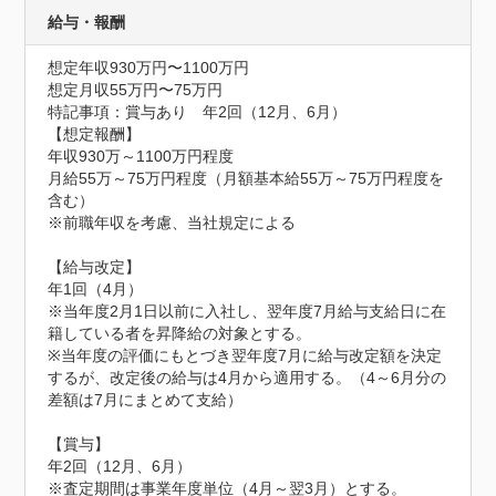
給与・報酬
想定年収930万円〜1100万円
想定月収55万円〜75万円
特記事項：賞与あり　年2回（12月、6月）

【想定報酬】

年収930万～1100万円程度

月給55万～75万円程度（月額基本給55万～75万円程度を
含む）

※前職年収を考慮、当社規定による

【給与改定】

年1回（4月）

※当年度2月1日以前に入社し、翌年度7月給与支給日に在
籍している者を昇降給の対象とする。

※当年度の評価にもとづき翌年度7月に給与改定額を決定
するが、改定後の給与は4月から適用する。（4～6月分の
差額は7月にまとめて支給）

【賞与】

年2回（12月、6月）

※査定期間は事業年度単位（4月～翌3月）とする。
