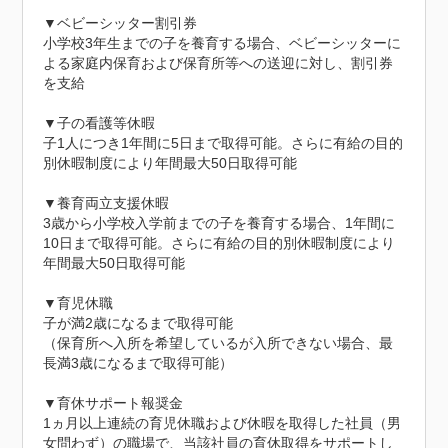
▼ベビーシッター割引券

小学校3年生までの子を養育する場合、ベビーシッターに
よる家庭内保育および保育所等への送迎に対し、割引券
を支給

▼子の看護等休暇

子1人につき1年間に5日まで取得可能。さらに有給の目的
別休暇制度により年間最大50日取得可能

▼養育両立支援休暇

3歳から小学校入学前までの子を養育する場合、1年間に
10日まで取得可能。さらに有給の目的別休暇制度により
年間最大50日取得可能

▼育児休職

子が満2歳になるまで取得可能

（保育所へ入所を希望しているが入所できない場合、最
長満3歳になるまで取得可能）

▼育休サポート報奨金

1ヵ月以上連続の育児休職および休暇を取得した社員（男
女問わず）の職場で、当該社員の育休取得をサポートし