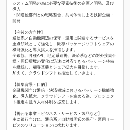
システム開発の為に必要な要素技術の企画／開発、及び
導入

・関連他部門との戦略整合、共同体制による技術企画・
開発

【今後の方向性】

通信系／自動機周辺の保守・運用に関連するサービスを
重点領域として強化し、既存パッケージソフトウェアの
機能強化と導入拡大を推進します。

全銀協、各種API、勘定系連携、決済系などの対外接続仕
様・周辺環境の変化に迅速に対応できるパッケージ整備
を継続し、顧客基盤とシェア拡大を目指します。

加えて、クラウドシフトも推進していきます。

【募集背景・目的】

金融機関向け通信・決済領域におけるパッケージ機能強
化、導入拡大、クラウドシフトを進める為、プロジェク
ト推進を担う人材体制を拡充します。

【携わる事業・ビジネス・サービス・製品など】

主に銀行向けに、通信系／自動機周辺の保守・運用サー
ビスのソリューションに携わります。
