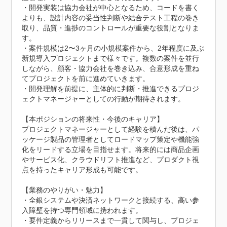
・開発実装は協力会社が中心となるため、コードを書く
よりも、設計内容の妥当性判断や結合テスト工程の巻き
取り、品質・進捗のコントロールが重要な役割となりま
す。

・案件規模は2〜3ヶ月の小規模案件から、2年程度に及ぶ
新規導入プロジェクトまで様々です。複数の案件を並行
しながら、顧客・協力会社を巻き込み、合意形成を重ね
てプロジェクトを前に進めていきます。

・開発理解を前提に、主体的に判断・推進できるプロジ
ェクトマネージャーとしての行動が期待されます。

【本ポジションの将来性・今後のキャリア】

プロジェクトマネージャーとして経験を積んだ後は、パ
ッケージ製品の管理者としてロードマップ策定や機能強
化をリードする立場を目指せます。将来的には商品企画
やサービス化、クラウドリフト推進など、プロダクト視
点を持ったキャリア形成も可能です。

【業務のやりがい・魅力】

・全銀システムや決済ネットワークと接続する、高い参
入障壁を持つ専門領域に携われます。

・要件定義からリリースまで一貫して関与し、プロジェ