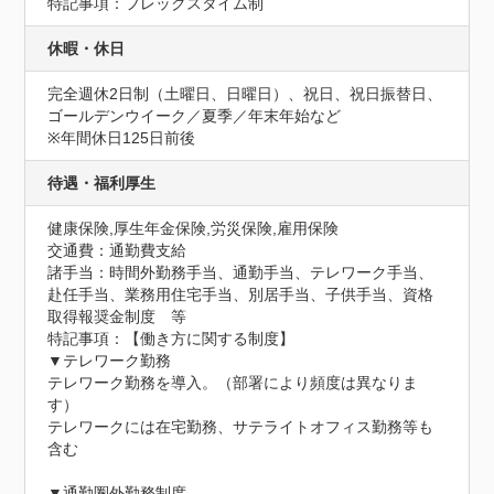
特記事項：フレックスタイム制
休暇・休日
完全週休2日制（土曜日、日曜日）、祝日、祝日振替日、
ゴールデンウイーク／夏季／年末年始など

※年間休日125日前後
待遇・福利厚生
健康保険,厚生年金保険,労災保険,雇用保険
交通費：通勤費支給
諸手当：時間外勤務手当、通勤手当、テレワーク手当、
赴任手当、業務用住宅手当、別居手当、子供手当、資格
取得報奨金制度　等
特記事項：【働き方に関する制度】

▼テレワーク勤務

テレワーク勤務を導入。（部署により頻度は異なりま
す）

テレワークには在宅勤務、サテライトオフィス勤務等も
含む

▼通勤圏外勤務制度
