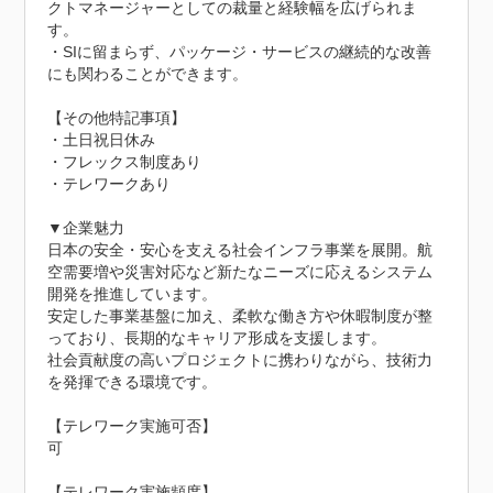
クトマネージャーとしての裁量と経験幅を広げられま
す。

・SIに留まらず、パッケージ・サービスの継続的な改善
にも関わることができます。

【その他特記事項】

・土日祝日休み

・フレックス制度あり

・テレワークあり

▼企業魅力

日本の安全・安心を支える社会インフラ事業を展開。航
空需要増や災害対応など新たなニーズに応えるシステム
開発を推進しています。

安定した事業基盤に加え、柔軟な働き方や休暇制度が整
っており、長期的なキャリア形成を支援します。

社会貢献度の高いプロジェクトに携わりながら、技術力
を発揮できる環境です。

【テレワーク実施可否】

可

【テレワーク実施頻度】
