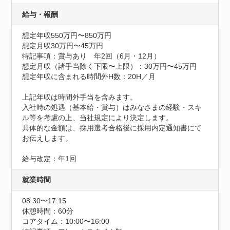
給与・報酬
想定年収550万円〜850万円
想定月収30万円〜45万円
特記事項：賞与あり　年2回（6月・12月）

想定月収（諸手当除く下限〜上限）：30万円〜45万円

想定年収に含まれる時間外H数：20H／月

上記年収は時間外手当を含みます。

入社時の処遇（基本給・賞与）はみなさまの経験・スキ
ル等を考慮の上、当社規定により決定します。

具体的な金額は、採用選考合格後に採用内定通知書にて
お伝えします。

給与改定：年1回
就業時間
08:30〜17:15
休憩時間：60分
コアタイム：10:00〜16:00