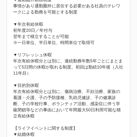
事情があり通勤圏外に居住する必要がある社員のテレワ
ークによる勤務を可能とする制度

▼年次有給休暇

初年度20日／年付与

翌年まで積立することが可能

※一日単位、半日単位、時間単位で取得可

▼リフレッシュ休暇

年次有給休暇分とは別に、連続勤務年数5年ごとにまとま
って5日間の休暇が取れる制度。初回は勤続10年後（入社
11年目）

▼目的別休暇

年次有給休暇分とは別に、傷病治療、不妊治療、家族の
看護・介護、子の予防接種、乳幼児健診、子の健康診
断、子の学校行事、ボランティア活動、感染症に伴う学
級閉鎖等などの事由において年間最大50日利用可能な積
立有給休暇

【ライフイベントに関する制度】

▼結婚休暇
