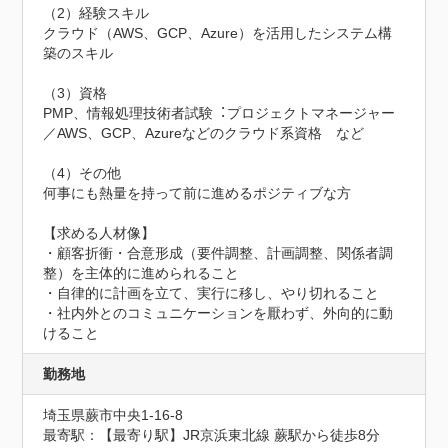
（2）経験スキル

クラウド（AWS、GCP、Azure）を活用したシステム構
築のスキル

（3）資格

PMP、情報処理技術者試験︓プロジェクトマネージャー
／AWS、GCP、Azureなどのクラウド系資格　など

（4）その他

何事にも熱量を持って前に進めるポジティブな方

【求める人材像】

・顧客折衝・合意形成（要件調整、計画調整、関係者調
整）を主体的に進められること

・自律的に計画を立て、実行に移し、やり切れること

・社内外とのコミュニケーションを厭わず、外向的に動
けること
勤務地
埼玉県蕨市中央1-16-8
最寄駅：【最寄り駅】JR京浜東北線 蕨駅から徒歩8分