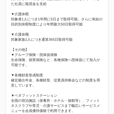
た社員に報奨金を支給

▼介護休暇

対象者1人につき1年間に5日まで取得可能。さらに有給の
目的別休暇制度により年間最大50日取得可能

▼介護休職

対象家族1人につき通算365日取得可能

【その他】

▼グループ保険・団体扱保険

生命保険、損害保険など、各種保険へ団体扱にて加入が
可能です。

▼各種財産形成制度

確定拠出年金、各種財形、従業員持株会などの制度を用
意しています。

▼ベネフィットステーション

全国の宿泊施設（保養所・ホテル・旅館等）、フィット
ネスクラブや育児・介護サービスまで幅広いサービスメ
ニューを会員優待価格で利用できます。
