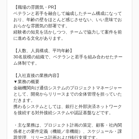
【職場の雰囲気・PR】

ベテランと若手を融合して編成したチーム構成になって
おり、年齢の壁をほとんど感じさせない、いい意味でお
おらかな雰囲気の部署です。

経験者の知見を活かしつつ、チームで協力して案件を前
に進める文化があります。

【人数、人員構成、平均年齢】

30名規模の組織で、ベテランと若手を組み合わせたチー
ム体制です。

【入社直後の業務内容】

▼業務の概要

金融機関向け通信システムのプロジェクトマネージャー
として、開発からリリースまでの全体管理を担っていた
だきます。

携わるシステムとしては、銀行と外部決済ネットワーク
を接続する対外接続システムや認証基盤などです。

・主な業務は、プロジェクト計画の策定、顧客・社内関
係者との要件定義（機能／非機能）、スケジュール・課
題管理、リリース計画および移行支援です。
