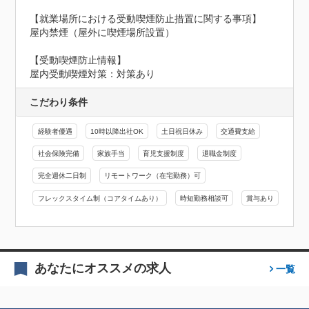
【就業場所における受動喫煙防止措置に関する事項】

屋内禁煙（屋外に喫煙場所設置）
【受動喫煙防止情報】
屋内受動喫煙対策：対策あり
こだわり条件
経験者優遇
10時以降出社OK
土日祝日休み
交通費支給
社会保険完備
家族手当
育児支援制度
退職金制度
完全週休二日制
リモートワーク（在宅勤務）可
フレックスタイム制（コアタイムあり）
時短勤務相談可
賞与あり
あなたにオススメの求人
一覧