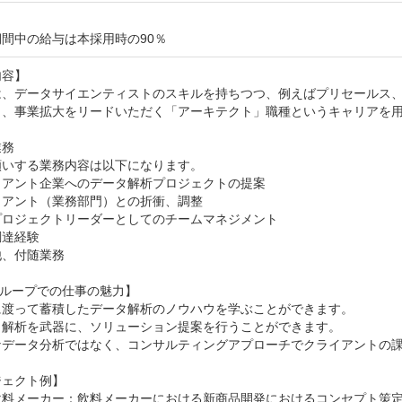
間中の給与は本採用時の90％
容】

は、データサイエンティストのスキルを持ちつつ、例えばプリセールス
し、事業拡大をリードいただく「アーキテクト」職種というキャリアを用
務

いする業務内容は以下になります。

アント企業へのデータ解析プロジェクトの提案

アント（業務部門）との折衝、調整

ロジェクトリーダーとしてのチームマネジメント

達経験

、付随業務

グループでの仕事の魅力】

に渡って蓄積したデータ解析のノウハウを学ぶことができます。

タ解析を武器に、ソリューション提案を行うことができます。

なデータ分析ではなく、コンサルティングアプローチでクライアントの課
ェクト例】

飲料メーカー：飲料メーカーにおける新商品開発におけるコンセプト策定