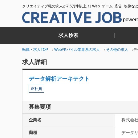
クリエイティブ職の求人が7.5万件以上！| Web･ゲーム･広告･映像な
power
求人検索
転職・求人TOP
Web/モバイル業界系の求人
その他の求人
デ
求人詳細
データ解析アーキテクト
正社員
募集要項
企業名
株式会社
職種
データサ