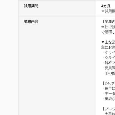
試用期間
4カ月
※試用期
業務内容
【業務内
当社で
で活躍
▼主な業
主にお願
・クライ
・クライ
・解析プ
・要員調
・その他
【D4c
・長年
・デー
・単純
【プロジ
・大手