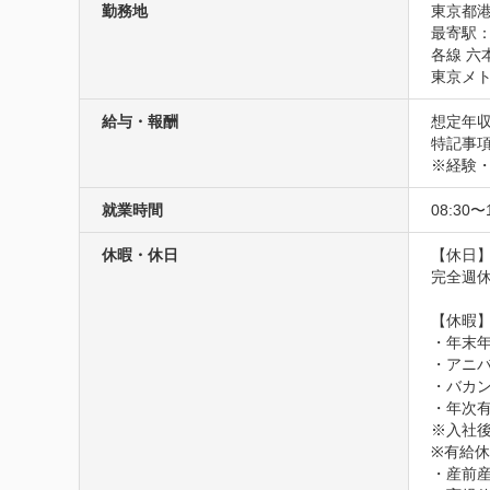
勤務地
東京都港
最寄駅：
各線 六
東京メト
給与・報酬
想定年収
特記事項
※経験
就業時間
08:30〜
休暇・休日
【休日】
完全週休
【休暇】
・年末年
・アニバ
・バカン
・年次有
※入社後
※有給休
・産前産