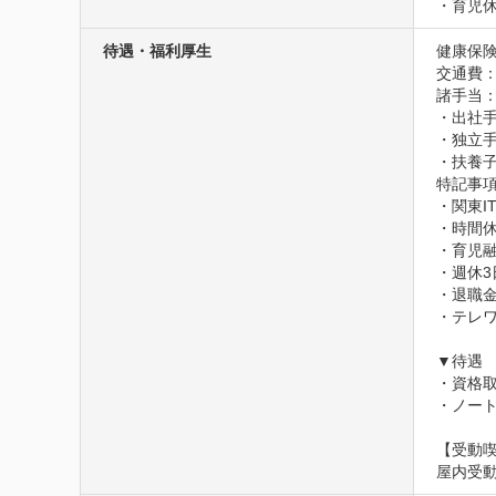
・育児
待遇・福利厚生
健康保険
交通費：
諸手当：
・出社手
・独立手
・扶養
特記事項
・関東I
・時間休
・育児
・週休3
・退職金
・テレ
▼待遇

・資格取
・ノート
【受動
屋内受