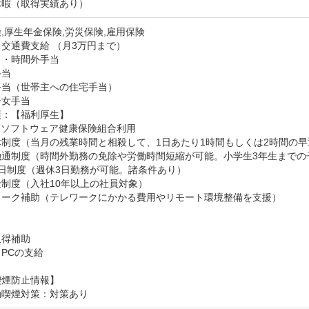
休暇（取得実績あり）
,厚生年金保険,労災保険,雇用保険
交通費支給 （月3万円まで）
・時間外手当

当

当（世帯主への住宅手当）

子女手当
：【福利厚生】

Tソフトウェア健康保険組合利用

制度（当月の残業時間と相殺して、1日あたり1時間もしくは2時間の早
融通制度（時間外勤務の免除や労働時間短縮が可能。小学生3年生までの
日制度（週休3日勤務が可能。諸条件あり）

制度（入社10年以上の社員対象）

ワーク補助（テレワークにかかる費用やリモート環境整備を支援）

得補助

PCの支給
喫煙防止情報】
動喫煙対策：対策あり