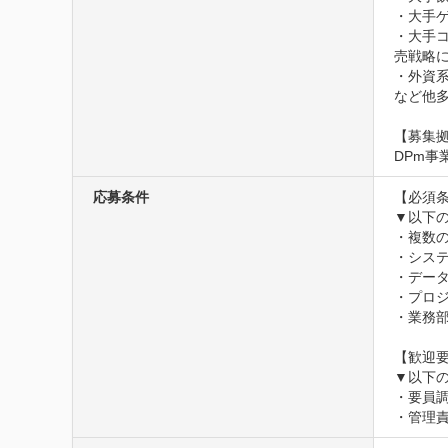
・大手
・大手
売戦略に
・外資
など他多
【募集拠
DPm事
応募条件
【必須条
▼以下の
・複数の
・システ
・データ
・プロジ
・業務部
【歓迎要
▼以下の
・要員調
・管理