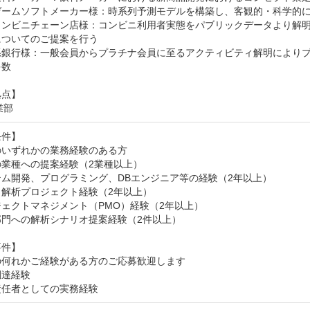
ゲームソフトメーカー様：時系列予測モデルを構築し、客観的・科学的に
コンビニチェーン店様：コンビニ利用者実態をパブリックデータより解
ついてのご提案を行う

系銀行様：一般会員からプラチナ会員に至るアクティビティ解明によりプ
数

点】

業部
件】

いずれかの業務経験のある方

業種への提案経験（2業種以上）

ム開発、プログラミング、DBエンジニア等の経験（2年以上）

解析プロジェクト経験（2年以上）

ェクトマネジメント（PMO）経験（2年以上）

門への解析シナリオ提案経験（2件以上）

件】

何れかご経験がある方のご応募歓迎します

達経験

責任者としての実務経験