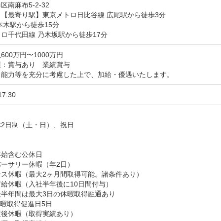
区南麻布5-2-32
【最寄り駅】東京メトロ日比谷線 広尾駅から徒歩3分

本木駅から徒歩15分

ロ千代田線 乃木坂駅から徒歩17分
600万円〜1000万円
：賞与あり　業績賞与

・能力等を充分に考慮した上で、加給・優遇いたします。
17:30


2日制（土・日）、祝日



始含む公休日

ーサリー休暇（年2日）

ス休暇（最大2ヶ月間取得可能。諸条件あり）

給休暇（入社半年後に10日間付与）

半年間は最大3日の休暇取得融通あり

暇取得促進日5日

後休暇（取得実績あり）
