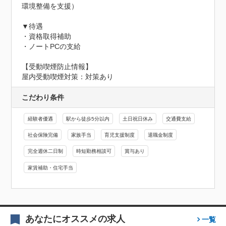
環境整備を支援）

▼待遇

・資格取得補助

・ノートPCの支給
【受動喫煙防止情報】
屋内受動喫煙対策：対策あり
こだわり条件
経験者優遇
駅から徒歩5分以内
土日祝日休み
交通費支給
社会保険完備
家族手当
育児支援制度
退職金制度
完全週休二日制
時短勤務相談可
賞与あり
家賃補助・住宅手当
あなたにオススメの求人
一覧