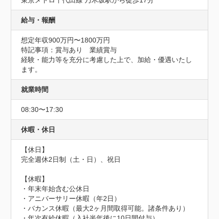
東京メトロ千代田線 乃木坂駅から徒歩17分
給与・報酬
想定年収900万円〜1800万円
特記事項：賞与あり　業績賞与

経験・能力等を充分に考慮した上で、加給・優遇いたし
ます。
就業時間
08:30〜17:30
休暇・休日
【休日】

完全週休2日制（土・日）、祝日

【休暇】

・年末年始含む公休日

・アニバーサリー休暇（年2日）

・バカンス休暇（最大2ヶ月間取得可能。諸条件あり）

・年次有給休暇（入社半年後に10日間付与）
