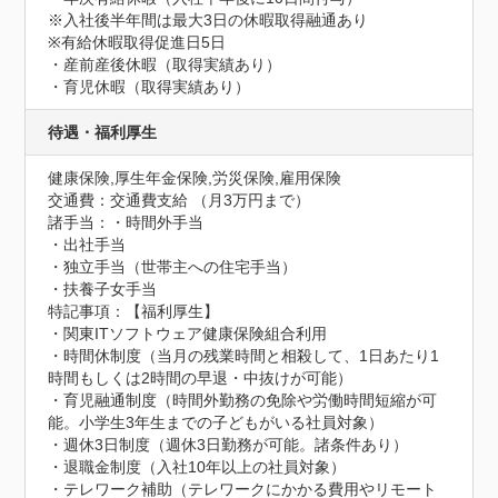
※入社後半年間は最大3日の休暇取得融通あり

※有給休暇取得促進日5日

・産前産後休暇（取得実績あり）

・育児休暇（取得実績あり）
待遇・福利厚生
健康保険,厚生年金保険,労災保険,雇用保険
交通費：交通費支給 （月3万円まで）
諸手当：・時間外手当

・出社手当

・独立手当（世帯主への住宅手当）

・扶養子女手当
特記事項：【福利厚生】

・関東ITソフトウェア健康保険組合利用

・時間休制度（当月の残業時間と相殺して、1日あたり1
時間もしくは2時間の早退・中抜けが可能）

・育児融通制度（時間外勤務の免除や労働時間短縮が可
能。小学生3年生までの子どもがいる社員対象）

・週休3日制度（週休3日勤務が可能。諸条件あり）

・退職金制度（入社10年以上の社員対象）

・テレワーク補助（テレワークにかかる費用やリモート