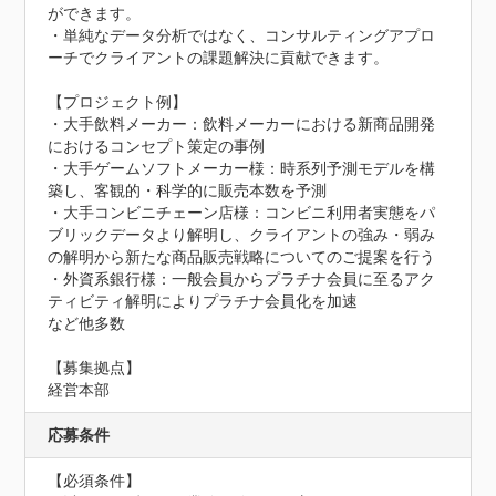
ができます。

・単純なデータ分析ではなく、コンサルティングアプロ
ーチでクライアントの課題解決に貢献できます。

【プロジェクト例】	

・大手飲料メーカー：飲料メーカーにおける新商品開発
におけるコンセプト策定の事例

・大手ゲームソフトメーカー様：時系列予測モデルを構
築し、客観的・科学的に販売本数を予測

・大手コンビニチェーン店様：コンビニ利用者実態をパ
ブリックデータより解明し、クライアントの強み・弱み
の解明から新たな商品販売戦略についてのご提案を行う

・外資系銀行様：一般会員からプラチナ会員に至るアク
ティビティ解明によりプラチナ会員化を加速

など他多数

【募集拠点】

経営本部
応募条件
【必須条件】
