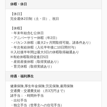
休暇・休日
【休日】

完全週休2日制（土・日）、祝日

【休暇】

・年末年始含む公休日

・アニバーサリー休暇（年2日）

・バカンス休暇（最大2ヶ月間取得可能。諸条件あり）

・年次有給休暇（入社半年後に10日間付与）

※入社後半年間は最大3日の休暇取得融通あり

※有給休暇取得促進日5日

・産前産後休暇（取得実績あり）

・育児休暇（取得実績あり）
待遇・福利厚生
健康保険,厚生年金保険,労災保険,雇用保険
交通費：交通費支給 （月3万円まで）
諸手当：・時間外手当

・出社手当

・独立手当（世帯主への住宅手当）
