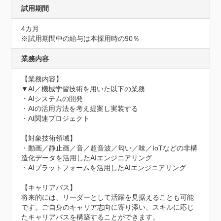
試用期間
4カ月
※試用期間中の給与は本採用時の90％
業務内容
【業務内容】

▼AI／機械学習技術を用いた以下の業務

・AIシステムの開発

・AIの活用方法を考え提案し実装する

・AI関連プロジェクト

【対象技術領域】

・動画／静止画／音／超音波／匂い／味／IoTなどの非構
造化データを活用したAIエンジニアリング

・AIプラットフォームを活用したAIエンジニアリング

【キャリアパス】

将来的には、リーダーとして活躍を見据えることも可能
です。ご自身のキャリア志向に寄り添い、スキルに応じ
たキャリアパスを構築することができます。
