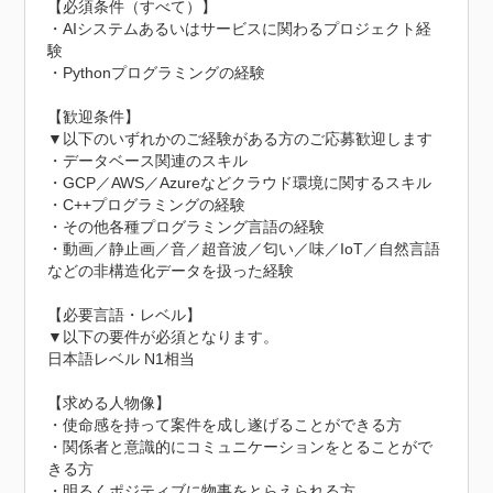
【必須条件（すべて）】

・AIシステムあるいはサービスに関わるプロジェクト経
験

・Pythonプログラミングの経験

【歓迎条件】

▼以下のいずれかのご経験がある方のご応募歓迎します

・データベース関連のスキル

・GCP／AWS／Azureなどクラウド環境に関するスキル

・C++プログラミングの経験

・その他各種プログラミング言語の経験

・動画／静止画／音／超音波／匂い／味／IoT／自然言語 
などの非構造化データを扱った経験

【必要言語・レベル】

▼以下の要件が必須となります。

日本語レベル N1相当

【求める人物像】

・使命感を持って案件を成し遂げることができる方

・関係者と意識的にコミュニケーションをとることがで
きる方

・明るくポジティブに物事をとらえられる方
