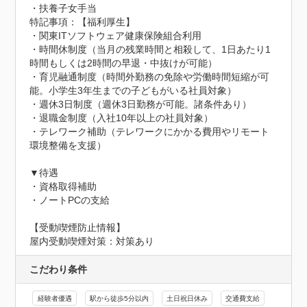
・扶養子女手当
特記事項：【福利厚生】

・関東ITソフトウェア健康保険組合利用

・時間休制度（当月の残業時間と相殺して、1日あたり1
時間もしくは2時間の早退・中抜けが可能）

・育児融通制度（時間外勤務の免除や労働時間短縮が可
能。小学生3年生までの子どもがいる社員対象）

・週休3日制度（週休3日勤務が可能。諸条件あり）

・退職金制度（入社10年以上の社員対象）

・テレワーク補助（テレワークにかかる費用やリモート
環境整備を支援）

▼待遇

・資格取得補助

・ノートPCの支給
【受動喫煙防止情報】
屋内受動喫煙対策：対策あり
こだわり条件
経験者優遇
駅から徒歩5分以内
土日祝日休み
交通費支給