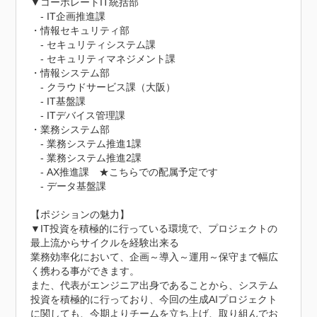
▼コーポレートIT統括部

　‐ IT企画推進課

・情報セキュリティ部

　‐ セキュリティシステム課

　‐ セキュリティマネジメント課

・情報システム部

　‐ クラウドサービス課（大阪）

　‐ IT基盤課

　‐ ITデバイス管理課

・業務システム部

　‐ 業務システム推進1課

　‐ 業務システム推進2課

　‐ AX推進課　★こちらでの配属予定です

　‐ データ基盤課

【ポジションの魅力】

▼IT投資を積極的に行っている環境で、プロジェクトの
最上流からサイクルを経験出来る

業務効率化において、企画～導入～運用～保守まで幅広
く携わる事ができます。

また、代表がエンジニア出身であることから、システム
投資を積極的に行っており、今回の生成AIプロジェクト
に関しても、今期よりチームを立ち上げ、取り組んでお