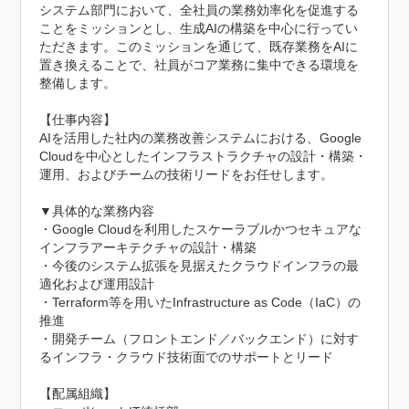
システム部門において、全社員の業務効率化を促進する
ことをミッションとし、生成AIの構築を中心に行ってい
ただきます。このミッションを通じて、既存業務をAIに
置き換えることで、社員がコア業務に集中できる環境を
整備します。

【仕事内容】

AIを活用した社内の業務改善システムにおける、Google 
Cloudを中心としたインフラストラクチャの設計・構築・
運用、およびチームの技術リードをお任せします。

▼具体的な業務内容

・Google Cloudを利用したスケーラブルかつセキュアな
インフラアーキテクチャの設計・構築

・今後のシステム拡張を見据えたクラウドインフラの最
適化および運用設計

・Terraform等を用いたInfrastructure as Code（IaC）の
推進

・開発チーム（フロントエンド／バックエンド）に対す
るインフラ・クラウド技術面でのサポートとリード

【配属組織】
