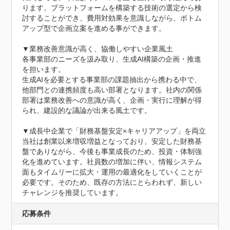
ります。プラットフォームを構築する技術の選定から検
討することができ、費用対効果を意識しながら、ボトム
アップ型で企画立案を進める事ができます。

▼業務改善意識が高く、協働しやすい企業風土

各事業部のニーズを汲み取り、生成AI構築の企画・推進
を担います。

生成AIを必要とする事業部の課題抽出から携わる中で、
他部門との連携頻度も高い部署となります。社内の関係
部署は業務改善への意識が高く、企画・実行に理解が得
られ、建設的な議論が出来る風土です。

▼成長中企業で「財務基盤安定×キャリアアップ」を両立

当社は創業以来増収増益となっており、安定した財務基
盤でありながら、今後も事業成長のため、投資・体制強
化を進めています。社員数の増加に伴い、情報システム
面もタイムリーに拡大・運用の最適化をしていくことが
必要です。そのため、既存の方法にとらわれず、新しい
チャレンジを推奨しています。
応募条件