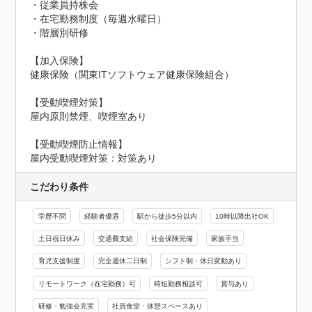
・従業員持株会

・在宅勤務制度（毎週水曜日）

・階層別研修

【加入保険】

健康保険（関東ITソフトウェア健康保険組合）

【受動喫煙対策】

屋内原則禁煙、喫煙室あり
【受動喫煙防止情報】
屋内受動喫煙対策：対策あり
こだわり条件
学歴不問
経験者優遇
駅から徒歩5分以内
10時以降出社OK
土日祝日休み
交通費支給
社会保険完備
家族手当
育児支援制度
完全週休二日制
シフト制・休日変動あり
リモートワーク（在宅勤務）可
時短勤務相談可
賞与あり
研修・勉強会充実
社員食堂・休憩スペースあり