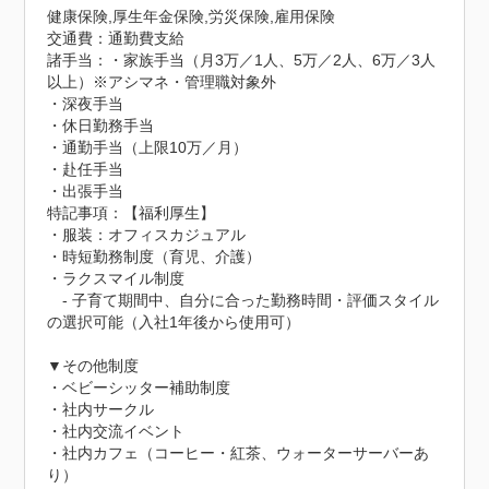
健康保険,厚生年金保険,労災保険,雇用保険
交通費：通勤費支給
諸手当：・家族手当（月3万／1人、5万／2人、6万／3人
以上）※アシマネ・管理職対象外

・深夜手当

・休日勤務手当

・通勤手当（上限10万／月）

・赴任手当

・出張手当
特記事項：【福利厚生】

・服装：オフィスカジュアル

・時短勤務制度（育児、介護）

・ラクスマイル制度

　- 子育て期間中、自分に合った勤務時間・評価スタイル
の選択可能（入社1年後から使用可）

▼その他制度

・ベビーシッター補助制度

・社内サークル

・社内交流イベント

・社内カフェ（コーヒー・紅茶、ウォーターサーバーあ
り）
