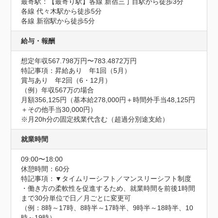
最寄駅：【最寄り駅】各線 新宿三丁目駅から徒歩3分

各線 代々木駅から徒歩5分

各線 新宿駅から徒歩5分
給与・報酬
想定年収567.798万円〜783.4872万円
特記事項：昇給あり　年1回（5月）

賞与あり　年2回（6・12月）

（例）年収567万の場合

月額356,125円（基本給278,000円＋時間外手当48,125円
＋その他手当30,000円）

※月20h分の固定残業代含む（超過分別途支給）
就業時間
09:00〜18:00
休憩時間：60分
特記事項：▼タイムリーシフト／マンスリーシフト制度

・働き方の柔軟性を促進するため、就業時間を前後1時間
まで30分単位で日／月ごとに変更可

（例：8時～17時、8時半～17時半、9時半～18時半、10
時～19時）
