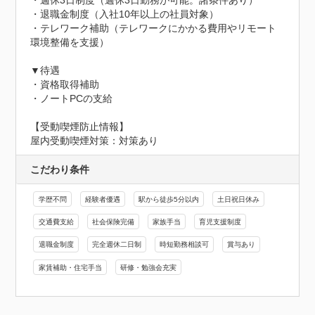
・週休3日制度（週休3日勤務が可能。諸条件あり）

・退職金制度（入社10年以上の社員対象）

・テレワーク補助（テレワークにかかる費用やリモート
環境整備を支援）

▼待遇

・資格取得補助

・ノートPCの支給
【受動喫煙防止情報】
屋内受動喫煙対策：対策あり
こだわり条件
学歴不問
経験者優遇
駅から徒歩5分以内
土日祝日休み
交通費支給
社会保険完備
家族手当
育児支援制度
退職金制度
完全週休二日制
時短勤務相談可
賞与あり
家賃補助・住宅手当
研修・勉強会充実