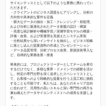
サイエンティストとして以下のような業務に携わってい
ただきます。

・クライアントのビジネス課題をヒアリングし、分析の
方向性や具体的な要件を定義

・膨大なデータの抽出・加工・クレンジング・前処理、
および分析に最適化されたデータ基盤の設計・構築

・高度な統計解析や機械学習／深層学習モデルの構築・
評価・改善、および実運用を見据えたシステム実装

・分析結果から深いインサイトを抽出し、ビジネス戦略
に落とし込んだ提案資料の作成とプレゼンテーション

・データ品質管理、分析プロセス改善、新規技術導入な
ど、自律的な業務改善・推進

将来的には、プロジェクトリーダーとしてチームを牽引
するだけでなく、多様な業界・ドメインでの経験を活か
し、特定の専門分野を深く追求したスペシャリストとし
て、お客様へのより戦略的な提案を行う上流工程に挑戦
することも可能です。私たちは、あなたのキャリア志向
に合わせて、汎用性の高いスキルと深い専門性の両方を
兼ね備えたデータサイエンティストへの成長を支援しま
す。
