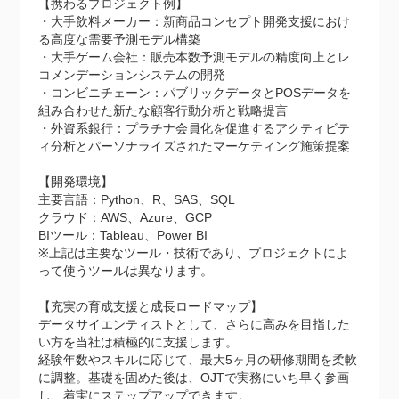
【携わるプロジェクト例】

・大手飲料メーカー：新商品コンセプト開発支援におけ
る高度な需要予測モデル構築

・大手ゲーム会社：販売本数予測モデルの精度向上とレ
コメンデーションシステムの開発

・コンビニチェーン：パブリックデータとPOSデータを
組み合わせた新たな顧客行動分析と戦略提言

・外資系銀行：プラチナ会員化を促進するアクティビテ
ィ分析とパーソナライズされたマーケティング施策提案

【開発環境】

主要言語：Python、R、SAS、SQL

クラウド：AWS、Azure、GCP

BIツール：Tableau、Power BI

※上記は主要なツール・技術であり、プロジェクトによ
って使うツールは異なります。

【充実の育成支援と成長ロードマップ】

データサイエンティストとして、さらに高みを目指した
い方を当社は積極的に支援します。

経験年数やスキルに応じて、最大5ヶ月の研修期間を柔軟
に調整。基礎を固めた後は、OJTで実務にいち早く参画
し、着実にステップアップできます。
