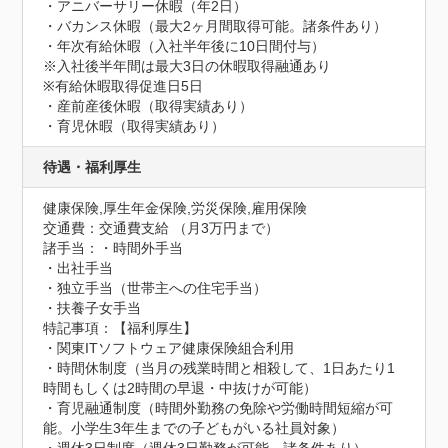
・アニバーサリー休暇（年2日）

・バカンス休暇（最大2ヶ月間取得可能。諸条件あり）

・年次有給休暇（入社半年後に10日間付与）

※入社後半年間は最大3日の休暇取得融通あり

※有給休暇取得促進日5日

・産前産後休暇（取得実績あり）

・育児休暇（取得実績あり）
待遇・福利厚生
健康保険,厚生年金保険,労災保険,雇用保険
交通費：交通費支給 （月3万円まで）
諸手当：・時間外手当

・出社手当

・独立手当（世帯主への住宅手当）

・扶養子女手当
特記事項：【福利厚生】

・関東ITソフトウェア健康保険組合利用

・時間休制度（当月の残業時間と相殺して、1日あたり1
時間もしくは2時間の早退・中抜けが可能）

・育児融通制度（時間外勤務の免除や労働時間短縮が可
能。小学生3年生までの子どもがいる社員対象）
