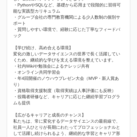
・PythonやSQLなど、基礎から応用まで段階的に習得可
能な実践型カリキュラム

・グループ会社の専門教育機関による少人数制の個別サ
ポート

・質問しやすい環境で、経験に応じた丁寧なフィードバ
ック

【学び続け、高め合える環境】

変化の激しいデータサイエンスの世界で長く活躍してい
くため、継続的な学びを支える環境を整えています。

・社内Wikiや勉強会によるナレッジ共有

・オンライン共同学習会

・年4回開催のノウハウプレゼン大会（MVP・新人賞あ
り）

・資格取得支援制度（取得実績は人事評価にも反映）

・役職者研修など、キャリアに応じた継続学習プログラ
ムも提供

【広がるキャリアと成長のチャンス】

私たちは、常に変化するデータサイエンスの最前線で、
社員一人ひとりが長期にわたってプロフェッショナルと
して活躍し続けられるよう、継続的な学習とキャリア形