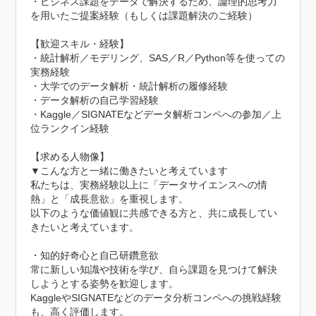
・ビジネス課題をデータで解決するため、論理的思考力
を用いたご提案経験（もしくは課題解決のご経験）

【歓迎スキル・経験】

・統計解析／モデリング、SAS／R／Python等を使っての
実務経験

・大学でのデータ解析・統計解析の履修経験

・データ解析の自己学習経験

・Kaggle／SIGNATEなどデータ解析コンペへの参加／上
位ランクイン経験

【求める人物像】

▼こんな方と一緒に働きたいと考えています

私たちは、実務経験以上に「データサイエンスへの情
熱」と「成長意欲」を重視します。

以下のような価値観に共感できる方と、共に成長してい
きたいと考えています。

・知的好奇心と自己研鑽意欲

常に新しい知識や技術を学び、自ら課題を見つけて解決
しようとする姿勢を歓迎します。

KaggleやSIGNATEなどのデータ分析コンペへの挑戦経験
も、高く評価します。
