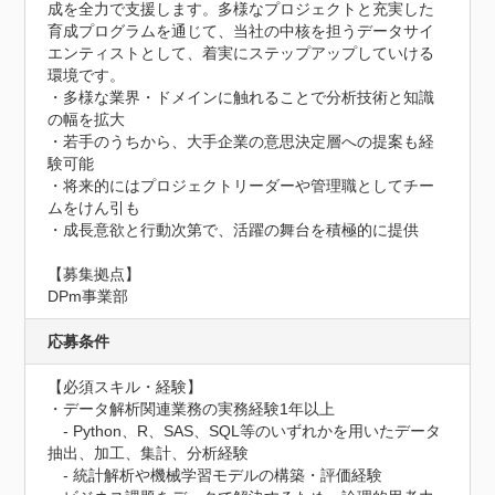
成を全力で支援します。多様なプロジェクトと充実した
育成プログラムを通じて、当社の中核を担うデータサイ
エンティストとして、着実にステップアップしていける
環境です。

・多様な業界・ドメインに触れることで分析技術と知識
の幅を拡大

・若手のうちから、大手企業の意思決定層への提案も経
験可能

・将来的にはプロジェクトリーダーや管理職としてチー
ムをけん引も

・成長意欲と行動次第で、活躍の舞台を積極的に提供

【募集拠点】

DPm事業部
応募条件
【必須スキル・経験】

・データ解析関連業務の実務経験1年以上

　‐ Python、R、SAS、SQL等のいずれかを用いたデータ
抽出、加工、集計、分析経験

　‐ 統計解析や機械学習モデルの構築・評価経験
