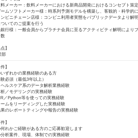
飲料メーカー：飲料メーカーにおける新商品開発におけるコンセプト策定
ゲームソフトメーカー様：時系列予測モデルを構築し、客観的・科学的に
コンビニチェーン店様：コンビニ利用者実態をパブリックデータより解
ついてのご提案を行う

系銀行様：一般会員からプラチナ会員に至るアクティビティ解明によりプ
数

点】

業部
件】

いずれかの業務経験のある方

験必須（最低3年以上）

ヘルスケア系のデータ解析業務経験

析／モデリングの実務経験

／R／Python等を使っての実務経験

ームをリーディングした実務経験

果のレポートティングや報告の実務経験

件】

何れかご経験がある方のご応募歓迎します

分析案件、現場、体制での実務経験
