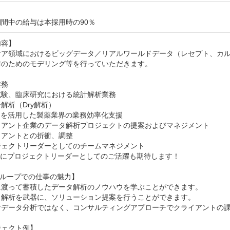
間中の給与は本採用時の90％
容】

ケア領域におけるビッグデータ／リアルワールドデータ（レセプト、カ
のためのモデリング等を行っていただきます。

務

験、臨床研究における統計解析業務

解析（Dry解析）

Iを活用した製薬業界の業務効率化支援

イアント企業のデータ解析プロジェクトの提案およびマネジメント

アントとの折衝、調整

ェクトリーダーとしてのチームマネジメント

にプロジェクトリーダーとしてのご活躍も期待します！

グループでの仕事の魅力】

に渡って蓄積したデータ解析のノウハウを学ぶことができます。

タ解析を武器に、ソリューション提案を行うことができます。

なデータ分析ではなく、コンサルティングアプローチでクライアントの課
ェクト例】	
