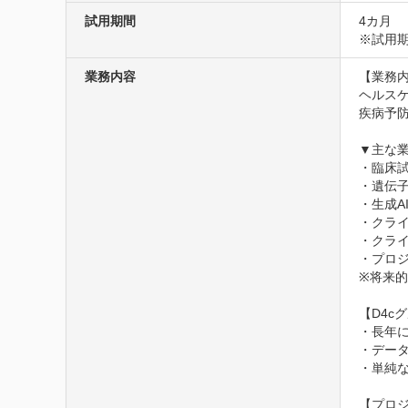
試用期間
4カ月
※試用期
業務内容
【業務内
ヘルス
疾病予防
▼主な業
・臨床試
・遺伝子
・生成A
・クラ
・クライ
・プロジ
※将来的
【D4c
・長年
・デー
・単純
【プロジ