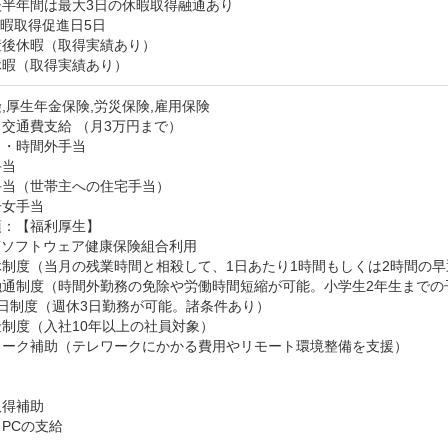
半年間は最大3日の休暇取得融通あり

暇取得促進日5日

後休暇（取得実績あり）

休暇（取得実績あり）
,厚生年金保険,労災保険,雇用保険
交通費支給 （月3万円まで）
・時間外手当

当

当（世帯主への住宅手当）

子女手当
：【福利厚生】

Tソフトウェア健康保険組合利用

制度（当月の残業時間と相殺して、1日あたり1時間もしくは2時間の早
融通制度（時間外勤務の免除や労働時間短縮が可能。小学生2年生までの
日制度（週休3日勤務が可能。諸条件あり）

制度（入社10年以上の社員対象）

ワーク補助（テレワークにかかる費用やリモート環境整備を支援）

得補助

PCの支給