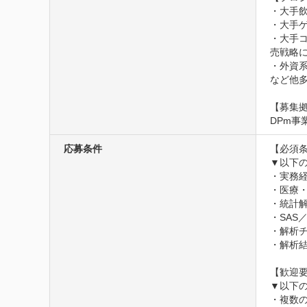
・大手
・大手
・大手
売戦略に
・外資
など他多
【募集拠
DPm事
応募条件
【必須条
▼以下の
・実務経
・医療・
・統計解
・SAS
・解析チ
・解析結
【歓迎要
▼以下の
・複数の