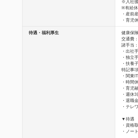
※入社後
※有給休
・産前産
・育児
待遇・福利厚生
健康保険
交通費：
諸手当：
・出社手
・独立手
・扶養
特記事項
・関東I
・時間休
・育児
・週休3
・退職金
・テレ
▼待遇

・資格取
・ノート