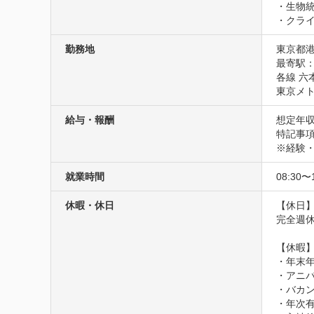
・生物統
・クラ
勤務地
東京都港
最寄駅：
各線 六
東京メト
給与・報酬
想定年収
特記事項
※経験
就業時間
08:30〜
休暇・休日
【休日】
完全週休
【休暇】
・年末年
・アニバ
・バカン
・年次有