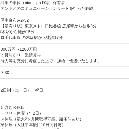
計学の学位（bios、ph.D等）保有者

イアントとのコミュニケーションリードを行った経験
区南麻布5-2-32
【最寄り駅】東京メトロ日比谷線 広尾駅から徒歩3分

本木駅から徒歩15分

ロ千代田線 乃木坂駅から徒歩17分
800万円〜1200万円
：賞与あり　業績賞与

・能力等を充分に考慮した上で、加給・優遇いたします。
17:30


2日制（土・日）、祝日



始含む公休日

ーサリー休暇（年2日）

ス休暇（最大2ヶ月間取得可能。諸条件あり）

給休暇（入社半年後に10日間付与）
