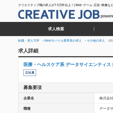
クリエイティブ職の求人が7.5万件以上！| Web･ゲーム･広告･映像な
power
求人検索
転職・求人TOP
Web/モバイル業界系の求人
その他の求人
医
求人詳細
医療・ヘルスケア系 データサイエンティス
正社員
募集要項
企業名
株式会社
職種
データサ