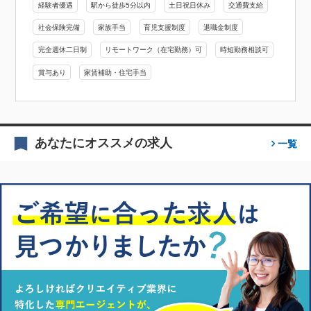
経験者優遇
駅から徒歩5分以内
土日祝日休み
交通費支給
社会保険完備
家族手当
育児支援制度
退職金制度
完全週休二日制
リモートワーク（在宅勤務）可
時短勤務相談可
賞与あり
家賃補助・住宅手当
あなたにオススメの求人
一覧