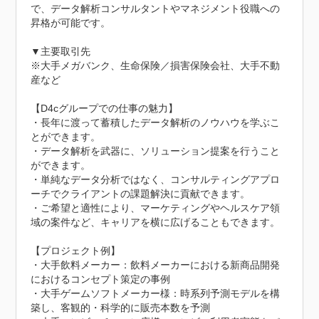
で、データ解析コンサルタントやマネジメント役職への
昇格が可能です。

▼主要取引先

※大手メガバンク、生命保険／損害保険会社、大手不動
産など

【D4cグループでの仕事の魅力】

・長年に渡って蓄積したデータ解析のノウハウを学ぶこ
とができます。

・データ解析を武器に、ソリューション提案を行うこと
ができます。

・単純なデータ分析ではなく、コンサルティングアプロ
ーチでクライアントの課題解決に貢献できます。

・ご希望と適性により、マーケティングやヘルスケア領
域の案件など、キャリアを横に広げることもできます。

【プロジェクト例】

・大手飲料メーカー：飲料メーカーにおける新商品開発
におけるコンセプト策定の事例

・大手ゲームソフトメーカー様：時系列予測モデルを構
築し、客観的・科学的に販売本数を予測
