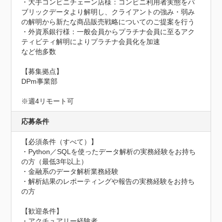
・大手コンビニチェーン店様：コンビニ利用者実態をパ
ブリックデータより解明し、クライアントの強み・弱み
の解明から新たな商品販売戦略についてのご提案を行う

・外資系銀行様：一般会員からプラチナ会員に至るアク
ティビティ解明によりプラチナ会員化を加速

など他多数

【募集拠点】

DPm事業部

※週4リモート可
応募条件
【必須条件（すべて）】

・Python／SQLを使ったデータ解析の実務経験をお持ち
の方（最低3年以上）

・金融系のデータ解析業務経験

・解析結果のレポーティングや報告の実務経験をお持ち
の方

【歓迎条件】

・アクチュアリー経験者
