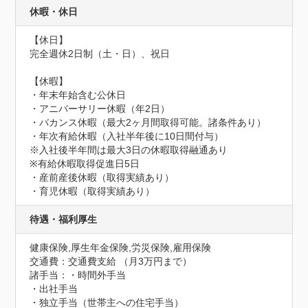
休暇・休日
【休日】

完全週休2日制（土・日）、祝日

【休暇】

・年末年始含む公休日

・アニバーサリー休暇（年2日）

・バカンス休暇（最大2ヶ月間取得可能。諸条件あり）

・年次有給休暇（入社半年後に10日間付与）

※入社後半年間は最大3日の休暇取得融通あり

※有給休暇取得促進日5日

・産前産後休暇（取得実績あり）

・育児休暇（取得実績あり）
待遇・福利厚生
健康保険,厚生年金保険,労災保険,雇用保険
交通費：交通費支給 （月3万円まで）
諸手当：・時間外手当

・出社手当

・独立手当（世帯主への住宅手当）
