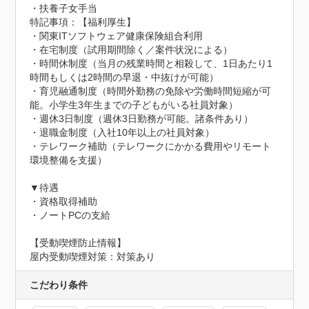
・扶養子女手当
特記事項：【福利厚生】

・関東ITソフトウェア健康保険組合利用

・在宅制度（試用期間除く／案件状況による）

・時間休制度（当月の残業時間と相殺して、1日あたり1
時間もしくは2時間の早退・中抜けが可能）

・育児融通制度（時間外勤務の免除や労働時間短縮が可
能。小学生3年生までの子どもがいる社員対象）

・週休3日制度（週休3日勤務が可能。諸条件あり）

・退職金制度（入社10年以上の社員対象）

・テレワーク補助（テレワークにかかる費用やリモート
環境整備を支援）

▼待遇

・資格取得補助

・ノートPCの支給
【受動喫煙防止情報】
屋内受動喫煙対策：対策あり
こだわり条件