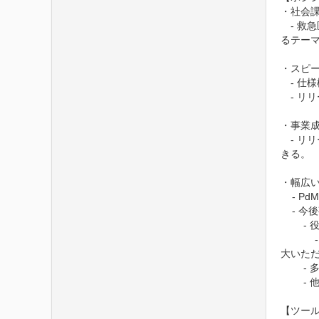
・社会課
　- 
るテーマ
・スピ
　- 仕
　- リ
・事業成
　- リ
きる。

・幅広い
    - PdMで得た知見を活かして、社内でも様々なポジション役割へ挑戦することができます。

    - 今後事業の成長や他事業部の成長に伴い、実績（信用）・信頼に基づいて様々な機会に挑戦できる場合があります。

        - 役割の拡大：チームリーダー・部門マネージャー

            - 採用段階から上記役割で登用することはしておらず、現場メンバーからスタートし、実績に応じて、候補として徐々に役割を拡
大いただ
        - 多角化する新規プロダクト開発のリード

        - 他チーム、他事業部への異動

【ツール