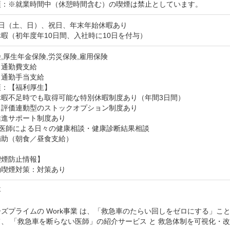
項：※就業時間中（休憩時間含む）の喫煙は禁止としています。
日（土、日）、祝日、年末年始休暇あり

暇（初年度年10日間、入社時に10日を付与）
,厚生年金保険,労災保険,雇用保険
：通勤費支給
：通勤手当支給
：【福利厚生】

暇不足時でも取得可能な特別休暇制度あり（年間3日間）

評価連動型のストックオプション制度あり

進サポート制度あり

内医師による日々の健康相談・健康診断結果相談

補助（朝食／昼食支給）
喫煙防止情報】
動喫煙対策：対策あり


ズプライムの Work事業 は、「救急車のたらい回しをゼロにする」
、 「救急車を断らない医師」の紹介サービス と 救急体制を可視化・改善