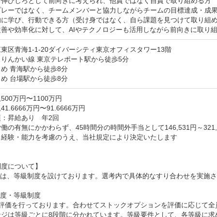
を伸びしろとして前向きに考えられ、他責ではなく自責で取り組める方

プレーではなく、チームメンバーと協力しながらチームの目標達成・成果
的に学び、行動できる方（受け身ではなく、自ら課題を見つけて取り組め
改善や効率化に対して、AIやテクノロジーも活用しながら前向きに取り
東区青海1-1-20ダイバーシティ東京オフィスタワー13階
りんかい線 東京テレポート駅から徒歩5分

め 青海駅から徒歩8分

め 台場駅から徒歩8分
500万円〜1100万円
1.6666万円〜91.6666万円
：昇給あり　年2回

働の有無にかかわらず、45時間分の時間外手当として146,531円～321,1
・経験・能力を考慮のうえ、当社規定により決定いたします



度について】

では、等級制度を設けております。選考内で具体的なすり合わせを実施さ
度・等級制度

の評価を行っております。合わせてストックオプションを評価に応じて全
ンジは等級ごとに8段階に分かれています。等級要件として、各等級に求