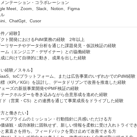
メンテーション・コラボレーション

ル

 Gemini、ChatGpt、Cusor
件／経験】

クト開発におけるPdM業務の経験　2年以上

ザーリサーチやデータ分析を通じた課題発見・仮説検証の経験

ーム（エンジニア・デザイナー）との協働経験

成に向けて自律的に動き、成果を出した経験

い経験／スキル】

B SaaS、toCプラットフォーム、または広告事業のいずれかでのPdM経験

標（KPI／KGI）を設計し、データドリブンで改善を推進した経験

フェーズの新規事業開発やPMF検証の経験

ステークホルダーを巻き込みながら合意形成を進めた経験

サイド（営業・CS）との連携を通じて事業成長をドライブした経験

方と働きたい】

ターズプライムのミッション・行動指針に共感いただける方

の価値観・成功体験に固執せず、新しい情報を柔軟に受け入れトライでき
心と素直さを持ち、フィードバックを受け止めて改善できる方
