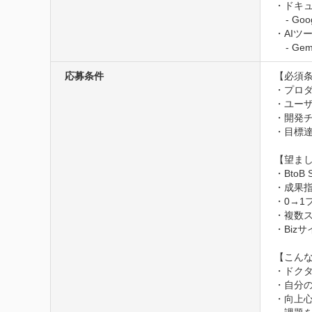
・ドキュ
    - Google Meet、Zoom、Slack、Notion、Figma

・AIツー
    -
応募条件
【必須条
・プロダ
・ユー
・開発チ
・目標達
【望まし
・Bto
・成果指
・0→1
・複数
・Biz
【こんな
・ドク
・自分
・向上