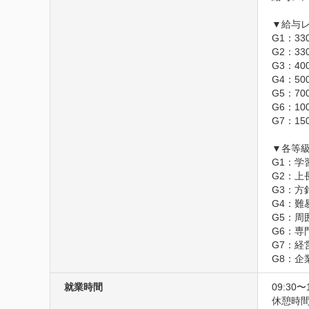
▼給与レ
G1：33
G2：33
G3：40
G4：50
G5：70
G6：10
G7：15
▼各等級
G1：学
G2：上
G3：方
G4：難
G5：
G6：専
G7：経
G8：
就業時間
09:30〜
休憩時