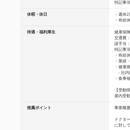
特記事
休暇・休日
・週休2
・有給休
待遇・福利厚生
健康保険
交通費
諸手当
特記事項
・有給休
・業績・
・健康推
　- 社
・食事
【受動
屋内受
推薦ポイント
事業概要
ドクター
に対して