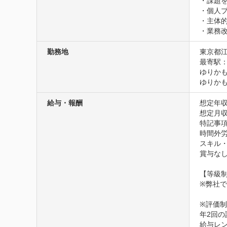
・課題
・個人
・主体
・業務
勤務地
東京都江
最寄駅：
ゆりかも
ゆりかも
給与・報酬
想定年収
想定月収4
特記事項
時間外労
スキル
賞与なし
【等級制
※弊社
※評価制
年2回
給与レ