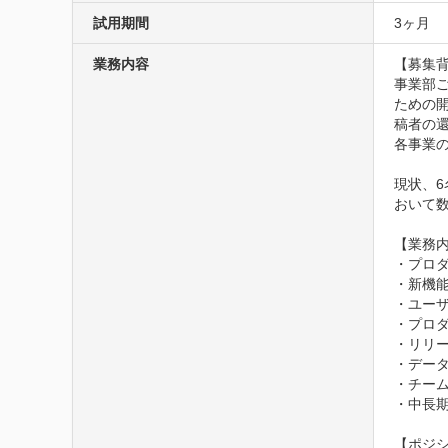
試用期間
3ヶ月
業務内容
【募集背
事業部ご
ための開
稿者の還
各事業
現状、6
おいて数
【業務内
・プロ
・新機
・ユーザ
・プロ
・リリー
・デー
・チー
・中長
【ポジシ