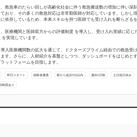
は、救急車のたらい回しが高齢化社会に伴う救急搬送数の増加に伴い深刻
しており、その多くの救急対応は非常勤医師が対応しています。しかし
意に依存しているため、本来スキルを持つ医師でも受け入れを断らざるを
は、医療機関と医師双方からの評価制度 を導入し、受け入れ実績に応じ
上 を実現しています。

、導入医療機関数の拡大を通じて、ドクターズプライム経由での救急受
ます。さらに、人材紹介を基盤としつつ、ダッシュボードをはじめとする
プラットフォームを目指します。
即日スタート
経験者優遇
駅から徒歩5分以内
週休2日制
土日祝日休み
別制度あり