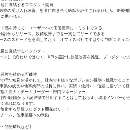
題に直結するプロダクト開発

救急医療の受け入れ改善、患者に向き合う医師が評価される仕組み、医療
に携われる。

ード感を持って、ユーザーへの価値提供にコミットできる

様検討からリリース、数値改善までを一貫してリードできる

リースのスピードを意識しており、オフィス出社ですばやく判断コミュニ
長に直結するインパクト

リースして終わりではなく、KPIを設計し数値改善を推進。プロダクト
経験を積める可能性

く流れになります。

・開発環境など】
