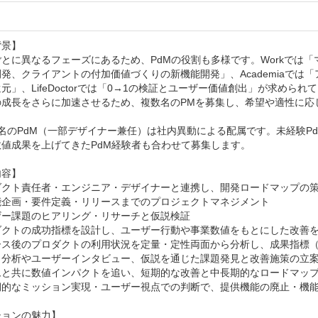
景】

とに異なるフェーズにあるため、PdMの役割も多様です。Workでは
発、クライアントの付加価値づくりの新機能開発」、Academiaで
元」、LifeDoctorでは「0→1の検証とユーザー価値創出」が求められて
の成長をさらに加速させるため、複数名のPMを募集し、希望や適性に応じ
名のPdM（一部デザイナー兼任）は社内異動による配属です。未経験P
値成果を上げてきたPdM経験者も合わせて募集します。

容】

ダクト責任者・エンジニア・デザイナーと連携し、開発ロードマップの策
能企画・要件定義・リリースまでのプロジェクトマネジメント

ー課題のヒアリング・リサーチと仮説検証

ダクトの成功指標を設計し、ユーザー行動や事業数値をもとにした改善を
ス後のプロダクトの利用状況を定量・定性両面から分析し、成果指標（KP
タ分析やユーザーインタビュー、仮説を通じた課題発見と改善施策の立案
ムと共に数値インパクトを追い、短期的な改善と中長期的なロードマップ
期的なミッション実現・ユーザー視点での判断で、提供機能の廃止・機能
ョンの魅力】
