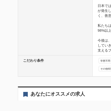
日本で
が発生
く、善
私たち
98%以
今後は
していき
支える
こだわり条件
学歴不問
その他特
あなたにオススメの求人