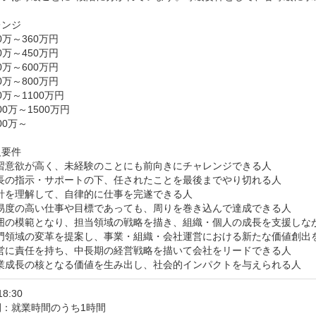
ンジ

0万～360万円

0万～450万円

0万～600万円

0万～800万円

0万～1100万円

00万～1500万円

00万～

要件

習意欲が高く、未経験のことにも前向きにチャレンジできる人

長の指示・サポートの下、任されたことを最後までやり切れる人

針を理解して、自律的に仕事を完遂できる人

易度の高い仕事や目標であっても、周りを巻き込んで達成できる人

周囲の模範となり、担当領域の戦略を描き、組織・個人の成長を支援しなが
門領域の変革を提案し、事業・組織・会社運営における新たな価値創出を
営に責任を持ち、中長期の経営戦略を描いて会社をリードできる人

企業成長の核となる価値を生み出し、社会的インパクトを与えられる人
18:30
間：就業時間のうち1時間